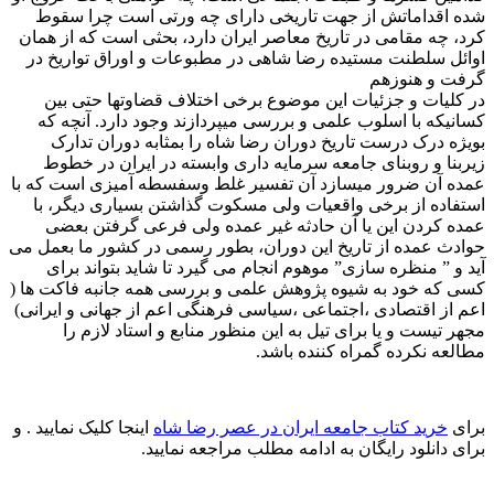
شده اقداماتش از جهت تاریخی دارای چه ورتی است چرا سقوط
کرد، چه مقامی در تاریخ معاصر ایران دارد، بحثی است که از همان
اوائل سلطنت مستیده رضا شاهی در مطبوعات و اوراق تواریخ در
گرفت و هنوزهم
در کلیات و جزئیات این موضوع برخی اختلاف قضاوتها حتی بین
کسانیکه با اسلوب علمی و بررسی میپردازند وجود دارد. آنچه که
بویژه درک درست تاریخ دوران رضا شاه را بمثابه دوران تدارک
زیربنا و روبنای جامعه سرمایه داری وابسته در ایران در خطوط
عمده آن ضرور میسازد آن تفسیر غلط وسفسطه آمیزی است که با
استفاده از برخی واقعیات ولی مسکوت گذاشتن بسیاری دیگر، با
عمده کردن این یا آن حادثه غیر عمده ولی فرعی گرفتن بعضی
حوادث عمده از تاریخ این دوران، بطور رسمی در كشور ما بعمل می
آید و ” منظره سازی” موهوم انجام می گیرد تا شاید بتواند برای
کسی که خود به شیوه پژوهش علمی و بررسی همه جانبه فاکت ها (
اعم از اقتصادی ،اجتماعی ،سیاسی فرهنگی اعم از جهانی و ایرانی)
مجهر تیست و یا برای تیل به این منظور منابع و استاد لازم را
مطالعه نکرده گمراه کننده باشد.
برای
خرید کتاب جامعه ایران در عصر رضا شاه
اینجا کلیک نمایید . و
برای دانلود رایگان به ادامه مطلب مراجعه نمایید.