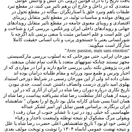
بافت تاریخ را با درک قوانین دروتی ،آن کنش و واکنش عوامل
متعددی که در داخل و خارج آن برهم تاثیر می کنند، در مقطع تبرد
طبقات باهم وتبرد خلق با استارتگران ،بیگانه در مقطع تحول در
تیروهای مولده و مناسبات تولید، در مقطع تاثیر متقابل زیربنای
اقتصادی و روبنای معنوی جامعه در مقطع تاثیر متقابل رویدادهای
جهانی و رویدادهای داخلی ایران وبرعکس، بررسی کرد و شناخت و
این علم است و علم احساس مثبت یا منفی برتمی تاید اگرچه با
شورانسانی یعنی با جستجوی پرتب و تاب انسانی حقیقت کاملا
سازگار است میگویند:
“Avec passion, mais sans emotion”
مورخان ایرانی، حتی مورخانی که به اسلوب بررسی مارکسیستی
مجهز نیستند چنانکه تموتههای متعدد یا بلاغت تمام تشان میدهند،
قدرت پژوهش نکته ،یایی بررسی جامع دارند و آنرا در مواردی که از
اجبار وترس و طمع سود ورزانه و مقام طلباته درامان بوده اند
نشان داده اند ولی از این مورخان رسمی در شرایط دوزخی استبداد
پهلوی امید داوری درست واتصاف داشتن عيث است. جدی نبودن
تاریخ تکاری درباره دوران رضا شاه در ایران از آثاری که در این
زمینه از همان آغاز سلطنت رضا شاه تشریافته پیداست رضا شاه از
همان ابتدا بسی شنای کاراته مایل بود تاریخ او را بعنوان ” شاهنشاه
ایران برتگارند. براساس همین تمایل اور امیر لشکر عبداله
طهماسبی که خیلی زود در تبرد با عشایر جنوب از میان رفت (
ویقولی مرگ مشکوک او نتیجه توطئه ولینعمت تاجدار و رقباء
ارتشی خود او بود؟ تاریخ شاهنشاهی اعلی حضرت رضا شاه یا علل
و نتیجه تهضت عمومی آبانماه ۱۳۰۴ را توشت و توبخت مولف بعدی