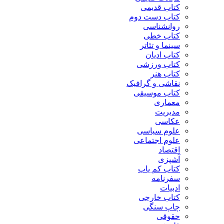
کتاب قدیمی
کتاب دست دوم
روانشناسی
کتاب خطی
سینما و تئاتر
کتاب ادیان
کتاب ورزشی
کتاب هنر
نقاشی و گرافیک
کتاب موسیقی
معماری
مدیریت
عکاسی
علوم سیاسی
علوم اجتماعی
اقتصاد
آشپزی
کتاب کم یاب
سفرنامه
ادبیات
کتاب خارجی
چاپ سنگی
حقوقی