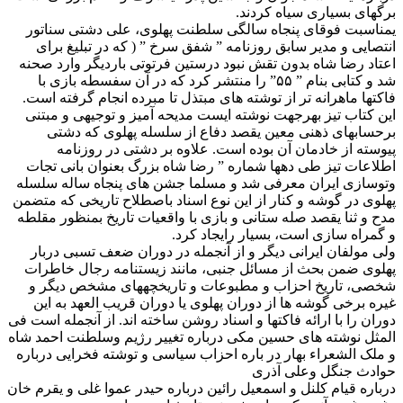
برگهای بسیاری سیاه کردند.
يمناسبت فوقای پنجاه سالگی سلطنت پهلوی، علی دشتی سناتور
انتصایی و مدیر سابق روزنامه ” شفق سرخ ” ( که در تبلیغ برای
اعتاد رضا شاه بدون تقش نبود درستین فرتوتی باردیگر وارد صحنه
شد و کتابی بنام ” ۵۵” را منتشر کرد که در آن سفسطه بازی با
فاکتها ماهرانه تر از توشته های مبتذل تا مبرده انجام گرفته است.
این کتاب تیز بهرجهت نوشته ایست مدیحه آمیز و توجیهی و مبتنی
برحسابهای ذهنی معين يقصد دفاع از سلسله پهلوی که دشتی
پیوسته از خادمان آن بوده است. علاوه بر دشتی در روزنامه
اطلاعات تیز طی دهها شماره ” رضا شاه بزرگ بعنوان بانی تجات
وتوسازی ایران معرفی شد و مسلما جشن های پنجاه ساله سلسله
پهلوی در گوشه و کنار از این نوع اسناد باصطلاح تاریخی که متضمن
مدح و ثنا يقصد صله ستانی و بازی با واقعیات تاریخ بمنظور مقلطه
و گمراه سازی است، بسیار رایجاد کرد.
ولی مولفان ایرانی دیگر و از آنجمله در دوران ضعف تسبی دربار
پهلوی ضمن بحث از مسائل جنبی، مانند زیستنامه رجال خاطرات
شخصی، تاریخ احزاب و مطبوعات و تاریخچههای مشخص دیگر و
غیره برخی گوشه ها از دوران پهلوی یا دوران قریب العهد به این
دوران را با ارائه فاکتها و اسناد روشن ساخته اند. از آنجمله است فی
المثل نوشته های حسین مکی درباره تغییر رژیم وسلطنت احمد شاه
و ملک الشعراء بهار در باره احزاب سیاسی و توشته فخرایی درباره
حوادث جنگل وعلی آذری
درباره قیام کلنل و اسمعیل رائین درباره حیدر عموا غلى و يقرم خان