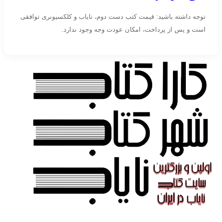
توجه داشته باشید: قیمت کتب دست دوم، نایاب و کلکسیونری توافقی
است و پس از پرداخت، امکان عودت وجه وجود ندارد.