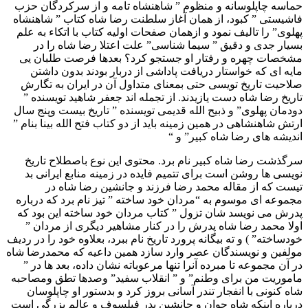
حماسه چاپلوسانه و منظوم ” شاهنشاه تامه و از سرکردگان حزب
فاشیستی ” کبود، از همان آغاز سلطنت رضا شاه کتاب ” شاهنشاه
پهلوی” را تالیف نمود و ازهمان صفحات اولیه کتاب با اتکاء به علم
بسیار جدی و دقیق ” سیما شناسی” علت اعتلا رضا شاه را در
مشخصات چهره و رفتار او جستجو کرد؟ بعدها فرصت طلبان یی
مایه ای که خواستار دریافت پاداشی از دربار بودند بدون داشتن
صلاحیت تاریخ تویسی حتی بمعنای متداول آن در ایران به تگارش
تاریخ رضا شاه دست یازیدند. از تجمله اند جعفر شاهید تویسنده ”
دودمان پهلوی” و ذبیح الله قدیمی تویسنده ” تاریخ بیست وپنج سال
ارتش شاهنشاهی در همین زمینه باید از دو کتاب فتح الله بینا بنام ”
اندیشه های رضا شاه کبیر” و “
سرگذشت رضا شاه کبیر نام برد. محتوی این نوع باصطلاح تاریخ
نویسی ها روشن است برای تتمیم فایده در زمینه منابع ایرانی بد
تیست که از مقاله محمد رضا فرزند و جانشین رضا شاه در
مجموعه ای موسوم به “مردان خود ساخته ” تیز نام برد که درباره
پدرش می نویسد شان تزول ” کتاب مردان خود ساخته این بود که
اولا محمد رضا شاه پدرش را در کنار مشاهیر دیگری از مردان ”
خودساخته” ) و ته بیگانه پرورد تاریخ نام ببرد، بعلاوه خود را در ردیف
مولفین و نویسندگان عصر وارد سازد همین داعیه که محمدرضا شاه
در آن مجموعه تا مبرده آنرا تنها مرعوباته نشان داده، بعد ها در ”
ماموریت من برای وطنم” و ” انقلاب سفيد” وصدها تطق ومصاحبه
شاه کنونی با انفجار تندر آسانی بروز کرد و بدستور او چاپلوسان
درباره اینکه شاه جوان و جانشین پدر فیلسوف و عالم بزرگی است