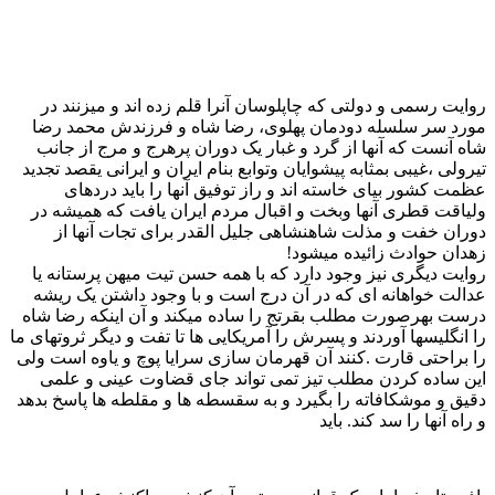
روایت رسمی و دولتی که چاپلوسان آنرا قلم زده اند و میزنند در
مورد سر سلسله دودمان پهلوی، رضا شاه و فرزندش محمد رضا
شاه آنست که آنها از گرد و غبار یک دوران پرهرج و مرج از جانب
تیرولی ،غیبی بمثابه پیشوایان وتوابع بنام ایران و ایرانی يقصد تجدید
عظمت کشور بیای خاسته اند و راز توفیق آنها را باید دردهای
ولیاقت قطری آنها وبخت و اقبال مردم ایران یافت که همیشه در
دوران خفت و مذلت شاهنشاهی جلیل القدر برای تجات آنها از
زهدان حوادث زائیده میشود!
روایت دیگری نیز وجود دارد که با همه حسن تیت میهن پرستانه یا
عدالت خواهانه ای که در آن درج است و با وجود داشتن یک ریشه
درست بهرصورت مطلب بقرتج را ساده میکند و آن اینکه رضا شاه
را انگلیسها آوردند و پسرش را آمریکایی ها تا تفت و دیگر ثروتهای ما
را براحتی قارت .کنند آن قهرمان سازی سرایا پوچ و یاوه است ولی
این ساده کردن مطلب تیز تمی تواند جای قضاوت عینی و علمی
دقیق و موشکافاته را بگیرد و به سقسطه ها و مقلطه ها پاسخ بدهد
و راه آنها را سد کند. باید