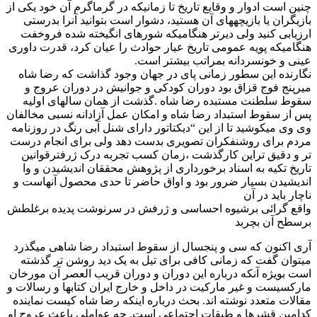
چنین است ادوار و وقایع تاریخ تا زمانیکه در گرماگرم آن خود یکی از
بازیگران یا بازیچههای آن هستید، دشوار است بتوانید آنرا بدرستی
ارزیابی کنید ولی دیرتر هنگامیکه شورهای انگیخته شده فروخفت
هنگامیکه پویه عمومی تاریخ عیار حوادث را عیان کرد، قدرت داوری
عینی و خونسردانه بمراتب بیشتر است.
نگارنده این سطور زمانی پای در جهان وجود گذاشت که رضا شاه
میرپنج فوج قزاق بود دوران کودکی و جوانیش در دوران عروج و
سقوط سلطنت مستبده رضا شاه .گذشت از همان سالهای اولیه
پس از سقوط استبداد رضا شاه و امکان عمل آزادانه نسبی مخالفان
وی وی میکوشید تا از این “دیکتاتور دارای شنل آبی رنگ در روزنامه
مردم برای روشنفکران تصویری بدست دهد ولی برای انجام درست
تر و دقیق تراین کارگذشت ،زمان کسب تجربه درک ژرفترقوانین
تاریخ تکیه به اسناد برخورداری از پژوهش محققان اندیشیدن و وا
اندیشیدن بسیار ضرور بود و اواق حاضر تا حدی محصول آنهاست و
ناچار باید در آن
واقع گرائی برشیوه احساسی و ژرفش در سرنوشت پدیده برغلطش
برسطح آن بچربد
آری اکنون که سی و پنجسال از سقوط استبداد رضا شاهی میگذرد
میتوان گفت که زمانی کافی برای تیل به یک دید روشن تر گذشته
است بویژه آنکه درباره این دوران و دوران قريب العصر آن مورخان
مارکسیست و غیر مارکیت در داخل و خارج ایران کتابها و رسالات و
مقالات متعدد نوشته اند. بحث درباره اینکه رضا شاه کیست نماینده
کدامین قشرها و طبقات اجتماعی است. چه عواملی باعث عروج او