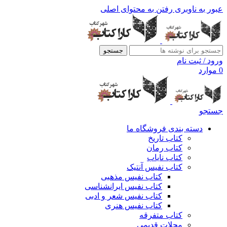
عبور به ناوبری
رفتن به محتوای اصلی
جستجو
ورود / ثبت نام
0
موارد
جستجو
دسته بندی فروشگاه ما
کتاب تاریخ
کتاب رمان
کتاب نایاب
کتاب نفیس آنتیک
کتاب نفیس مذهبی
کتاب نفیس ایرانشناسی
کتاب نفیس شعر و ادبی
کتاب نفیس هنری
کتاب متفرقه
مجلات قدیمی