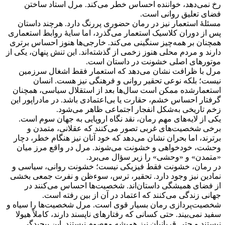
رخ نمی‌دهد، خواننده احساس خطر می‌کند. مرل استاد ساختن
فضای تعلیق روانی است.
مسئلهٔ استعمار نیز در رمان حضوری پررنگ دارد. هرچند داستان
پس از دوران کلاسیک استعمار می‌گذرد، اما سایهٔ روابط استعماری
همچنان بر همه‌چیز سنگینی می‌کند. خارجی‌ها هنوز احساس برتری
دارند و مردم محلی هنوز زخمی از گذشته‌اند. این تنش پنهان، یکی از
موتورهای اصلی خشونت در داستان است.
مرل با ظرافت نشان می‌دهد که استعمار فقط اشغال سرزمین
نیست؛ بلکه نوعی تحقیر روانی و فرهنگی نیز هست. انسان
استعمارشده ممکن است سال‌ها بعد از استقلال سیاسی، همچنان
گرفتار احساس خشم، حقارت یا بی‌اعتمادی باشد. در مادراپور این
زخم تاریخی به‌شکل انفجار اجتماعی ظاهر می‌شود.
یکی از لایه‌های مهم رمان، نقد نگاه اروپایی به جهان سوم است.
برخی شخصیت‌های غربی تصور می‌کنند که عقلانی، متمدن و
برترند، اما بحران نشان می‌دهد که خود آنان نیز هنگام خطر، دچار
وحشت، خودخواهی و خشونت می‌شوند. مرل در واقع مرز میان
«متمدن» و «وحشی» را زیر سؤال می‌برد.
در رمان، خشونت فقط فیزیکی نیست؛ خشونت روانی، سیاسی و
نمادین نیز وجود دارد. تحقیر، ترس، سوءظن و نفرت جمعی بخشی
از فضای همیشگی داستان‌اند. شخصیت‌ها احساس می‌کنند در
جهانی زندگی می‌کنند که اعتماد در آن از بین رفته است.
شخصیت‌پردازی رمان بسیار قوی است. مرل شخصیت‌ها را سیاه و
سفید نمی‌بیند. حتی کسانی که رفتارهای ناپسند دارند، کاملاً هیولا
نیستند و حتی قربانیان نیز همیشه معصوم نیستند. این پیچیدگی