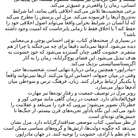
انسانی، رمان را واقعی‌تر و عمیق‌تر می‌کند.
برخی شخصیت‌ها تلاش می‌کنند اخلاقی باقی بمانند، اما شرایط
به‌تدریج آن‌ها را فرسوده می‌کند. مرل این پرسش را مطرح می‌کند
که آیا انسان در شرایط بحرانی واقعاً می‌تواند اصول اخلاقی خود را
حفظ کند؟ یا اخلاق فقط تا زمانی پابرجاست که امنیت وجود داشته
باشد؟
در بسیاری از صحنه‌های کتاب، نوعی احساس پوچی و بی‌معنایی
دیده می‌شود. آدم‌ها نمی‌دانند دقیقاً برای چه می‌جنگند یا چرا از هم
متنفرند. خشونت گاهی چنان گسترده می‌شود که خودِ خشونت به
هدف تبدیل می‌شود. این فضای پوچ‌گرایانه، رمان را به آثار
اگزیستانسیالیستی نزدیک می‌کند.
«مادراپور» همچنین رمانی دربارهٔ تنهایی است. شخصیت‌ها حتی
وقتی در میان جمع‌اند، احساس انزوا می‌کنند. آن‌ها نمی‌توانند واقعاً
با یکدیگر ارتباط برقرار کنند. زبان، فرهنگ، ترس و سوءظن میان
آدم‌ها دیوار می‌سازد.
روبر مرل در توصیف جمعیت و رفتار توده‌ها نیز مهارت
فوق‌العاده‌ای دارد. جمعیت در رمان گاهی مانند موجی کور و
خطرناک تصویر می‌شود؛ نیرویی که فرد را می‌بلعد و عقلانیت را
نابود می‌کند. این نگاه یادآور تجربه‌های قرن بیستم، از جنگ‌ها تا
جنبش‌های توده‌ای است.
از نظر سیاسی، کتاب موضعی ضداقتدارگرایانه دارد. مرل نشان
می‌دهد که چگونه دولت‌ها، ارتش‌ها و گروه‌های سیاسی ممکن است
به نام نظم یا آزادی، خشونت را توجیه کنند. در جهان مادراپور،