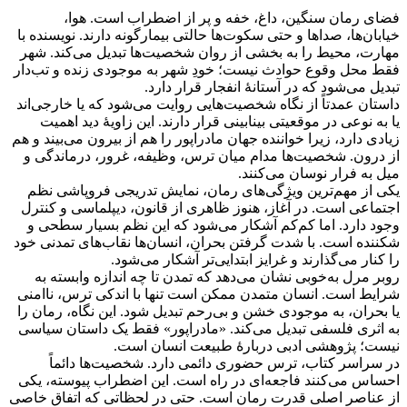
فضای رمان سنگین، داغ، خفه و پر از اضطراب است. هوا،
خیابان‌ها، صداها و حتی سکوت‌ها حالتی بیمارگونه دارند. نویسنده با
مهارت، محیط را به بخشی از روان شخصیت‌ها تبدیل می‌کند. شهر
فقط محل وقوع حوادث نیست؛ خودِ شهر به موجودی زنده و تب‌دار
تبدیل می‌شود که در آستانهٔ انفجار قرار دارد.
داستان عمدتاً از نگاه شخصیت‌هایی روایت می‌شود که یا خارجی‌اند
یا به نوعی در موقعیتی بینابینی قرار دارند. این زاویهٔ دید اهمیت
زیادی دارد، زیرا خواننده جهان مادراپور را هم از بیرون می‌بیند و هم
از درون. شخصیت‌ها مدام میان ترس، وظیفه، غرور، درماندگی و
میل به فرار نوسان می‌کنند.
یکی از مهم‌ترین ویژگی‌های رمان، نمایش تدریجی فروپاشی نظم
اجتماعی است. در آغاز، هنوز ظاهری از قانون، دیپلماسی و کنترل
وجود دارد. اما کم‌کم آشکار می‌شود که این نظم بسیار سطحی و
شکننده است. با شدت گرفتن بحران، انسان‌ها نقاب‌های تمدنی خود
را کنار می‌گذارند و غرایز ابتدایی‌تر آشکار می‌شود.
روبر مرل به‌خوبی نشان می‌دهد که تمدن تا چه اندازه وابسته به
شرایط است. انسان متمدن ممکن است تنها با اندکی ترس، ناامنی
یا بحران، به موجودی خشن و بی‌رحم تبدیل شود. این نگاه، رمان را
به اثری فلسفی تبدیل می‌کند. «مادراپور» فقط یک داستان سیاسی
نیست؛ پژوهشی ادبی دربارهٔ طبیعت انسان است.
در سراسر کتاب، ترس حضوری دائمی دارد. شخصیت‌ها دائماً
احساس می‌کنند فاجعه‌ای در راه است. این اضطراب پیوسته، یکی
از عناصر اصلی قدرت رمان است. حتی در لحظاتی که اتفاق خاصی