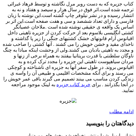
کتاب جزیره که به دست روبر مرل نگاشته و توسط فرهاد غبرائی
ترجمه شده است.اثر فوق در سال هزار و سیصد و هفتاد و نه به
انتشار رسیده و در نشر نیلوفر چاپ گشته است.این نوشته با زبان
فارسی و دارای تعداد ششصد و سی و هفت صفحه است.این اثر بر
اساس یک واقعه ی حقیقی نوشته شده است .ملاحان عصیانگر
کشتی انگلیسی بلاسوم بعد از حرکت کردن از جزیره تاهیتی داخل
اقیانوس آرام قانونهای خشک کشتیهای جنگی را زیر پا گذاشته و
ناخدای مقید و خشن خویش را می کشند . آنها کشتی را صاحب شده
و مجدد به تاهیتی بادبان می کشند.ولی از وحشت اینکه مبادا به چنگ
ناوگان سلطنتی با قدرت بریتانیا بیفتند به همراه برخی از زنها و
مردان سیاهپوست تاهیتی این جزیره را مجدد ترک کرده و به
اقیانوس بروند. در طول سفر آنها به جزیره ای ناشناخته و کوچکی
می رسند و برای آنکه مشخصات اقلیمی و طبیعی آن را واسه ی
زندگی کردن مناسب می بینند تصمیم می گیرند باقی عمر خویش را
در آنجا بگذرانند . برای
خرید کتاب جزیره
به لینک موجود مراجعه
نمایید.
ادامه مطلب
دیدگاهتان را بنویسید
نشانی ایمیل شما منتشر نخواهد شد.
بخش‌های موردنیاز