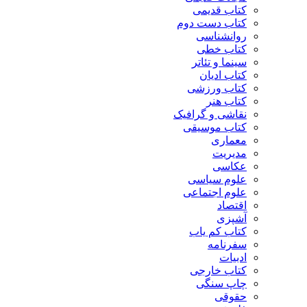
کتاب قدیمی
کتاب دست دوم
روانشناسی
کتاب خطی
سینما و تئاتر
کتاب ادیان
کتاب ورزشی
کتاب هنر
نقاشی و گرافیک
کتاب موسیقی
معماری
مدیریت
عکاسی
علوم سیاسی
علوم اجتماعی
اقتصاد
آشپزی
کتاب کم یاب
سفرنامه
ادبیات
کتاب خارجی
چاپ سنگی
حقوقی