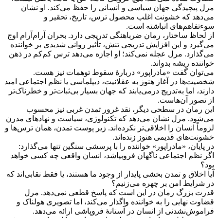
مرل پیچیدگی جهان سیاسی و انسانی را حفظ می‌کند. او نشان
می‌دهد که خشونت اغلب محصول ترس، تاریخ، تحقیر و
سوءتفاهم‌های انباشته است.
از لحاظ ساختار، رمان ضرباهنگی تدریجی دارد. بحران آرام‌آرام اوج
می‌گیرد و این افزایش تدریجی تنش، تأثیر روانی شدیدی بر خواننده
می‌گذارد. مرل عجله نمی‌کند؛ او اجازه می‌دهد ترس کم‌کم در ذهن
خواننده ریشه بدواند.
می‌توان گفت «مادراپور» دربارهٔ سقوط توهمات نیز هست.
شخصیت‌ها در آغاز هنوز به عقلانیت، دیپلماسی یا نظم اجتماعی امید
دارند، اما به‌تدریج درمی‌یابند که جهان بسیار بی‌ثبات‌تر و خطرناک‌تر
از تصور آن‌هاست.
این رمان در سطحی دیگر، نقد غرور تمدن غربی نیز محسوب
می‌شود. مرل نشان می‌دهد که تکنولوژی، سیاست و نهادهای مدرن
لزوماً انسان را اخلاقی‌تر نکرده‌اند. زیر پوست تمدن، همان ترس‌ها و
خشونت‌های قدیمی هنوز زنده‌اند.
در پایان، «مادراپور» خواننده را با پرسشی سنگین تنها می‌گذارد:
اگر نظم اجتماعی ناگهان فروبپاشد، انسان واقعی چه کسی خواهد
بود؟
آیا اخلاق و تمدن بخشی پایدار از وجود ما هستند، یا فقط نقابی‌اند که
در شرایط امن بر چهره می‌زنیم؟
قدرت بزرگ رمان در این است که پاسخ قطعی نمی‌دهد. مرل
قضاوت نهایی را به خواننده واگذار می‌کند، اما تصویری هولناک و
فراموش‌نشدنی از انسان در آستانهٔ فروپاشی ارائه می‌دهد.