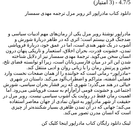
4.7/5 - (3 امتیاز)
دانلود کتاب مادراپور اثر روبر مرل ترجمه مهدی سمسار
مادراپور نوشتهٔ روبر مرل یکی از رمان‌های مهم ادبیات سیاسی و
ضدجنگ قرن بیستم است؛ اثری که در ظاهر دربارهٔ شورش و
آشوب در یک شهر هندی است، اما در عمق خود، دربارهٔ فروپاشی
تمدن، خشونت قدرت، بحران اخلاق، استعمار و تاریکی پنهان درون
انسان سخن می‌گوید. ترجمهٔ مهدی سمسار نیز از دلایل شناخته
شدن این اثر در میان فارسی‌زبانان است، زیرا او توانسته فضای تلخ،
خشن و پرتنش رمان را با زبانی روان و ادبی منتقل کند.
«مادراپور» رمانی است که خواننده را از همان صفحات نخست وارد
فضایی آشفته، متراکم و اضطراب‌آلود می‌کند. داستان در شهری
خیالی در هند می‌گذرد؛ شهری که زیر فشار بحران سیاسی، شورش
اجتماعی و خشونت قومی آرام‌آرام به سمت فروپاشی می‌رود. اما
اهمیت رمان فقط در روایت یک آشوب سیاسی نیست. روبر مرل در
حقیقت از شهر مادراپور به‌عنوان نمادی از جهان معاصر استفاده
می‌کند؛ جهانی که در آن تمدن ظاهری بسیار شکننده‌تر از چیزی
است که انسان مدرن تصور می‌کند.
لینک دانلود رایگان کتاب مادراپور اینجا کلیک کن