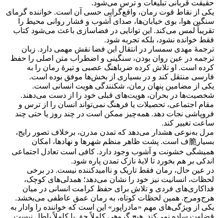
حقیقت قربانی تبلیغات و ترس می‌شود.
یکی از نقاط قوت رمان، واقع‌گرایی حسی آن است. خواننده گرمای
سنگین هوا، بوی خیابان‌ها، صدای آشوب و فشار روانی محیط را
تقریباً لمس می‌کند. این توانایی در فضاسازی باعث می‌شود کتاب
فقط خوانده نشود، بلکه تجربه شود.
ترجمهٔ مهدی سمسار در انتقال این فضا نقش مهمی دارد. زبان
ترجمه در عین روان بودن، سنگینی و اضطراب متن اصلی را حفظ
کرده است. او تلاش کرده ضرباهنگ عصبی و تیرهٔ رمان را به
فارسی منتقل کند و در بسیاری از بخش‌ها موفق بوده است.
یکی از مضامین پنهان رمان، شکنندگی هویت انسانی است.
شخصیت‌ها در بحران، هویت‌های قبلی خود را از دست می‌دهند.
مقام اجتماعی، تحصیلات یا فرهنگ نمی‌تواند انسان را از ترس و
فروپاشی نجات دهد. همه‌چیز ممکن است در چند روز یا حتی چند
ساعت تغییر کند.
مرل به‌نوعی هشدار می‌دهد که تمدن مدرن، برخلاف تصور رایج،
بسیار脆ف است. پشت ظاهر منظم شهرها و نهادها، امکان
همیشگی خشونت و آشوب وجود دارد. کافی است تعادل اجتماعی
اندکی بر هم بخورد تا لایهٔ نازک تمدن پاره شود.
در عین حال، رمان فقط تاریک و ناامیدکننده نیست. در برخی
لحظات، انسانیت نیز خود را نشان می‌دهد؛ همدلی‌های کوچک،
فداکاری‌های فردی و تلاش برای حفظ کرامت انسانی در میان
هرج‌ومرج. همین لحظات کوتاه، به رمان عمق عاطفی می‌بخشد.
یکی از ویژگی‌های مهم «مادراپور» این است که خواننده را وادار به
قضاوت ساده نمی‌کند. هیچ گروهی کاملاً حق یا کاملاً باطل نیست.