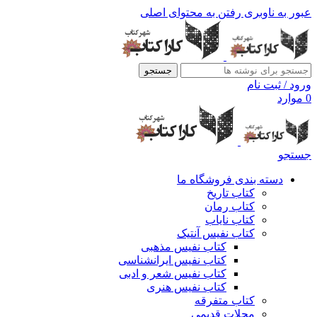
عبور به ناوبری
رفتن به محتوای اصلی
جستجو
ورود / ثبت نام
0
موارد
جستجو
دسته بندی فروشگاه ما
کتاب تاریخ
کتاب رمان
کتاب نایاب
کتاب نفیس آنتیک
کتاب نفیس مذهبی
کتاب نفیس ایرانشناسی
کتاب نفیس شعر و ادبی
کتاب نفیس هنری
کتاب متفرقه
مجلات قدیمی