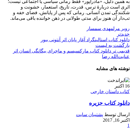
به همین دلیل، «مادراپور» فقط رمانی سیاسی یا اجتماعی نیست؛
اثری است دربارهٔ ترس، قدرت، تاریخ، استعمار، خشونت و
شکنندگی تمدن انسانی. رمانی که پس از پایانش، فضای خفه و
تب‌دار آن هنوز برای مدتی طولانی در ذهن خواننده باقی می‌ماند.
روبر مرل
مهدی سمسار
جدیدتر
دانلود کتاب استالینگراد آغاز پایان اثر آنتونی بیور
بازگشت به لیست
قدیمی تر
دانلود کتاب مارکسیسم و ماجرای بیگانگی انسان اثر
عنایت‌الله رضا
نوشته های مشابه
16
اکتبر
کتاب داستان خارجی
دانلود کتاب جزیره
ارسال توسط
پشتیبان سایت
اکتبر 16, 2017
1