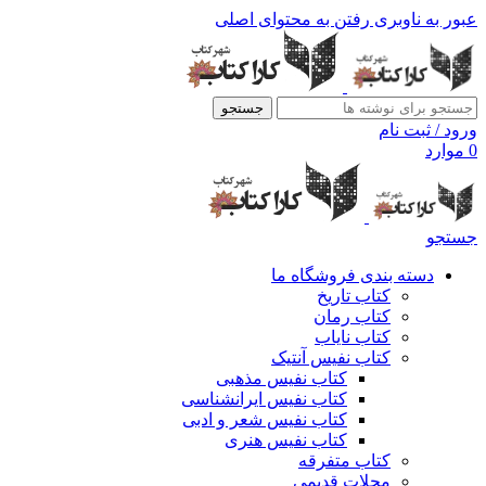
عبور به ناوبری
رفتن به محتوای اصلی
جستجو
ورود / ثبت نام
0
موارد
جستجو
دسته بندی فروشگاه ما
کتاب تاریخ
کتاب رمان
کتاب نایاب
کتاب نفیس آنتیک
کتاب نفیس مذهبی
کتاب نفیس ایرانشناسی
کتاب نفیس شعر و ادبی
کتاب نفیس هنری
کتاب متفرقه
مجلات قدیمی