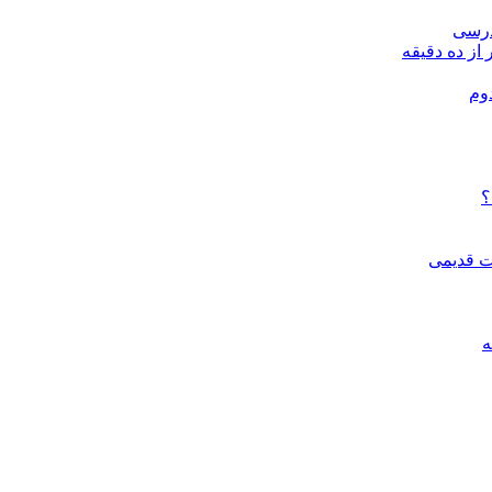
درسی
 از ده دقیقه
وم
؟
ات قدیمی
ه