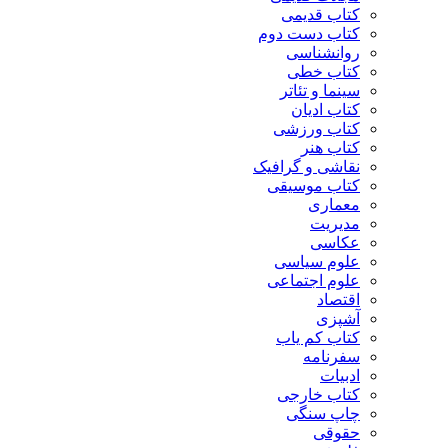
کتاب قدیمی
کتاب دست دوم
روانشناسی
کتاب خطی
سینما و تئاتر
کتاب ادیان
کتاب ورزشی
کتاب هنر
نقاشی و گرافیک
کتاب موسیقی
معماری
مدیریت
عکاسی
علوم سیاسی
علوم اجتماعی
اقتصاد
آشپزی
کتاب کم یاب
سفرنامه
ادبیات
کتاب خارجی
چاپ سنگی
حقوقی