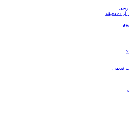
درسی
 از ده دقیقه
وم
؟
ات قدیمی
ه