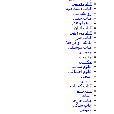
کتاب قدیمی
کتاب دست دوم
روانشناسی
کتاب خطی
سینما و تئاتر
کتاب ادیان
کتاب ورزشی
کتاب هنر
نقاشی و گرافیک
کتاب موسیقی
معماری
مدیریت
عکاسی
علوم سیاسی
علوم اجتماعی
اقتصاد
آشپزی
کتاب کم یاب
سفرنامه
ادبیات
کتاب خارجی
چاپ سنگی
حقوقی