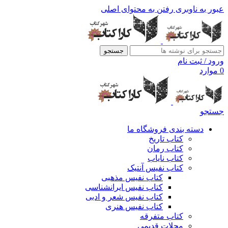
عبور به ناوبری
رفتن به محتوای اصلی
جستجو
ورود / ثبت نام
0
موارد
جستجو
دسته بندی فروشگاه ما
کتاب تاریخ
کتاب رمان
کتاب نایاب
کتاب نفیس آنتیک
کتاب نفیس مذهبی
کتاب نفیس ایرانشناسی
کتاب نفیس شعر و ادبی
کتاب نفیس هنری
کتاب متفرقه
مجلات قدیمی