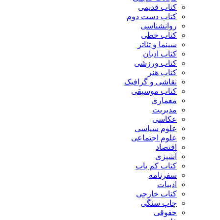
کتاب قدیمی
کتاب دست دوم
روانشناسی
کتاب خطی
سینما و تئاتر
کتاب ادیان
کتاب ورزشی
کتاب هنر
نقاشی و گرافیک
کتاب موسیقی
معماری
مدیریت
عکاسی
علوم سیاسی
علوم اجتماعی
اقتصاد
آشپزی
کتاب کم یاب
سفرنامه
ادبیات
کتاب خارجی
چاپ سنگی
حقوقی