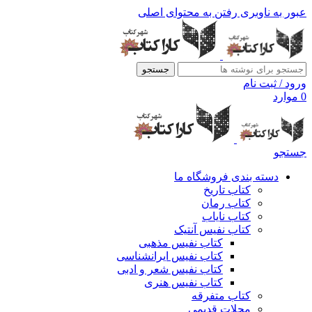
عبور به ناوبری
رفتن به محتوای اصلی
جستجو
ورود / ثبت نام
0
موارد
جستجو
دسته بندی فروشگاه ما
کتاب تاریخ
کتاب رمان
کتاب نایاب
کتاب نفیس آنتیک
کتاب نفیس مذهبی
کتاب نفیس ایرانشناسی
کتاب نفیس شعر و ادبی
کتاب نفیس هنری
کتاب متفرقه
مجلات قدیمی