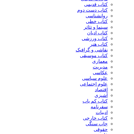
کتاب قدیمی
کتاب دست دوم
روانشناسی
کتاب خطی
سینما و تئاتر
کتاب ادیان
کتاب ورزشی
کتاب هنر
نقاشی و گرافیک
کتاب موسیقی
معماری
مدیریت
عکاسی
علوم سیاسی
علوم اجتماعی
اقتصاد
آشپزی
کتاب کم یاب
سفرنامه
ادبیات
کتاب خارجی
چاپ سنگی
حقوقی