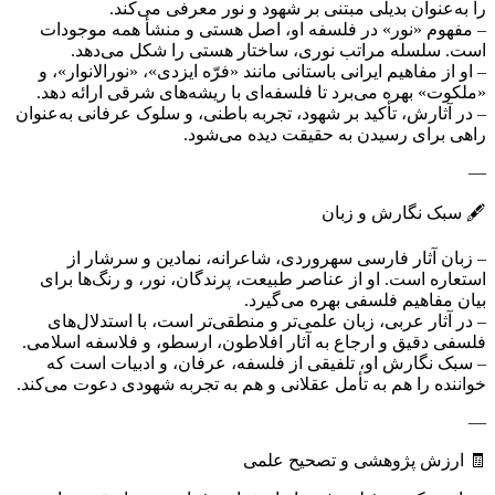
را به‌عنوان بدیلی مبتنی بر شهود و نور معرفی می‌کند.
– مفهوم «نور» در فلسفه او، اصل هستی و منشأ همه موجودات
است. سلسله مراتب نوری، ساختار هستی را شکل می‌دهد.
– او از مفاهیم ایرانی باستانی مانند «فرّه ایزدی»، «نورالانوار»، و
«ملکوت» بهره می‌برد تا فلسفه‌ای با ریشه‌های شرقی ارائه دهد.
– در آثارش، تأکید بر شهود، تجربه باطنی، و سلوک عرفانی به‌عنوان
راهی برای رسیدن به حقیقت دیده می‌شود.
—
🖋️ سبک نگارش و زبان
– زبان آثار فارسی سهروردی، شاعرانه، نمادین و سرشار از
استعاره است. او از عناصر طبیعت، پرندگان، نور، و رنگ‌ها برای
بیان مفاهیم فلسفی بهره می‌گیرد.
– در آثار عربی، زبان علمی‌تر و منطقی‌تر است، با استدلال‌های
فلسفی دقیق و ارجاع به آثار افلاطون، ارسطو، و فلاسفه اسلامی.
– سبک نگارش او، تلفیقی از فلسفه، عرفان، و ادبیات است که
خواننده را هم به تأمل عقلانی و هم به تجربه شهودی دعوت می‌کند.
—
🧾 ارزش پژوهشی و تصحیح علمی