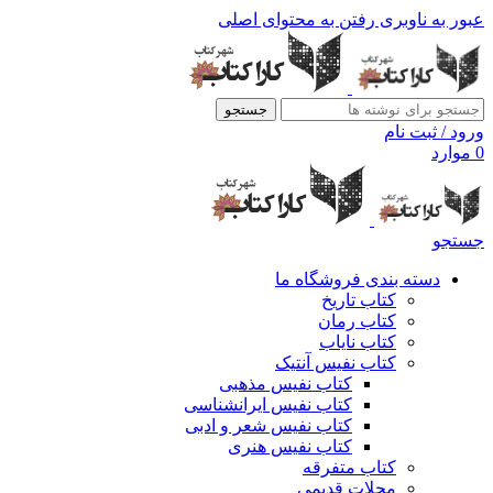
عبور به ناوبری
رفتن به محتوای اصلی
جستجو
ورود / ثبت نام
0
موارد
جستجو
دسته بندی فروشگاه ما
کتاب تاریخ
کتاب رمان
کتاب نایاب
کتاب نفیس آنتیک
کتاب نفیس مذهبی
کتاب نفیس ایرانشناسی
کتاب نفیس شعر و ادبی
کتاب نفیس هنری
کتاب متفرقه
مجلات قدیمی