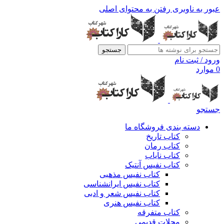
عبور به ناوبری
رفتن به محتوای اصلی
جستجو
ورود / ثبت نام
0
موارد
جستجو
دسته بندی فروشگاه ما
کتاب تاریخ
کتاب رمان
کتاب نایاب
کتاب نفیس آنتیک
کتاب نفیس مذهبی
کتاب نفیس ایرانشناسی
کتاب نفیس شعر و ادبی
کتاب نفیس هنری
کتاب متفرقه
مجلات قدیمی