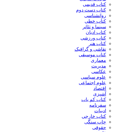
کتاب قدیمی
کتاب دست دوم
روانشناسی
کتاب خطی
سینما و تئاتر
کتاب ادیان
کتاب ورزشی
کتاب هنر
نقاشی و گرافیک
کتاب موسیقی
معماری
مدیریت
عکاسی
علوم سیاسی
علوم اجتماعی
اقتصاد
آشپزی
کتاب کم یاب
سفرنامه
ادبیات
کتاب خارجی
چاپ سنگی
حقوقی