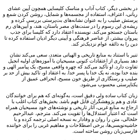
در بخشی دیگر، کتاب آداب و مناسک کلیسایی همچون آیین عشای
ربانی، اعتراف، استفاده از مجسمه‌ها و شمایل، روشن کردن شمع و
پرستش صلیب را به عنوان نشانه‌های بت‌پرستی بررسی کرده و
ریشه‌ی این رسوم را در سنت‌های مصر باستان، هند، و آیین‌های رم
باستان جستجو می‌کند. نویسنده اعتقاد دارد که کلیسا برای جذب
پیروان بیشتر، از عناصر فرهنگی و آیینی دیگر ادیان استفاده کرده تا
دین را به ذائقه عوام نزدیک‌تر کند.
تنیر با استناد به منابع تاریخی و الهیاتی متعدد، سعی می‌کند نشان
دهد بسیاری از اعتقادات کنونی مسیحیان با آموزه‌های اولیه انجیل
تفاوت دارد. او تأکید می‌کند که چهره واقعی مسیح، یک پیامبر الهی و
بنده خدا بوده، نه یک خدا یا پسر خدا. به اعتقاد او، تاکید بیش از حد بر
صلیب و رستگاری از طریق خون مسیح، انحرافی عمیق از
یکتاپرستی محسوب می‌شود.
زبان کتاب ساده ولی دقیق است، به‌گونه‌ای که هم برای خوانندگان
عادی و هم پژوهشگران قابل فهم باشد. بخش‌های کتاب اغلب با
ارجاع به منابع غربی، آثار تاریخی و نوشته‌های خود مسیحیان همراه
است که اعتبار استدلال‌ها را تقویت می‌کند. مترجم، عبدالرحیم
خلخالی، متن را روان و وفادار به نسخه اصلی ترجمه کرده و با
حاشیه‌نویسی‌ها، برخی اصطلاحات و مفاهیم غربی را برای خواننده
فارسی‌زبان روشن ساخته است.