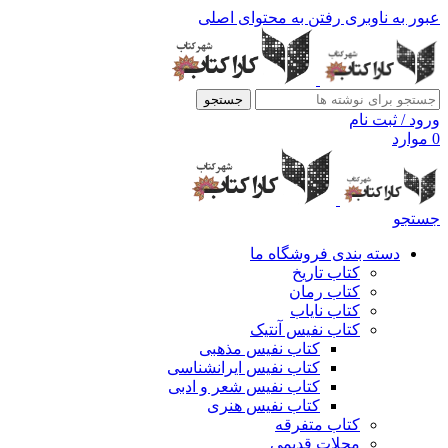
عبور به ناوبری
رفتن به محتوای اصلی
جستجو
ورود / ثبت نام
0
موارد
جستجو
دسته بندی فروشگاه ما
کتاب تاریخ
کتاب رمان
کتاب نایاب
کتاب نفیس آنتیک
کتاب نفیس مذهبی
کتاب نفیس ایرانشناسی
کتاب نفیس شعر و ادبی
کتاب نفیس هنری
کتاب متفرقه
مجلات قدیمی