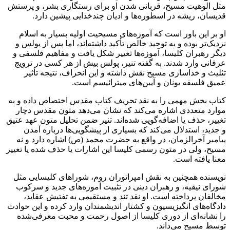
مثل الوهیت مسیح، قربانی شدن او برای رستگاری بشر، و پرستش
قدیسان، ریشه در اسطوره‌ها و ادیان چندخدایی پیشین دارد.
او بر این باور است که آموزه‌های مسیحیت اولیه بسیار به اسلام
نزدیک‌تر بوده و به توحید خالص تأکید داشته‌اند، اما پس از پولس و
دیگر رهبران کلیسا، آموزه‌ها تغییر شکل یافت و مفاهیم فلسفی و
عرفانی وارد شدند. به گفته تنیر، پولس بیش از هر کسی در ترویج
تثلیث و خداسازی مسیح نقش داشته و این انحراف، نتیجه تأثیر
عمیق فلسفه یونان و آیین‌های میترائیسم است.
کتاب بخش مهمی را به نقد تحریف کتاب مقدس اختصاص داده و به
موارد متعددی اشاره می‌کند که نشان می‌دهد متون مقدس دچار
تغییر، حذف یا اضافه‌گویی شده‌اند. تنیر ضمن تحلیل متون عهد عتیق
و جدید، استدلال می‌کند که بسیاری از پیشگویی‌ها درباره آمدن
پیامبر آخرالزمان، در واقع به حضرت محمد (ص) اشاره دارد و نه
مسیح، ولی در متون رسمی کلیسا این اشارات یا حذف شده یا تغییر
معنا یافته است.
نویسنده همچنین به نقش امپراتوران روم، شوراهای کلیسایی مثل
شورای نیقیه، و رهبران دینی در تثبیت آموزه‌های جدید و سرکوب
مخالفان پرداخته است. او نقد تند و مستقیمی به تفتیش عقاید،
دادگاه‌های انگیزیسیون و کشتار اندیشمندان وارد کرده و این حوادث
را نشانه‌ای از دوری کلیسا از اصول رحمت و محبت معرفی‌شده
توسط مسیح می‌داند.