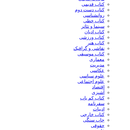
کتاب قدیمی
کتاب دست دوم
روانشناسی
کتاب خطی
سینما و تئاتر
کتاب ادیان
کتاب ورزشی
کتاب هنر
نقاشی و گرافیک
کتاب موسیقی
معماری
مدیریت
عکاسی
علوم سیاسی
علوم اجتماعی
اقتصاد
آشپزی
کتاب کم یاب
سفرنامه
ادبیات
کتاب خارجی
چاپ سنگی
حقوقی