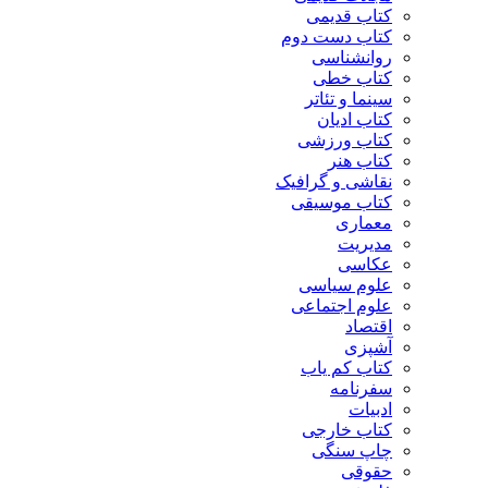
کتاب قدیمی
کتاب دست دوم
روانشناسی
کتاب خطی
سینما و تئاتر
کتاب ادیان
کتاب ورزشی
کتاب هنر
نقاشی و گرافیک
کتاب موسیقی
معماری
مدیریت
عکاسی
علوم سیاسی
علوم اجتماعی
اقتصاد
آشپزی
کتاب کم یاب
سفرنامه
ادبیات
کتاب خارجی
چاپ سنگی
حقوقی