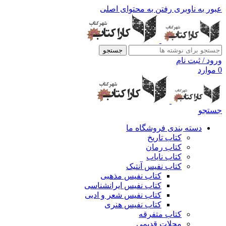
عبور به ناوبری
رفتن به محتوای اصلی
جستجو
ورود / ثبت نام
0
موارد
جستجو
دسته بندی فروشگاه ما
کتاب تاریخ
کتاب رمان
کتاب نایاب
کتاب نفیس آنتیک
کتاب نفیس مذهبی
کتاب نفیس ایرانشناسی
کتاب نفیس شعر و ادبی
کتاب نفیس هنری
کتاب متفرقه
مجلات قدیمی