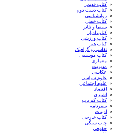
کتاب قدیمی
کتاب دست دوم
روانشناسی
کتاب خطی
سینما و تئاتر
کتاب ادیان
کتاب ورزشی
کتاب هنر
نقاشی و گرافیک
کتاب موسیقی
معماری
مدیریت
عکاسی
علوم سیاسی
علوم اجتماعی
اقتصاد
آشپزی
کتاب کم یاب
سفرنامه
ادبیات
کتاب خارجی
چاپ سنگی
حقوقی