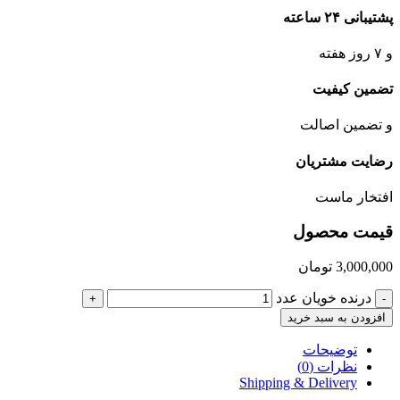
پشتیبانی ۲۴ ساعته
و ۷ روز هفته
تضمین کیفیت
و تضمین اصالت
رضایت مشتریان
افتخار ماست
قیمت محصول
3,000,000
تومان
درنده خویان عدد
+
-
افزودن به سبد خرید
توضیحات
نظرات (0)
Shipping & Delivery