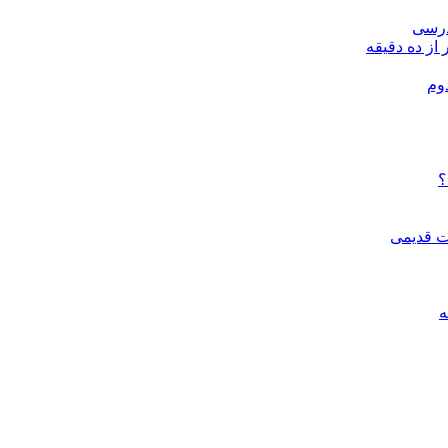
درسی
 از ده دقیقه
وم
؟
ات قدیمی
ه