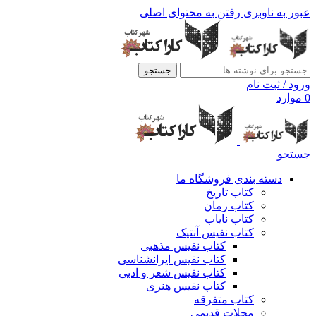
عبور به ناوبری
رفتن به محتوای اصلی
جستجو
ورود / ثبت نام
0
موارد
جستجو
دسته بندی فروشگاه ما
کتاب تاریخ
کتاب رمان
کتاب نایاب
کتاب نفیس آنتیک
کتاب نفیس مذهبی
کتاب نفیس ایرانشناسی
کتاب نفیس شعر و ادبی
کتاب نفیس هنری
کتاب متفرقه
مجلات قدیمی