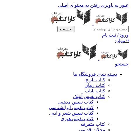
عبور به ناوبری
رفتن به محتوای اصلی
جستجو
ورود / ثبت نام
0
موارد
جستجو
دسته بندی فروشگاه ما
کتاب تاریخ
کتاب رمان
کتاب نایاب
کتاب نفیس آنتیک
کتاب نفیس مذهبی
کتاب نفیس ایرانشناسی
کتاب نفیس شعر و ادبی
کتاب نفیس هنری
کتاب متفرقه
مجلات قدیمی