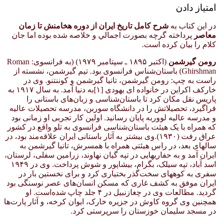
امتیاز دادن
در اين كتاب به
شرح كامل تاريخ ايران از دوره هخامنش تا زمان
معاصر
پرداخته گرچه بصورت اجمالي و خلاصه شده بوده اما جان
كلام را بيان كرده است.
رومن گیرشمن
(اکتبر ۱۸۹۵ ـ سپتامبر ۱۹۷۹) (به فرانسوی: Roman
Ghirshman)‏ باستان‌شناس فرانسوی بود. تیم گیرشمن، نشسته از
راست به چپ: رومن گیرشمن، تانیا گیرشمن و کوننتنو. وی در
خارکف اکراین در خانواده ای یهودی [۱]به دنیا آمد. به سال ۱۹۱۷ به
پاریس نقل مکان کرد تا باستان‌شناسی و زبان‌های باستانی را
فراگیرد، تحصیلاتش را در دانشگاه سوربن، مدرسه تحصیلات عالیه
و مدرسه عالیه لووربه پایان رسانید. اولین کار تجربی او زمانی بود
که همراه با یک هیئت باستان‌شناسی فرانسوی به تلو واقع در کشور
عراق رفت (۱۹۳۰).وی بیشتر به آثار باستانی ایران علاقه‌مند بود، در
سالهای بعد، در راس هیئتی همراه با همسرش، تانیا گیرشمن به
ایران آمد و به حفاریهایی در تپه گیان نهاوند، زرامین سفلی، لرستان،
اسد آباد، تپه سیلک، بگرام، بیشاپور و شوش پرداخت. وی در ۱۹۴۹
سفری به کوههای سخت‌گذر بختیاری کرد و برای نخستین بار در
ایران موفق به کشف غاری که مسکن انسان‌های عصر نوسنگی بود
گردید. مطالعات وی در چغازنبیل در ۴ جلد چاپ شده‌است. او
همچنین وی گروه کاوش در جزیره خارک، ایوان کرخه، و آثار پارت‌ها
در مسجد سلیمان خوزستان را سرپرستی کرد.