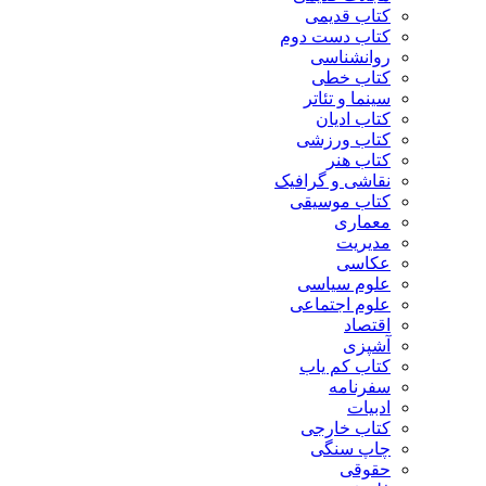
کتاب قدیمی
کتاب دست دوم
روانشناسی
کتاب خطی
سینما و تئاتر
کتاب ادیان
کتاب ورزشی
کتاب هنر
نقاشی و گرافیک
کتاب موسیقی
معماری
مدیریت
عکاسی
علوم سیاسی
علوم اجتماعی
اقتصاد
آشپزی
کتاب کم یاب
سفرنامه
ادبیات
کتاب خارجی
چاپ سنگی
حقوقی