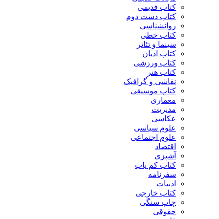
کتاب قدیمی
کتاب دست دوم
روانشناسی
کتاب خطی
سینما و تئاتر
کتاب ادیان
کتاب ورزشی
کتاب هنر
نقاشی و گرافیک
کتاب موسیقی
معماری
مدیریت
عکاسی
علوم سیاسی
علوم اجتماعی
اقتصاد
آشپزی
کتاب کم یاب
سفرنامه
ادبیات
کتاب خارجی
چاپ سنگی
حقوقی