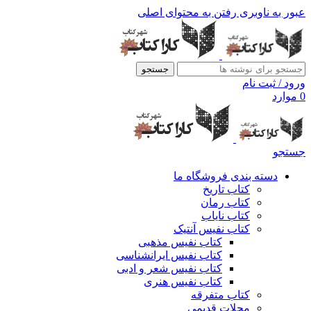
عبور به ناوبری
رفتن به محتوای اصلی
جستجو
ورود / ثبت نام
0
موارد
جستجو
دسته بندی فروشگاه ما
کتاب تاریخ
کتاب رمان
کتاب نایاب
کتاب نفیس آنتیک
کتاب نفیس مذهبی
کتاب نفیس ایرانشناسی
کتاب نفیس شعر و ادبی
کتاب نفیس هنری
کتاب متفرقه
مجلات قدیمی