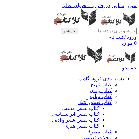
عبور به ناوبری
رفتن به محتوای اصلی
جستجو
ورود / ثبت نام
0
موارد
جستجو
دسته بندی فروشگاه ما
کتاب تاریخ
کتاب رمان
کتاب نایاب
کتاب نفیس آنتیک
کتاب نفیس مذهبی
کتاب نفیس ایرانشناسی
کتاب نفیس شعر و ادبی
کتاب نفیس هنری
کتاب متفرقه
مجلات قدیمی