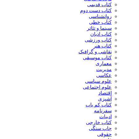
کتاب قدیمی
کتاب دست دوم
روانشناسی
کتاب خطی
سینما و تئاتر
کتاب ادیان
کتاب ورزشی
کتاب هنر
نقاشی و گرافیک
کتاب موسیقی
معماری
مدیریت
عکاسی
علوم سیاسی
علوم اجتماعی
اقتصاد
آشپزی
کتاب کم یاب
سفرنامه
ادبیات
کتاب خارجی
چاپ سنگی
حقوقی