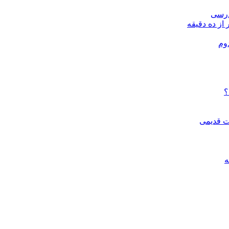
درسی
 از ده دقیقه
وم
؟
ات قدیمی
ه