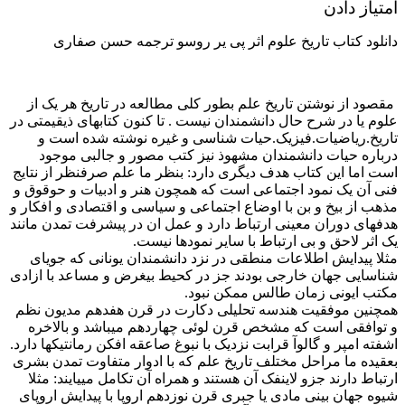
امتیاز دادن
دانلود کتاب تاریخ علوم اثر پی یر روسو ترجمه حسن صفاری
مقصود از نوشتن تاریخ علم بطور کلی مطالعه در تاریخ هر یک از
علوم یا در شرح حال دانشمندان نیست . تا کنون کتابهای ذیقیمتی در
تاریخ.ریاضیات.فیزیک.حیات شناسی و غیره نوشته شده است و
درباره حیات دانشمندان مشهوذ نیز کتب مصور و جالبی موجود
است اما این کتاب هدف دیگری دارد: بنظر ما علم صرفنظر از نتایج
فنی آن یک نمود اجتماعی است که همچون هنر و ادبیات و حوقوق و
مذهب از بیخ و بن با اوضاع اجتماعی و سیاسی و اقتصادی و افکار و
هدفهای دوران معینی ارتباط دارد و عمل ان در پیشرفت تمدن مانند
یک اثر لاحق و بی ارتباط با سایر نمودها نیست.
مثلا پیدایش اطلاعات منطقی در نزد دانشمندان یونانی که جویای
شناسایی جهان خارجی بودند جز در کحیط بیغرض و مساعد با ازادی
مکتب ایونی زمان طالس ممکن نبود.
همچنین موفقیت هندسه تحلیلی دکارت در قرن هفدهم مدیون نظم
و توافقی است که مشخص قرن لوئی چهاردهم میباشد و بالاخره
اشفته امپر و گالوآ قرابت نزدیک با نبوغ صاعقه افکن رمانتیکها دارد.
بعقیده ما مراحل مختلف تاریخ علم که با ادوار متفاوت تمدن بشری
ارتباط دارند جزو لاینفک آن هستند و همراه آن تکامل مییایند: مثلا
شیوه جهان بینی مادی یا جبری قرن نوزدهم اروپا با پیدایش اروپای