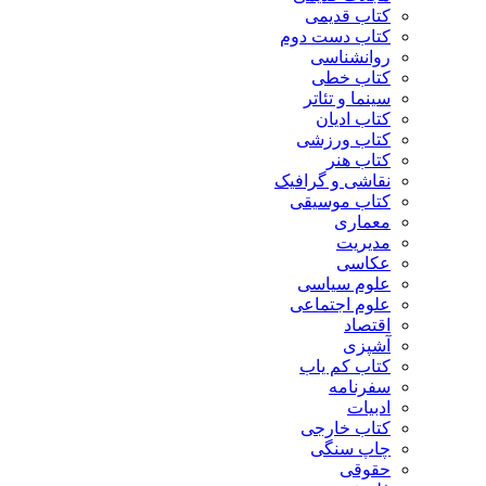
کتاب قدیمی
کتاب دست دوم
روانشناسی
کتاب خطی
سینما و تئاتر
کتاب ادیان
کتاب ورزشی
کتاب هنر
نقاشی و گرافیک
کتاب موسیقی
معماری
مدیریت
عکاسی
علوم سیاسی
علوم اجتماعی
اقتصاد
آشپزی
کتاب کم یاب
سفرنامه
ادبیات
کتاب خارجی
چاپ سنگی
حقوقی