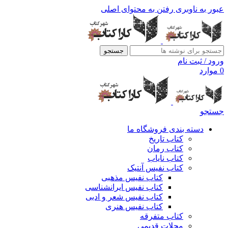
عبور به ناوبری
رفتن به محتوای اصلی
جستجو
ورود / ثبت نام
0
موارد
جستجو
دسته بندی فروشگاه ما
کتاب تاریخ
کتاب رمان
کتاب نایاب
کتاب نفیس آنتیک
کتاب نفیس مذهبی
کتاب نفیس ایرانشناسی
کتاب نفیس شعر و ادبی
کتاب نفیس هنری
کتاب متفرقه
مجلات قدیمی