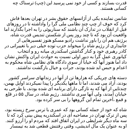
قدرت بسازند و کسی از خود نمی پرسید این (چپ) ترسناک چه
کسانی هستند.
شانمن نماینده یکی از آژانسهای حقوق بشر در تهران بعدها فاش
کرد که خوف از چپ چند نظامی ملی گرا را واداشته تا در روزهای
قبل از انقلاب در تدارک آن باشند که سناریوئی را به اجرا بگذارند اما
واقعیت آن بود که تا چند روز پس از شکستن تندیس قدرت شاه،
برژنف هم آن را باور نداشت رادیو مسکو هنوز تفسیرهایی از
جانبداری از رژیم شاه را میخواند حزب توده خیلی دیر با تغییراتی در
کادر رهبری خود و کنار گذاشتن اسکندری میانه رو و انتخاب
کیانوری عمل گرا به دبیر اولی نسبت به حوادث ایران واکنش نشان
داد اما هنوز آنها که خیاباً از سوی دادگاه های نظامی شاه محکوم به
اعدام و حبس ابد شده بودند، جرأت و خیال بازگشت نداشتند.
دسته های چریکی که هزارها تن از آنها در زندانهای سراسر کشور
بودند، آزاد می شدند، اما تا ماهها یکدیگر را پیدا نمیکردند اوایل بهمن،
چندتایی از آنها که به تازگی دارای برنامه ای شده بودند، با طرحی به
خیابان آمدند، ولی آنها سری نداشتند. رژیم شاه، در سال ۵۵ در قلع
و قمع ،آخرین تمام این گروهها را بی سر کرده بود.
شاه که خود از جمله کسانی بود که عمری با ترس سرخ زیسته بود،
پس از ترک تهران در مصاحبه ای در اسکندریه پیش بینی کرد که تا
سه ماه دیگر شرایطی در ایران اتفاق افتد که مردم او را آرزو کنند.
او به عنوان یک مآل اندیشی، وقتی رفتنش قطعی شد به تیمسار