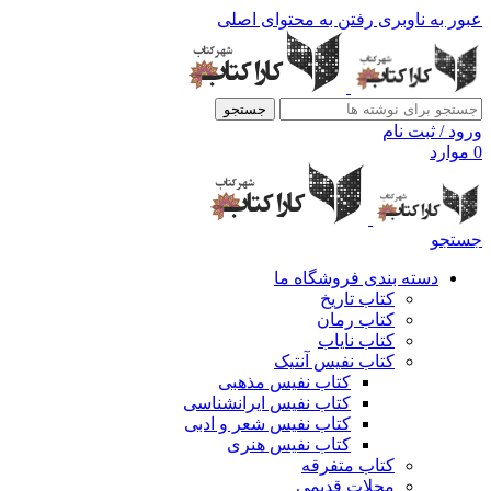
عبور به ناوبری
رفتن به محتوای اصلی
جستجو
ورود / ثبت نام
0
موارد
جستجو
دسته بندی فروشگاه ما
کتاب تاریخ
کتاب رمان
کتاب نایاب
کتاب نفیس آنتیک
کتاب نفیس مذهبی
کتاب نفیس ایرانشناسی
کتاب نفیس شعر و ادبی
کتاب نفیس هنری
کتاب متفرقه
مجلات قدیمی