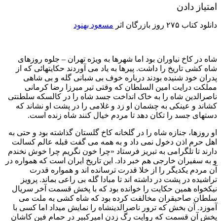
امتیاز دادن
دانلود کتاب ۲۷۵ روز بازرگان اثر
مسعود بهنود
شاه در کاخ نیاوران بود اما شهرها به ویژه تهران – جلوه روزهای
شاه کشی تاریخ را داشت. پیرها به یاد می آوردند حکایتهائی که از
پدران خود شنیده بودند درباره خوف بی شبانی گله و بی شاهی
مملکت درایت امین السلطان که وقتی تیر میرزا رضا کرمانی
ناصرالدین شاه را به خاک انداخت جسد شاه را در کالسکه سلطنتی
کشاند و عینکی به چشمان او زد و غلامی را در پشت او نشاند که
دستهای جسد را تکان دهد تا مردم خیال کنند شاه زنده است.
او روزها، جنازه شاه را در گلخانه کاخ گلستان گذاشته بود و حتی به
اهل حرم اذن دخول نمی داد و به همه می گفت قبله عالم کسالت
دارند تا تلگرامی به تبریز فرستاد «چرا خون نگریم چرا خوش نخندم
و به سفیران خارجی هم خبر داد. این تاریخ ایران است که همواره در
آن مردم یکدیگر را از خلا قدرت ترسانده اند و همواره قدرت
تراشیده در پشت در داشته اند تا مبادا گله بی راعی بماند. پرویز
نیکخواه همین حکایت را خوانده بود که با پخش قسمت آخر سریال
سلطان صاحبقران مخالفت کرده بود که شاه کشی به ملت می
آموزد. آن بخش که ترور ناصرالدینشاه را نمایش میداد اما کسی با
پخش آن قسمت که روایت رگ زدن امیرکبیر در حمام فین کاشان