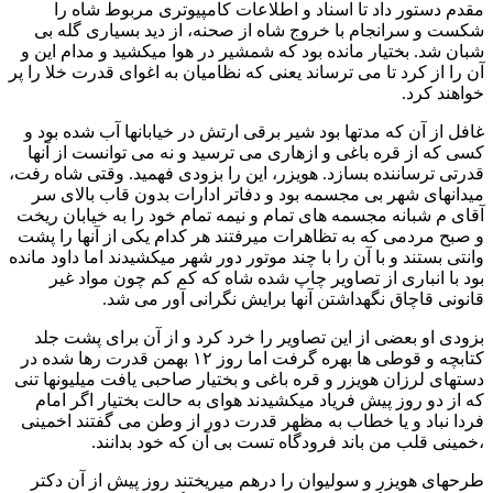
مقدم دستور داد تا اسناد و اطلاعات کامپیوتری مربوط شاه را
شکست و سرانجام با خروج شاه از صحنه، از دید بسیاری گله بی
شبان شد. بختیار مانده بود که شمشیر در هوا میکشید و مدام این و
آن را از کرد تا می ترساند یعنی که نظامیان به اغوای قدرت خلا را پر
خواهند کرد.
غافل از آن که مدتها بود شیر برقی ارتش در خیابانها آب شده بود و
کسی که از قره باغی و ازهاری می ترسید و نه می توانست از آنها
قدرتی ترساننده بسازد. هویزر، این را بزودی فهمید. وقتی شاه رفت،
میدانهای شهر بی مجسمه بود و دفاتر ادارات بدون قاب بالای سر
آقای م شبانه مجسمه های تمام و نیمه تمام خود را به خیابان ریخت
و صبح مردمی که به تظاهرات میرفتند هر کدام یکی از آنها را پشت
وانتی بستند و با آن را با چند موتور دور شهر میکشیدند اما داود مانده
بود با انباری از تصاویر چاپ شده شاه که کم کم چون مواد غیر
قانونی قاچاق نگهداشتن آنها برایش نگرانی آور می شد.
بزودی او بعضی از این تصاویر را خرد کرد و از آن برای پشت جلد
کتابچه و قوطی ها بهره گرفت اما روز ۱۲ بهمن قدرت رها شده در
دستهای لرزان هویزر و قره باغی و بختیار صاحبی یافت میلیونها تنی
که از دو روز پیش فریاد میکشیدند هوای به حالت بختیار اگر امام
فردا نباد و یا خطاب به مظهر قدرت دور از وطن می گفتند اخمینی
،خمینی قلب من باند فرودگاه تست بی آن که خود بدانند.
طرحهای هویزر و سولیوان را درهم میریختند روز پیش از آن دکتر