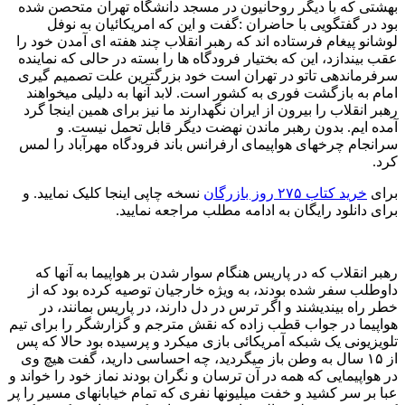
بهشتی که با دیگر روحانیون در مسجد دانشگاه تهران متحصن شده
بود در گفتگویی با حاضران :گفت و این که امریکائیان به نوفل
لوشانو پیغام فرستاده اند که رهبر انقلاب چند هفته ای آمدن خود را
عقب بیندازد، این که بختیار فرودگاه ها را بسته در حالی که نماینده
سرفرماندهی تاتو در تهران است خود بزرگترین علت تصمیم گیری
امام به بازگشت فوری به کشور است. لابد آنها به دلیلی میخواهند
رهبر انقلاب را بیرون از ایران نگهدارند ما نیز برای همین اینجا گرد
آمده ایم. بدون رهبر ماندن نهضت دیگر قابل تحمل نیست. و
سرانجام چرخهای هواپیمای ارفرانس باند فرودگاه مهرآباد را لمس
کرد.
برای
خرید کتاب ۲۷۵ روز بازرگان
نسخه چاپی اینجا کلیک نمایید. و
برای دانلود رایگان به ادامه مطلب مراجعه نمایید.
رهبر انقلاب که در پاریس هنگام سوار شدن بر هواپیما به آنها که
داوطلب سفر شده بودند، به ویژه خارجیان توصیه کرده بود که از
خطر راه بیندیشند و اگر ترس در دل دارند، در پاریس بمانند، در
هواپیما در جواب قطب زاده که نقش مترجم و گزارشگر را برای تیم
تلویزیونی یک شبکه آمریکائی بازی میکرد و پرسیده بود حالا که پس
از ۱۵ سال به وطن باز میگردید، چه احساسی دارید، گفت هیچ وی
در هواپیمایی که همه در آن ترسان و نگران بودند نماز خود را خواند و
عبا بر سر کشید و خفت میلیونها نفری که تمام خیابانهای مسیر را پر