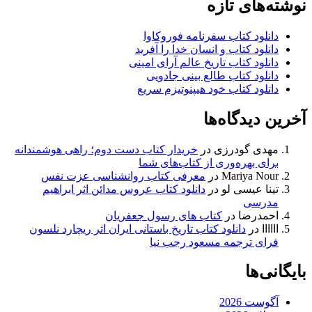
نوشته‌های تازه
دانلود کتاب سفرنامه فوروکاوا
دانلود کتاب و انسان خدا را آفرید
دانلود کتاب تاریخ عالم آرای امینی
دانلود کتاب طالع بینی جادویی
دانلود کتاب خود هیپنوتیزم سریع
آخرین دیدگاه‌ها
مهدی گودرزی
در
خریدار کتاب دست دوم؛ راهی هوشمندانه
برای بهره‌وری از کتاب‌های شما
Mariya Nour
در
معرفی کتاب روانشناسی عزت نفس
تینا عیسی لو
در
دانلود کتاب عروس مدائن اثر ابراهیم
مدرسی
احمدرضا
در
کتاب های رسول جعفریان
اااااا
در
دانلود کتاب تاریخ باستانی ایران اثر ریچارد نلسون
فرای ترجمه مسعود رجب نیا
بایگانی‌ها
آگوست 2026