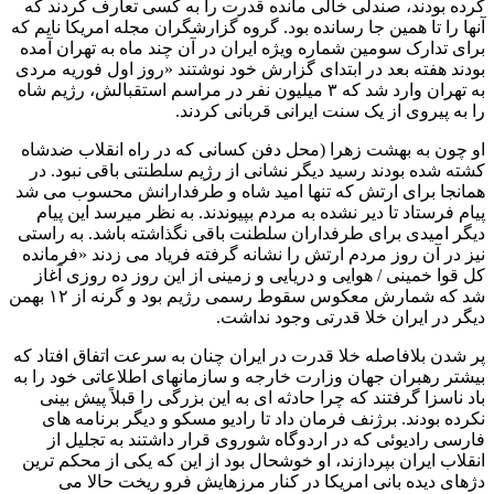
کرده بودند، صندلی خالی مانده قدرت را به کسی تعارف کردند که
آنها را تا همین جا رسانده بود. گروه گزارشگران مجله امریکا نایم که
برای تدارک سومین شماره ویژه ایران در آن چند ماه به تهران آمده
بودند هفته بعد در ابتدای گزارش خود نوشتند «روز اول فوریه مردی
به تهران وارد شد که ۳ میلیون نفر در مراسم استقبالش، رژیم شاه
را به پیروی از یک سنت ایرانی قربانی کردند.
او چون به بهشت زهرا (محل دفن کسانی که در راه انقلاب ضدشاه
کشته شده بودند رسید دیگر نشانی از رژیم سلطنتی باقی نبود. در
همانجا برای ارتش که تنها امید شاه و طرفدارانش محسوب می شد
پیام فرستاد تا دیر نشده به مردم بپیوندند. به نظر میرسد این پیام
دیگر امیدی برای طرفداران سلطنت باقی نگذاشته باشد. به راستی
نیز در آن روز مردم ارتش را نشانه گرفته فریاد می زدند «فرمانده
کل قوا خمینی / هوایی و دریایی و زمینی از این روز ده روزی آغاز
شد که شمارش معکوس سقوط رسمی رژیم بود و گرنه از ۱۲ بهمن
دیگر در ایران خلا قدرتی وجود نداشت.
پر شدن بلافاصله خلا قدرت در ایران چنان به سرعت اتفاق افتاد که
بیشتر رهبران جهان وزارت خارجه و سازمانهای اطلاعاتی خود را به
باد ناسزا گرفتند که چرا حادثه ای به این بزرگی را قبلاً پیش بینی
نکرده بودند. برژنف فرمان داد تا رادیو مسکو و دیگر برنامه های
فارسی رادیوئی که در اردوگاه شوروی قرار داشتند به تجلیل از
انقلاب ایران بپردازند، او خوشحال بود از این که یکی از محکم ترین
دژهای دیده بانی امریکا در کنار مرزهایش فرو ریخت حالا می