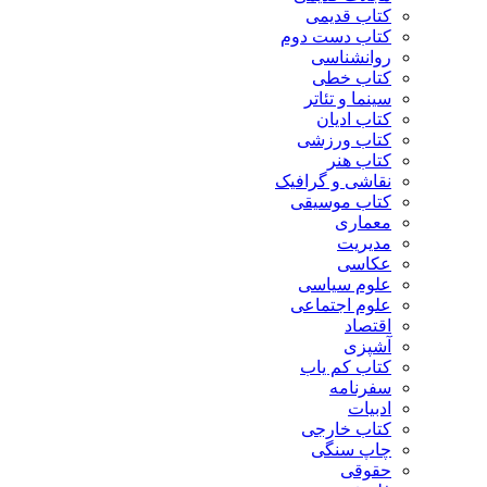
کتاب قدیمی
کتاب دست دوم
روانشناسی
کتاب خطی
سینما و تئاتر
کتاب ادیان
کتاب ورزشی
کتاب هنر
نقاشی و گرافیک
کتاب موسیقی
معماری
مدیریت
عکاسی
علوم سیاسی
علوم اجتماعی
اقتصاد
آشپزی
کتاب کم یاب
سفرنامه
ادبیات
کتاب خارجی
چاپ سنگی
حقوقی