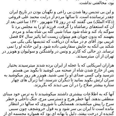
بود، مخالفتی نداشت.
و این بی تندیس رها شدن بی راعی و نگهبان بودن در تاریخ ایران
چقدر ترساننده است. تا سالها مردم از درایت محمد علی فروغی
(ذکاء الملک) می گفتند که در روز ۲۵ شهریور ۱۳۲۰ ساعتی بعد از
آن که استعفای رضاشاه را گرفت، فرزند او را به مجلس برد تا
سوگند یاد کند و شاه شود مبادا شبی گله بی شاه بماند و مردم
بفهمند که بدون چوپان هم میتوان زیست اما پائیز سال ۵۷ فصل
غریبی بود. آقای م در میانه آن دریافت که تندیسها یکی یکی می
شکند بی آنکه به جایش سفارشی داده شود. و این حادثه او را نمی
ترساند. در حالی که کارتر و ونس در واشنگتن و سولیوان و هویزر در
تهران از آن میترسیدند.
هزاران امریکایی که با عجله از ایران برده شدند میترسیدند بختیار
پس از خارج شدن شاه از صحنه می کوشید تا بگوید من هستم
نترسید ولی کسی صدای او را نمی شنید. هویزر هر روز میکوشید به
سران ارتش بگوید بمانید تا دیگران نترسند، اما ژنرال های چهار
ستاره بیشتر صلاح را در آن می دیدند که بگریزند.
آنها که به اطلاعات بیشتری داشتند میکوشیدند تا به ترس خود مبنای
منطقی بدهند. آنها خطر هرج و دسترسی مرج، جنگ داخلی و خطر
سرخ را پیش میکشیدند. همسایگی با شوروی که سالها در انتظار
مانده است تا ایران بی سر شود و به قول خروشچف چون سببی
گندیده از درخت بیفتد، دلیل یا بهانه ای بود که همواره مجسمه ای از