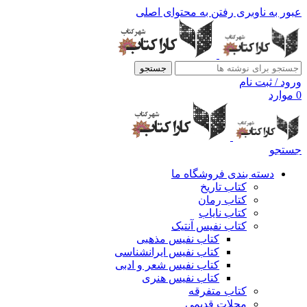
عبور به ناوبری
رفتن به محتوای اصلی
جستجو
ورود / ثبت نام
0
موارد
جستجو
دسته بندی فروشگاه ما
کتاب تاریخ
کتاب رمان
کتاب نایاب
کتاب نفیس آنتیک
کتاب نفیس مذهبی
کتاب نفیس ایرانشناسی
کتاب نفیس شعر و ادبی
کتاب نفیس هنری
کتاب متفرقه
مجلات قدیمی