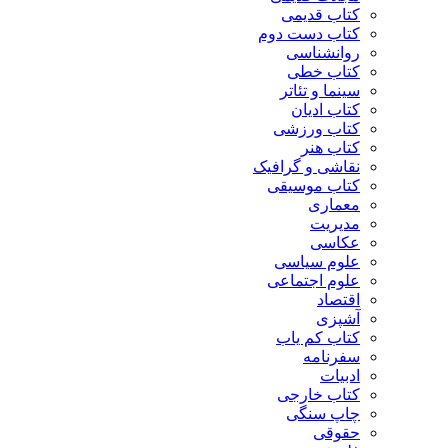
کتاب قدیمی
کتاب دست دوم
روانشناسی
کتاب خطی
سینما و تئاتر
کتاب ادیان
کتاب ورزشی
کتاب هنر
نقاشی و گرافیک
کتاب موسیقی
معماری
مدیریت
عکاسی
علوم سیاسی
علوم اجتماعی
اقتصاد
آشپزی
کتاب کم یاب
سفرنامه
ادبیات
کتاب خارجی
چاپ سنگی
حقوقی