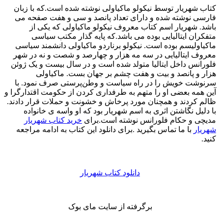
کتاب شهریار توسط نیکولو ماکیاولی نوشته شده است.که با زبان
فارسی نوشته شده و دارای تعداد پانصد و سی و هفت صفحه می
باشد. شهریار اسم کتاب معروف نیکولو ماکیاولی که یکی از
متفکران ایتالیایی بوده می باشد.که پایه گذار مکتب سیاسی
ماکیاولیسم بوده است. نیکولو برناردو ماکیاولی دانشمند سیاسی
معروف ایتالیایی در سه مه هزار و چهارصد و شصت و نه در شهر
فلورانس داخل ایتالیا متولد شده است و در سال بیست و یک ژوئن
هزار و پانصد و بیت و هفت چشم بر جهان بست. ماکیاولی
سرنوشت خویش را در راه سیاست و وطن‌پرستی صرف نمود. با
آین همه بعضی او را متهم به طرفداری کردن از حکومت اقتدارگرا و
ظالم کردند و همچنان مورد پرخاش و خشونت و حملات قرار دادند.
با دلیل نگاشتن اثری به اسم شهریار بود که او واسه ی خانواده
مدیچی و حکام فلورانس نوشته‌ است.برای
خرید کتاب شهریار
شهریار
با ما تماس بگیرید .برای دانلود این کتاب به ادامه مراجعه
کنید.
دانلود کتاب شهریار
برگرفته از سایت مای بوک