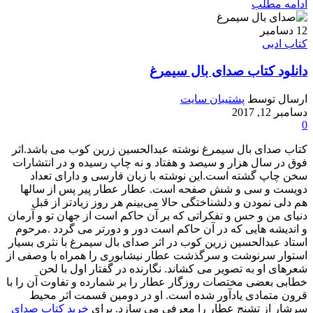
ادامه مطلب
12
دسامبر
کتاب ادبی
دانلود کتاب صدای بال سیمرغ
ارسال توسط
پشتیبان سایت
دسامبر 12, 2017
0
کتاب صدای بال سیمرغ نوشته عبدالحسین زرین کوب می باشد.اثر
فوق در سال هزار و سیصد و هفتاد و نه چاپ رسیده و در انتشارات
سخن چاپ گشته است.این نوشته با زبان فارسی و دارای تعداد
دویست و سی و شش صفحه است. عطار عطار پیر پس از سالها
هم دلی نمودن و دلشناختگی حالا می‌بینم هر روز زیادتر از قبل
دنیای من و حس و تفکراتی که بر آن حاکم است از جهان تو و آرمان
و اندیشه هایی که در آن حاکم است دور و دورتر می گردد .مرحوم
استاد عبدالحسین زرین‌ کوب در اثر صدای بال سیمرغ با نثری بسیار
استوار سرنوشت و سرگذشت عطار نیشابوری را همراه با وصفی از
شعرهای او به تصویر می کشاند. نگارنده در گفتار اول با لحن
خطابی بعضی مختصات روزگار عطار را بر شمارده و تفاوت آن را با
قرون متمادی یادآور شده است. او در دومین قسمت اثر محیط
سرشار از تشنج عطار را معرفی می سازد. برای
خرید کتاب صدای