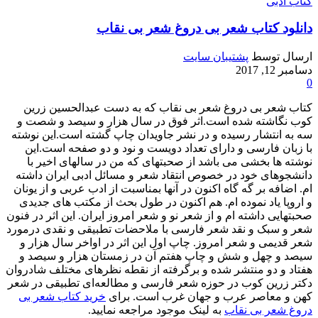
کتاب ادبی
دانلود کتاب شعر بی دروغ شعر بی نقاب
ارسال توسط
پشتیبان سایت
دسامبر 12, 2017
0
کتاب شعر بی دروغ شعر بی نقاب که به دست عبدالحسین زرین
کوب نگاشته شده است.اثر فوق در سال هزار و سیصد و شصت و
سه به انتشار رسیده و در نشر جاویدان چاپ گشته است.این نوشته
با زبان فارسی و دارای تعداد دویست و نود و دو صفحه است.این
نوشته ها بخشی می باشد از صحبتهای که من در سالهای اخیر با
دانشجوهای خود در خصوص انتقاد شعر و مسائل ادبی ایران داشته
ام. اضافه بر گه گاه اکنون در آنها بمناسبت از ادب عربی و از یونان
و اروپا یاد نموده ام. هم اکنون در طول بحث از مکتب های جدیدی
صحبتهایی داشته ام و از شعر نو و شعر امروز ایران. این اثر در فنون
شعر و سبک و نقد شعر فارسی با ملاحضات تطبیقی و نقدی درمورد
شعر قدیمی و شعر امروز. چاپ اول این اثر در اواخر سال هزار و
سیصد و چهل و شش و چاپ هفتم آن در زمستان هزار و سیصد و
هفتاد و دو منتشر شده و برگرفته از نقطه‌ نظرهای مختلف شادروان
دکتر زرین‌ کوب در حوزه شعر فارسی و مطالعه‌ای تطبیقی در شعر
کهن و معاصر عرب و جهان غرب است. برای
خرید کتاب شعر بی
دروغ شعر بی نقاب
به لینک موجود مراجعه نمایید.