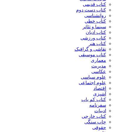
کتاب قدیمی
کتاب دست دوم
روانشناسی
کتاب خطی
سینما و تئاتر
کتاب ادیان
کتاب ورزشی
کتاب هنر
نقاشی و گرافیک
کتاب موسیقی
معماری
مدیریت
عکاسی
علوم سیاسی
علوم اجتماعی
اقتصاد
آشپزی
کتاب کم یاب
سفرنامه
ادبیات
کتاب خارجی
چاپ سنگی
حقوقی