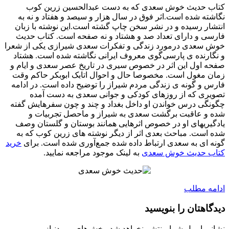
کتاب حدیث خوش سعدی که به دست عبدالحسین زرین کوب
نگاشته شده است.اثر فوق در سال هزار و سیصد و هفتاد و نه به
انتشار رسیده و در نشر سخن چاپ گشته است.این نوشته با زبان
فارسی و دارای تعداد صد و هشتاد و نه صفحه است. کتاب حدیث
خوش سعدی درمورد زندگی و تفکرات سعدی شیرازی یکی از شعرا
و نگارنده ی پارسی‌گوی معروف ایرانی نگاشته شده است. هشتاد
صفحه اول این اثر در خصوص سیری در تاریخ عصر سعدی و ایام و
زمان مغول است. مخصوصا حال و احوال اتابک ابوبکر حاکم وقت
فارس و گونه ی زندگی مردم شیراز را توضیح داده است. در ادامه
تصویری که از روزهای کودکی و جوانی سعدی به دست آمده
چگونگی درس خواندن او داخل بغداد و چند و چون سفرهایش گفته
شده و عاقبت برگشت سعدی به شیراز و ماحصل تجربیات و
یادگیریهای او در خصوص اثرهایی همانند بوستان و گلستان وصف
شده است. مباحث بعدی اثر از دیگر نوشته های زرین کوب که به
گونه ای به سعدی ارتباط داده شده جمع‌آوری شده است. برای
خرید
کتاب حدیث خوش سعدی
به لینک موجود مراجعه نمایید.
ادامه مطلب
دیدگاهتان را بنویسید
نشانی ایمیل شما منتشر نخواهد شد.
بخش‌های موردنیاز