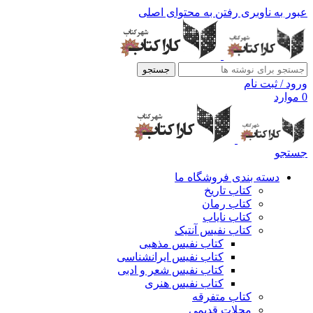
عبور به ناوبری
رفتن به محتوای اصلی
جستجو
ورود / ثبت نام
0
موارد
جستجو
دسته بندی فروشگاه ما
کتاب تاریخ
کتاب رمان
کتاب نایاب
کتاب نفیس آنتیک
کتاب نفیس مذهبی
کتاب نفیس ایرانشناسی
کتاب نفیس شعر و ادبی
کتاب نفیس هنری
کتاب متفرقه
مجلات قدیمی