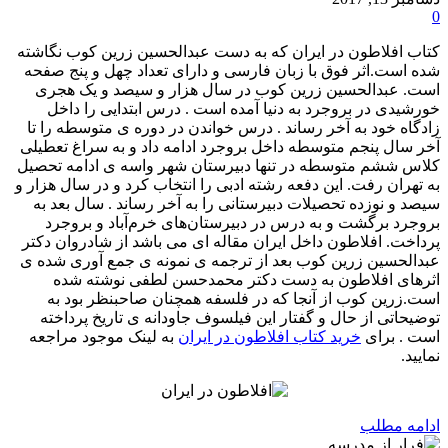
0
کتاب افلاطون در ایران که به دست عبدالحسین زرین کوب نگاشته
شده است.اثر فوق با زبان فارسی و دارای تعداد چهل و پنج صفحه
است. عبدالحسین زرین‌ کوب در سال هزار و سیصد و یک هجری
خورشیدی در بروجرد به دنیا آمده است . درس ابتدایی را داخل
زادگاه خود به آخر رساند . درس خواندن در دوره ی متوسطه را تا
آخر سال پنجم متوسطه داخل بروجرد ادامه داد و به سراغ تعطیلی
کلاس ششم متوسطه در تنها دبیرستان شهر واسه ی ادامه تحصیل
به تهران رفت. این دفعه رشته ادبی را انتخاب کرد و در سال هزار و
سیصد و نوزده تحصیلات دبیرستانی را به آخر رساند . سال بعد به
بروجرد برگشت و به درس در دبیرستان‌های خرم‌آباد و بروجرد
پرداخت. افلاطون داخل ایران مقاله ای می باشد از شادروان دکتر
عبدالحسین زرین کوب بعد از ترجمه ی نمونه ی جمع آوری شده ی
اثرهای افلاطون به دست دکتر محمدحسن لطفی نوشته شده
است.زرین کوب از آنجا که در فلسفه همچنان صاحبنظر بود به
توضیحاتی از حال و گفتار این فیلسوف جاودانه ی تاریخ پرداخته
است . برای
خرید کتاب افلاطون در ایران
به لینک موجود مراجعه
نمایید.
ادامه مطلب