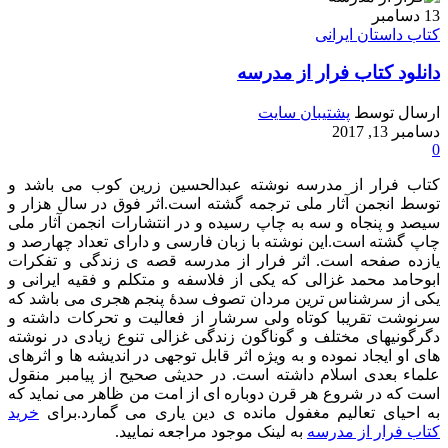
13
دسامبر
کتاب داستان ایرانی
دانلود کتاب فرار از مدرسه
ارسال توسط
پشتیبان سایت
دسامبر 13, 2017
0
کتاب فرار از مدرسه نوشته عبدالحسین زرین کوب می باشد و
توسط انجمن آثار ملی ترجمه گشته است.اثر فوق در سال هزار و
سیصد و پنجاه و سه به چاپ رسیده و در انتشارات انجمن آثار ملی
چاپ گشته است.این نوشته با زبان فارسی و دارای تعداد چهارصد و
یازده صفحه است. اثر فرار از مدرسه قصه ی زندگی و تفکرات
ابوحامد محمد غزالی که یکی از فلاسفه و متکلم و فقیه ایرانی و
یکی از سرشناس ترین مردان تصوف سدهٔ پنجم هجری می باشد که
سرنوشت تقریبا کوتاه ولی سرشار از فعالیت و تحرکات داشته و
دگرگونیهای مختلف و گوناگون زندگی غزالی تنوع زیادی در نوشته
های او ایجاد نموده و به ویژه اثر قابل توجهی در اندیشه ها و اثرهای
علماء بعدی اسلام داشته است. در حدیثی صحیح از پیامبر منقول
است که در شروع هر قرن دوباره ای از امت من ظاهر می نماید که
به احیای تعالیم مغفول مانده ی دین یاری می گمارد.برای
خرید
کتاب فرار از مدرسه
به لینک موجود مراجعه نمایید.