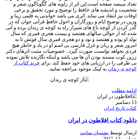
تعداد سیصد صفحه است.این اثر از زاویه های گگوناگون شعر و
شخصیت و اندیشه های حافظ را توضیح و مورد تحقیق و برخی
اوقات نیز انتقاد می نماید. اثری می باشد خواندنی به قلمی زیبا و
وزین در توضیح ایام و روزگاران و احول حافظِ قرآنی جوان که در
گذر کردن از کوچه باغ های شیراز راه به کوچه ی رندان برده و آنی
شده که از حوالی سالهای هفتصد و بیست هجری قمری که سال
تولد او بوده و هفتصد و نود و دو هجری قمری سال فوتش تا به
امروز شعر و زبان و غزل فارسی بی اسم او در یاد و خاطر هیچ
فردی نخواهد توانست صورت گیرد . خصوصیات مثبت اثرهای دکتر
زرین کوب مستند بودن آن ها می باشد و اینکه نگارنده تلاش نموده
بی طرفی را در ارزیابی های خود حفظ کند. برای
خرید کتاب از
کوچه ی رندان
به لینک موجود مراجعه نمایید.
ادامه مطلب
13
دسامبر
کتاب تاریخ ایران
دانلود کتاب افلاطون در ایران
ارسال توسط
پشتیبان سایت
دسامبر 13, 2017