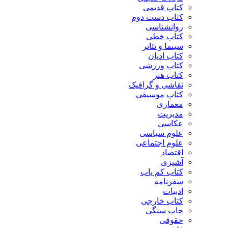
کتاب قدیمی
کتاب دست دوم
روانشناسی
کتاب خطی
سینما و تئاتر
کتاب ادیان
کتاب ورزشی
کتاب هنر
نقاشی و گرافیک
کتاب موسیقی
معماری
مدیریت
عکاسی
علوم سیاسی
علوم اجتماعی
اقتصاد
آشپزی
کتاب کم یاب
سفرنامه
ادبیات
کتاب خارجی
چاپ سنگی
حقوقی