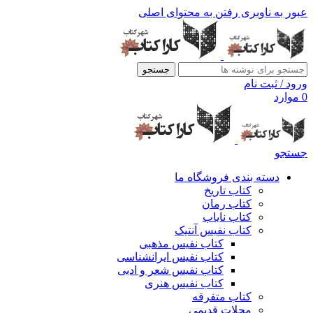
عبور به ناوبری
رفتن به محتوای اصلی
جستجو
ورود / ثبت نام
0
موارد
جستجو
دسته بندی فروشگاه ما
کتاب تاریخ
کتاب رمان
کتاب نایاب
کتاب نفیس آنتیک
کتاب نفیس مذهبی
کتاب نفیس ایرانشناسی
کتاب نفیس شعر و ادبی
کتاب نفیس هنری
کتاب متفرقه
مجلات قدیمی