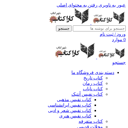
عبور به ناوبری
رفتن به محتوای اصلی
جستجو
ورود / ثبت نام
0
موارد
جستجو
دسته بندی فروشگاه ما
کتاب تاریخ
کتاب رمان
کتاب نایاب
کتاب نفیس آنتیک
کتاب نفیس مذهبی
کتاب نفیس ایرانشناسی
کتاب نفیس شعر و ادبی
کتاب نفیس هنری
کتاب متفرقه
مجلات قدیمی