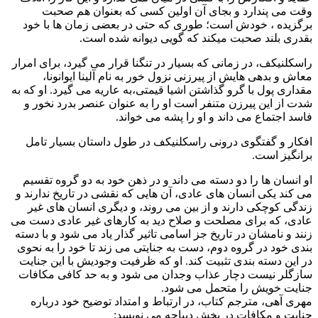
وقت می پندارد و بجای آن اولین کسی که بعنوان هم صحبت
برگزیده ، خودش است؛ طوری که حتی در بعضی زمان ها با خود
بقدری بلند صحبت میکند که گویی دیوانه شده است.
راسکلنیکف، در زمانی که بسیار در تنگنا قرار می گیرد، برای امرار
معاش و بدهی هایش از پیرزنی نزول خور به نام آلینا ایوانونا،
مقداری پول با گرو گذاشتن اشیا قیمتی،به عاریه می گیرد. او که به
شدت از این پیرزن متنفر است او را به عنوان عنصر بدرد نخور و
فاسد اجتماع می داند و او را پشه می خواند.
افکار و گفتگوی درونی راسکلنیکف در طول داستان بسیار تامل
برانگیز است.
او انسان ها را دو دسته می داند و در ذهن خود به دو گروه تقسیم
می کند یکی انسان های عادی، آن هایی که نقشی در تاریخ ندارند و
زندگی کوچکی دارند و از بین می روند، و دیگری انسان های غیر
عادی، که برای مصلحت و صلاح دید به کارهای غیر عادی دست می
زنند و نامشان در تاریخ جز اسامی تاثیر گذار یاد می شود و با دسته
بندی خود در گروه دوم، دست به جنایتی می زند تا خود را به نحوی
در این دسته بندی تثبیت کند. او که ظرفیت وجودیش با این جنایت
سازگلر نیست دچار عذاب وجدان می شود و به حد کافی مکافات
جنایت خویش را متحمل می شود.
مهری آهی، مترجم کتاب، در ارتباط و امتداد توضیح خود درباره
جنایت و مکافات در بخش دیباچه می نویسد: