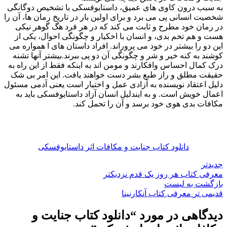
به سبب درون کاوی های عمیق، داستایوفسکی با تشخیص دوگانگی
شخصیت انسانی پی می برد و برای اولین بار در تاریخ رمان ها، آن را
در رمان خود مطرح و ثابت می کند که در هر فرد هگ گوهر نیکی
هست و هم تخم بدی، و انسان با اخکیار و چگونگی احوال، یکی از
این دو را بیشتر در خود می پروراند. افراد داستان های ا همواره می
کوشند به کنه خیر و شر و چگونگی آن دو پی ببرند.بیشتر آنها تشنه
درک کمال احساس وافکارند و مومن اند به اینکه فقط از این راه به
حقیقت مطلق و راز طبع بشر دست خواهند یافت. این امر بی شک
دلیل اعتقاد نویسنده به آزادی عمل و اختیار است یعنی آدمی مسئول
اعمال خویش است. و به ایندلیل انسان آزاد داستایوفسکی باید به
مکافات بدی هوی خود برسد و آن را تحمل کند.
دانلود کتاب جنایت و مکافات اثر داستایوفسکی
جدیدتر
معرفی کتاب هر روز یک قدم نزدیکتر
بازگشت به لیست
قدیمی تر
معرفی کتاب آنکارنینا
دیدگاهی در مورد “
دانلود کتاب جنایت و