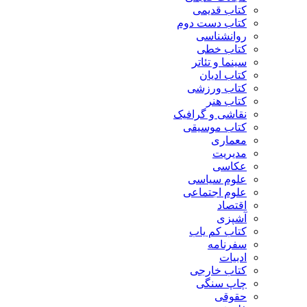
کتاب قدیمی
کتاب دست دوم
روانشناسی
کتاب خطی
سینما و تئاتر
کتاب ادیان
کتاب ورزشی
کتاب هنر
نقاشی و گرافیک
کتاب موسیقی
معماری
مدیریت
عکاسی
علوم سیاسی
علوم اجتماعی
اقتصاد
آشپزی
کتاب کم یاب
سفرنامه
ادبیات
کتاب خارجی
چاپ سنگی
حقوقی