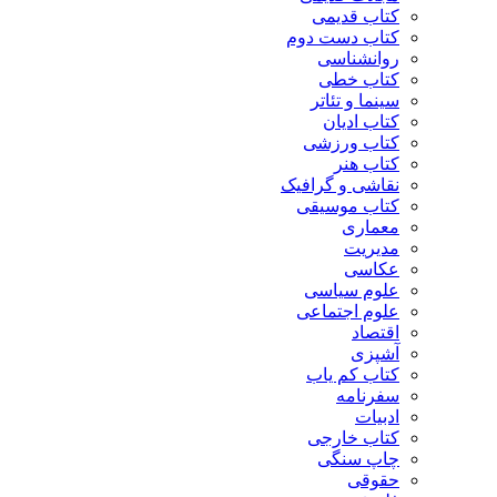
کتاب قدیمی
کتاب دست دوم
روانشناسی
کتاب خطی
سینما و تئاتر
کتاب ادیان
کتاب ورزشی
کتاب هنر
نقاشی و گرافیک
کتاب موسیقی
معماری
مدیریت
عکاسی
علوم سیاسی
علوم اجتماعی
اقتصاد
آشپزی
کتاب کم یاب
سفرنامه
ادبیات
کتاب خارجی
چاپ سنگی
حقوقی