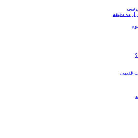
درسی
 از ده دقیقه
وم
؟
ات قدیمی
ه