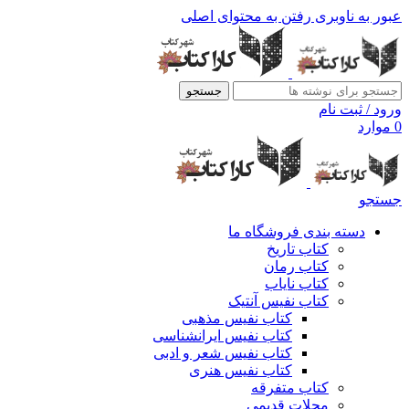
عبور به ناوبری
رفتن به محتوای اصلی
جستجو
ورود / ثبت نام
0
موارد
جستجو
دسته بندی فروشگاه ما
کتاب تاریخ
کتاب رمان
کتاب نایاب
کتاب نفیس آنتیک
کتاب نفیس مذهبی
کتاب نفیس ایرانشناسی
کتاب نفیس شعر و ادبی
کتاب نفیس هنری
کتاب متفرقه
مجلات قدیمی