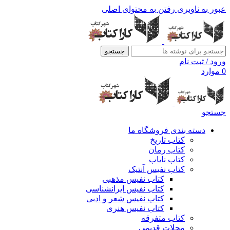
عبور به ناوبری
رفتن به محتوای اصلی
جستجو
ورود / ثبت نام
0
موارد
جستجو
دسته بندی فروشگاه ما
کتاب تاریخ
کتاب رمان
کتاب نایاب
کتاب نفیس آنتیک
کتاب نفیس مذهبی
کتاب نفیس ایرانشناسی
کتاب نفیس شعر و ادبی
کتاب نفیس هنری
کتاب متفرقه
مجلات قدیمی