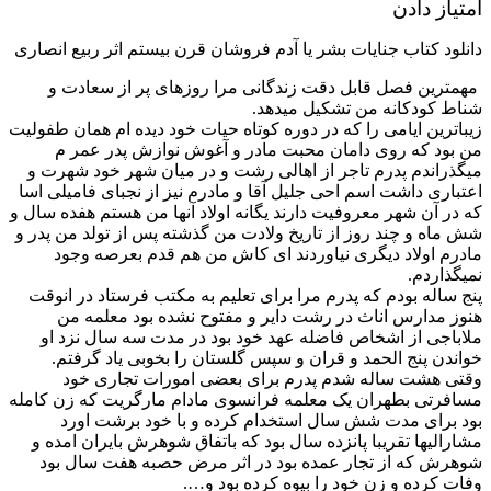
امتیاز دادن
دانلود کتاب جنایات بشر یا آدم فروشان قرن بیستم اثر ربیع انصاری
مهمترین فصل قابل دقت زندگانی مرا روزهای پر از سعادت و
شناط کودکانه من تشکیل میدهد.
زیباترین ایامی را که در دوره کوتاه حیات خود دیده ام همان طفولیت
من بود که روی دامان محبت مادر و آغوش نوازش پدر عمر م
میگذراندم پدرم تاجر از اهالی رشت و در میان شهر خود شهرت و
اعتباری داشت اسم احی جلیل آقا و مادرم نیز از نجبای فامیلی اسا
که در آن شهر معروفیت دارند یگانه اولاد آنها من هستم هفده سال و
شش ماه و چند روز از تاریخ ولادت من گذشته پس از تولد من پدر و
مادرم اولاد دیگری نیاوردند ای کاش من هم قدم بعرصه وجود
نمیگذاردم.
پنج ساله بودم که پدرم مرا برای تعلیم به مکتب فرستاد در انوقت
هنوز مدارس اناث در رشت دایر و مفتوح نشده بود معلمه من
ملاباجی از اشخاص فاضله عهد خود بود در مدت سه سال نزد او
خواندن پنج الحمد و قران و سپس گلستان را بخوبی یاد گرفتم.
وقتی هشت ساله شدم پدرم برای بعضی امورات تجاری خود
مسافرتی بطهران یک معلمه فرانسوی مادام مارگریت که زن کامله
بود برای مدت شش سال استخدام کرده و با خود برشت اورد
مشارالیها تقریبا پانزده سال بود که باتفاق شوهرش بایران امده و
شوهرش که از تجار عمده بود در اثر مرض حصبه هفت سال بود
وفات کرده و زن خود را بیوه کرده بود و….