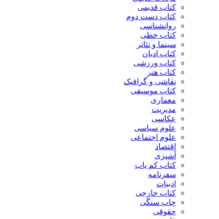
کتاب قدیمی
کتاب دست دوم
روانشناسی
کتاب خطی
سینما و تئاتر
کتاب ادیان
کتاب ورزشی
کتاب هنر
نقاشی و گرافیک
کتاب موسیقی
معماری
مدیریت
عکاسی
علوم سیاسی
علوم اجتماعی
اقتصاد
آشپزی
کتاب کم یاب
سفرنامه
ادبیات
کتاب خارجی
چاپ سنگی
حقوقی