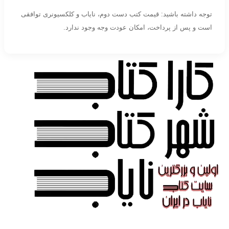
توجه داشته باشید: قیمت کتب دست دوم، نایاب و کلکسیونری توافقی
است و پس از پرداخت، امکان عودت وجه وجود ندارد.