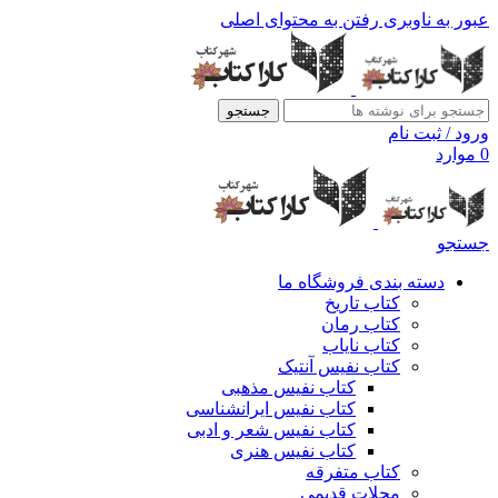
عبور به ناوبری
رفتن به محتوای اصلی
جستجو
ورود / ثبت نام
0
موارد
جستجو
دسته بندی فروشگاه ما
کتاب تاریخ
کتاب رمان
کتاب نایاب
کتاب نفیس آنتیک
کتاب نفیس مذهبی
کتاب نفیس ایرانشناسی
کتاب نفیس شعر و ادبی
کتاب نفیس هنری
کتاب متفرقه
مجلات قدیمی