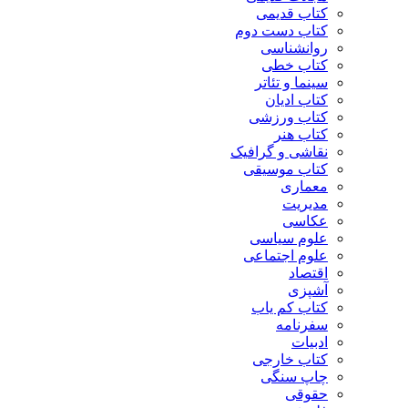
کتاب قدیمی
کتاب دست دوم
روانشناسی
کتاب خطی
سینما و تئاتر
کتاب ادیان
کتاب ورزشی
کتاب هنر
نقاشی و گرافیک
کتاب موسیقی
معماری
مدیریت
عکاسی
علوم سیاسی
علوم اجتماعی
اقتصاد
آشپزی
کتاب کم یاب
سفرنامه
ادبیات
کتاب خارجی
چاپ سنگی
حقوقی