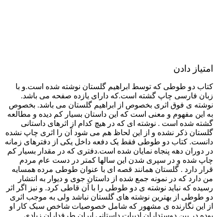
امتیاز دادن
کتاب دو طوطی که توسط ابراهیم گلستان نوشته شده است.و با
زبان فارسی چاپ گشته است.که دارای یازده صفحه می باشد.
نوشته ی فوق اثری بخصوص از ابراهیم گلستان می باشد. بخصوص
به این مفهوم و معنی است که این داستان بسیار کم دیده و مطالعه
گشته شده است . نوشته ای که در هیچ کدام از اثرهای داستانی
گلستان ذکر نشده و از این لحاظ هم می شود آن را اثری چاپ نشده
دانست. کتاب دو طوطی فقط یک دفعه داخل یکی از دفترهای زمانه
در دوران دهه پنجاه نمایان شده است.دفتری که در مقدار بسیار کم
چاپ شده و در سپری شدن این سالها کمتر در دست عام مردم
قرار دارد . گلستان همانند قصه ای با عنوان طوطی مرده همسایه
من دارد که در نمونه جمع شده از داستان جوی و دیوار به انتشار
رسیده که نباید نوشته ی دو طوطی را با آن قاطی کرد. و نیز اگر اثر
دو طوطی از بهترین نوشته های گلستان نباشد ولی به موجب اثری
از این نگارنده ی مشهور که شامل خصوصیات شاخص سبک کار او
بوده در بین دوستداران ادبیات داستانی ایران طرفداران زیادی