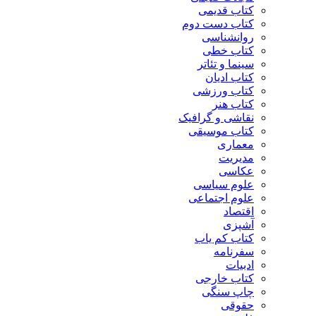
کتاب قدیمی
کتاب دست دوم
روانشناسی
کتاب خطی
سینما و تئاتر
کتاب ادیان
کتاب ورزشی
کتاب هنر
نقاشی و گرافیک
کتاب موسیقی
معماری
مدیریت
عکاسی
علوم سیاسی
علوم اجتماعی
اقتصاد
آشپزی
کتاب کم یاب
سفرنامه
ادبیات
کتاب خارجی
چاپ سنگی
حقوقی