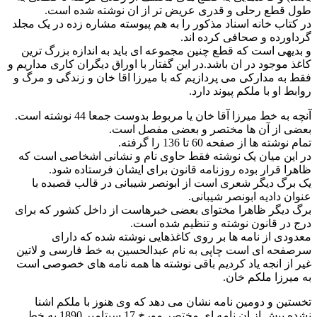
طول قطع رحلی و قدری عریض تر از ان نوشته شده است.
در کتاب خانه اسناد مذکور را به هم پیوسته مشاره زده در یک مجلد
گرداورده و صحافی کرده اند.
و بدیهی است که قطع چنین مجموعه ای باید به اندازه بزرگ ترین
کاغذ موجود در ان باشد.در این گفتار با اوراق دیگران کاری مداریم و
فقط به مدارکی می پردازیم که با میرزا اقا خان و زندگی و مرگ و
روابط او با ملکم پیوند دارد.
آنچه به خط میرزا آقا خان یا مربوط بدوست جمعا 44 نوشته است.
بعضی از آن ها مختصر و بعضی مفصل است.
تمام نوشته ها از صفحه 60 تا 136 را گرفته.
در این میان یک نوشته فقط حاوی نام و نشانی اشخاصی است که
ظاهرا قرار بوده روزنامه قانون برای ایشان فرستاده شود.
یک برگ دیگر شعری است از ابونصر شیبانی در قالب قصبده با
عنوان دادیه ابونصر شیبانی.
برگ دیگر ظاهرا مختوای بعضی خبرهاست از داخل کشور که برای
درج در قانون نوشته و تنظیم شده است.
معدودی از نامه ها بر روی کاغذهایی نوشته شده که دارای
سرصفحه ای است چاپی به نام عبدالحسین به خط فارسی و لاتین
غیر از انجه یاد کردیم باقی نوشته ها همه نامه های خصوصی است
به میرزا ملکم خان.
تخستین و دومین نامه نشان می دهد که وی هنوز با ملکم اشنا
نشده.پیش از ان نامه ای مختصر مورخ 17 سپتامبر 1890 به خط