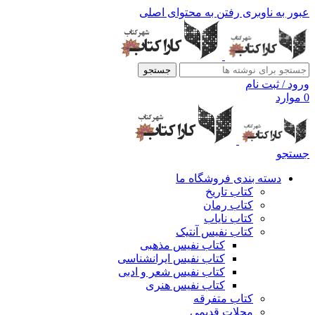
عبور به ناوبری
رفتن به محتوای اصلی
جستجو
ورود / ثبت نام
0
موارد
جستجو
دسته بندی فروشگاه ما
کتاب تاریخ
کتاب رمان
کتاب نایاب
کتاب نفیس آنتیک
کتاب نفیس مذهبی
کتاب نفیس ایرانشناسی
کتاب نفیس شعر و ادبی
کتاب نفیس هنری
کتاب متفرقه
مجلات قدیمی