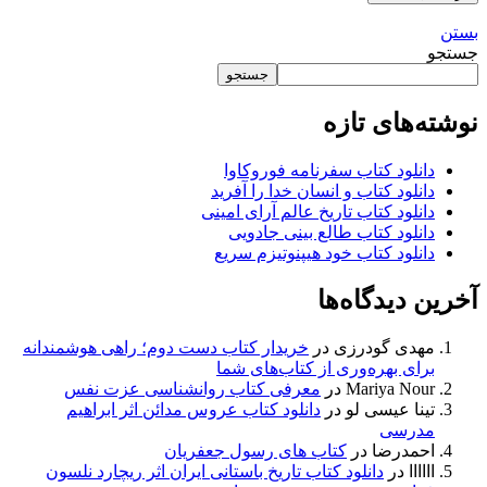
بستن
جستجو
جستجو
نوشته‌های تازه
دانلود کتاب سفرنامه فوروکاوا
دانلود کتاب و انسان خدا را آفرید
دانلود کتاب تاریخ عالم آرای امینی
دانلود کتاب طالع بینی جادویی
دانلود کتاب خود هیپنوتیزم سریع
آخرین دیدگاه‌ها
مهدی گودرزی
در
خریدار کتاب دست دوم؛ راهی هوشمندانه
برای بهره‌وری از کتاب‌های شما
Mariya Nour
در
معرفی کتاب روانشناسی عزت نفس
تینا عیسی لو
در
دانلود کتاب عروس مدائن اثر ابراهیم
مدرسی
احمدرضا
در
کتاب های رسول جعفریان
اااااا
در
دانلود کتاب تاریخ باستانی ایران اثر ریچارد نلسون