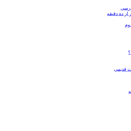
درسی
 از ده دقیقه
وم
؟
ات قدیمی
ه