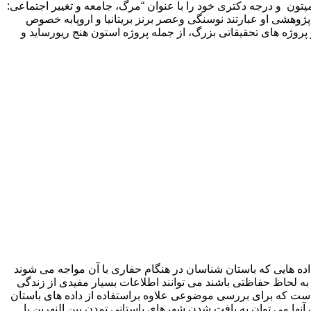
پتون و درجه دکتری خود را با عنوان “مرگ، جامعه و تغییر اجتماعی:
ن می باشد. علایق پژوهشی او عبارتند نوسنگی وعصر برنز بریتانیا و اروپابه خصوص
روژه های تحقیقاتی بزرگ، از جمله پروژه استون هنج ریورساید و
داده هایی که باستان شناسان در هنگام حفاری با آن مواجه می شوند
 به لحاظ حفاظتی باشند می توانند اطلاعات بسیار مفیدی از زندگی
 است که برای بررسی موضوعی علاوه براستفاده از داده های باستان
ها می توان به یافت شدن شهرهای باستانی تمدن بین النهرین با