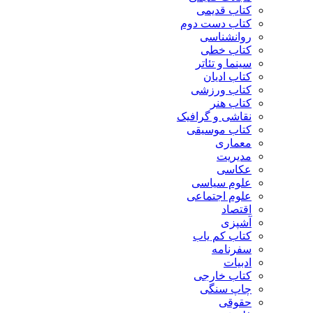
کتاب قدیمی
کتاب دست دوم
روانشناسی
کتاب خطی
سینما و تئاتر
کتاب ادیان
کتاب ورزشی
کتاب هنر
نقاشی و گرافیک
کتاب موسیقی
معماری
مدیریت
عکاسی
علوم سیاسی
علوم اجتماعی
اقتصاد
آشپزی
کتاب کم یاب
سفرنامه
ادبیات
کتاب خارجی
چاپ سنگی
حقوقی