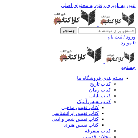
عبور به ناوبری
رفتن به محتوای اصلی
جستجو
ورود / ثبت نام
0
موارد
جستجو
دسته بندی فروشگاه ما
کتاب تاریخ
کتاب رمان
کتاب نایاب
کتاب نفیس آنتیک
کتاب نفیس مذهبی
کتاب نفیس ایرانشناسی
کتاب نفیس شعر و ادبی
کتاب نفیس هنری
کتاب متفرقه
مجلات قدیمی