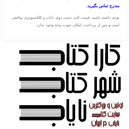
مندرج تماس بگیرید.
توجه داشته باشید: قیمت کتب دست دوم، نایاب و کلکسیونری توافقی
است و پس از پرداخت، امکان عودت وجه وجود ندارد.