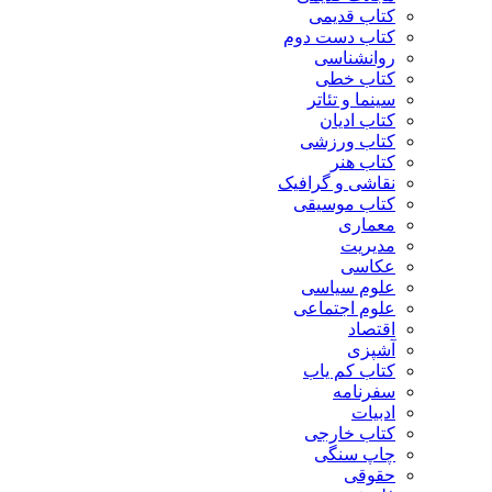
کتاب قدیمی
کتاب دست دوم
روانشناسی
کتاب خطی
سینما و تئاتر
کتاب ادیان
کتاب ورزشی
کتاب هنر
نقاشی و گرافیک
کتاب موسیقی
معماری
مدیریت
عکاسی
علوم سیاسی
علوم اجتماعی
اقتصاد
آشپزی
کتاب کم یاب
سفرنامه
ادبیات
کتاب خارجی
چاپ سنگی
حقوقی