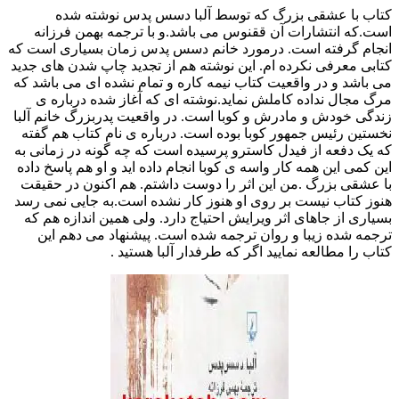
کتاب با عشقی بزرگ که توسط آلبا دسس پدس نوشته شده
است.که انتشارات آن ققنوس می باشد.و با ترجمه بهمن فرزانه
انجام گرفته است. درمورد خانم دسس پدس زمان بسیاری است که
کتابی معرفی نکرده ام. این نوشته هم از تجدید چاپ شدن های جدید
می باشد و در واقعیت کتاب نیمه کاره و تمام نشده ای می باشد که
مرگ مجال نداده کاملش نماید.نوشته ای که آغاز شده درباره ی
زندگی خودش و مادرش و کوبا است. در واقعیت پدربزرگ خانم آلبا
نخستین رئیس جمهور کوبا بوده است. درباره ی نام کتاب هم گفته
که یک دفعه از فیدل کاسترو پرسیده است که چه گونه در زمانی به
این کمی این همه کار واسه ی کوبا انجام داده اید و او هم پاسخ داده
با عشقی بزرگ .من این اثر را دوست داشتم. هم اکنون در حقیقت
هنوز کتاب نیست بر روی او هنوز کار نشده است.به جایی نمی رسد
بسیاری از جاهای اثر ویرایش احتیاج دارد. ولی همین اندازه هم که
ترجمه شده زیبا و روان ترجمه شده است. پیشنهاد می دهم این
کتاب را مطالعه نمایید اگر که طرفدار آلبا هستید .