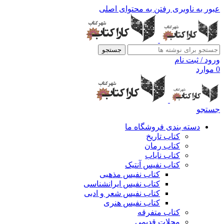
عبور به ناوبری
رفتن به محتوای اصلی
جستجو
ورود / ثبت نام
0
موارد
جستجو
دسته بندی فروشگاه ما
کتاب تاریخ
کتاب رمان
کتاب نایاب
کتاب نفیس آنتیک
کتاب نفیس مذهبی
کتاب نفیس ایرانشناسی
کتاب نفیس شعر و ادبی
کتاب نفیس هنری
کتاب متفرقه
مجلات قدیمی