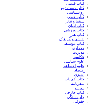
کتاب قدیمی
کتاب دست دوم
روانشناسی
کتاب خطی
سینما و تئاتر
کتاب ادیان
کتاب ورزشی
کتاب هنر
نقاشی و گرافیک
کتاب موسیقی
معماری
مدیریت
عکاسی
علوم سیاسی
علوم اجتماعی
اقتصاد
آشپزی
کتاب کم یاب
سفرنامه
ادبیات
کتاب خارجی
چاپ سنگی
حقوقی