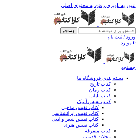
عبور به ناوبری
رفتن به محتوای اصلی
جستجو
ورود / ثبت نام
0
موارد
جستجو
دسته بندی فروشگاه ما
کتاب تاریخ
کتاب رمان
کتاب نایاب
کتاب نفیس آنتیک
کتاب نفیس مذهبی
کتاب نفیس ایرانشناسی
کتاب نفیس شعر و ادبی
کتاب نفیس هنری
کتاب متفرقه
مجلات قدیمی