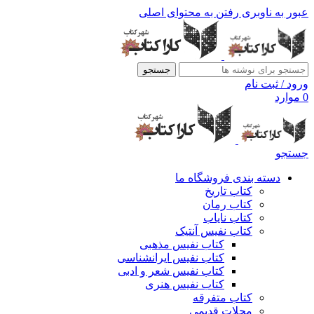
عبور به ناوبری
رفتن به محتوای اصلی
جستجو
ورود / ثبت نام
0
موارد
جستجو
دسته بندی فروشگاه ما
کتاب تاریخ
کتاب رمان
کتاب نایاب
کتاب نفیس آنتیک
کتاب نفیس مذهبی
کتاب نفیس ایرانشناسی
کتاب نفیس شعر و ادبی
کتاب نفیس هنری
کتاب متفرقه
مجلات قدیمی