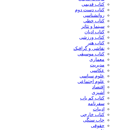
کتاب قدیمی
کتاب دست دوم
روانشناسی
کتاب خطی
سینما و تئاتر
کتاب ادیان
کتاب ورزشی
کتاب هنر
نقاشی و گرافیک
کتاب موسیقی
معماری
مدیریت
عکاسی
علوم سیاسی
علوم اجتماعی
اقتصاد
آشپزی
کتاب کم یاب
سفرنامه
ادبیات
کتاب خارجی
چاپ سنگی
حقوقی