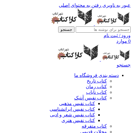
عبور به ناوبری
رفتن به محتوای اصلی
جستجو
ورود / ثبت نام
0
موارد
جستجو
دسته بندی فروشگاه ما
کتاب تاریخ
کتاب رمان
کتاب نایاب
کتاب نفیس آنتیک
کتاب نفیس مذهبی
کتاب نفیس ایرانشناسی
کتاب نفیس شعر و ادبی
کتاب نفیس هنری
کتاب متفرقه
مجلات قدیمی