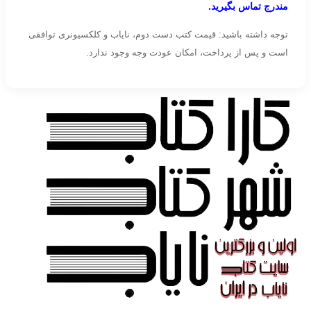
مندرج تماس بگیرید.
توجه داشته باشید: قیمت کتب دست دوم، نایاب و کلکسیونری توافقی
است و پس از پرداخت، امکان عودت وجه وجود ندارد.