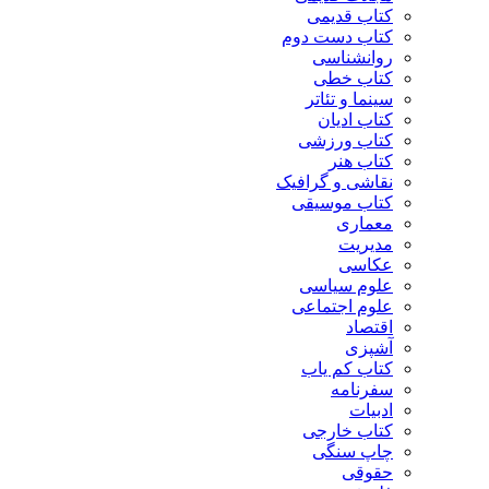
کتاب قدیمی
کتاب دست دوم
روانشناسی
کتاب خطی
سینما و تئاتر
کتاب ادیان
کتاب ورزشی
کتاب هنر
نقاشی و گرافیک
کتاب موسیقی
معماری
مدیریت
عکاسی
علوم سیاسی
علوم اجتماعی
اقتصاد
آشپزی
کتاب کم یاب
سفرنامه
ادبیات
کتاب خارجی
چاپ سنگی
حقوقی