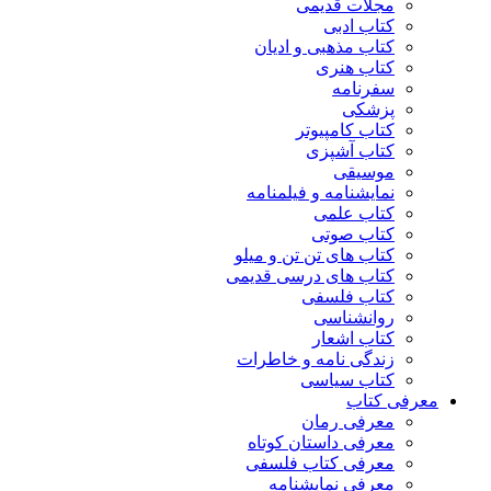
مجلات قدیمی
کتاب ادبی
کتاب مذهبی و ادیان
کتاب هنری
سفرنامه
پزشکی
کتاب کامپیوتر
کتاب آشپزی
موسیقی
نمایشنامه و فیلمنامه
کتاب علمی
کتاب صوتی
کتاب های تن تن و میلو
کتاب های درسی قدیمی
کتاب فلسفی
روانشناسی
کتاب اشعار
زندگی نامه و خاطرات
کتاب سیاسی
معرفی کتاب
معرفی رمان
معرفی داستان کوتاه
معرفی کتاب فلسفی
معرفی نمایشنامه