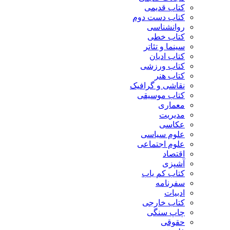
کتاب قدیمی
کتاب دست دوم
روانشناسی
کتاب خطی
سینما و تئاتر
کتاب ادیان
کتاب ورزشی
کتاب هنر
نقاشی و گرافیک
کتاب موسیقی
معماری
مدیریت
عکاسی
علوم سیاسی
علوم اجتماعی
اقتصاد
آشپزی
کتاب کم یاب
سفرنامه
ادبیات
کتاب خارجی
چاپ سنگی
حقوقی