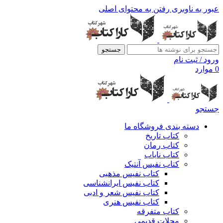
عبور به ناوبری
رفتن به محتوای اصلی
جستجو
ورود / ثبت نام
0
موارد
جستجو
دسته بندی فروشگاه ما
کتاب تاریخ
کتاب رمان
کتاب نایاب
کتاب نفیس آنتیک
کتاب نفیس مذهبی
کتاب نفیس ایرانشناسی
کتاب نفیس شعر و ادبی
کتاب نفیس هنری
کتاب متفرقه
مجلات قدیمی