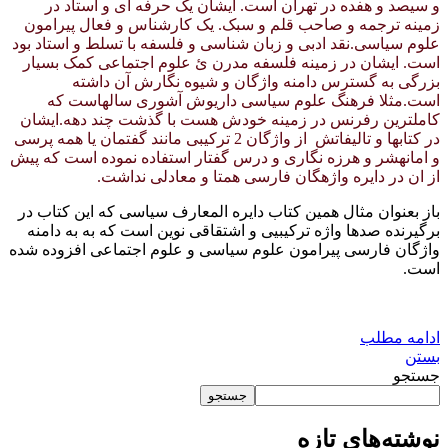
و سیصد و هفده در تهران است. ایشان یک حرفه ای و استاد در
زمینه ترجمه و صاحب قلم و سبک. یک کارشناس و فعال پیرامون
علوم سیاسی.نقد ادبی و زبان شناسی و فلسفه با تسلط و استاد بود
است. ایشان در زمینه فلسفه مدرن ئ علوم اجتماعی کمک بسیار
بزرگی به گسترس دامنه واژگان و شیوه نگارش آن داشته
است.مثلا فرهنگ علوم سیاسی داریوش آشوری سالهاست که
کاملترین رفرنس در زمینه خودش هست با گذشت چند دهه.ایشان
در کتابها و تالیفاتش از واژگان 2 ترکیبی مانند گفتمان یا همه پرسی
و امانهشر و هرزه نگاری و درس گفتار استفاده نموده است که پیش
از ان در دایره واژهگان فارسی همتا و معادلی نداشت.
باز بعنوان مثال همین کتاب دایره المعارف سیاسی که این کتاب در
برگیرنده صدها واژه ترکیبیی و اشتقاقی نوین است که به به دامنه
واژگان فارسی پیرامون علوم سیاسی و علوم اجتماعی افزوده شده
است.
ادامه مطلب
بستن
جستجو
جستجو
نوشته‌های تازه