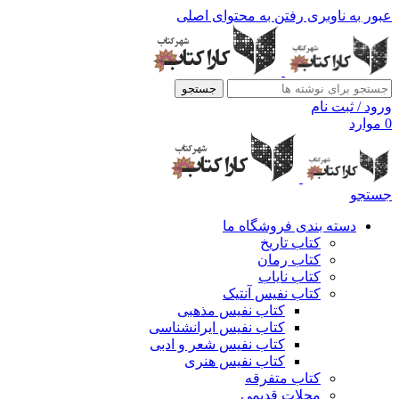
عبور به ناوبری
رفتن به محتوای اصلی
جستجو
ورود / ثبت نام
0
موارد
جستجو
دسته بندی فروشگاه ما
کتاب تاریخ
کتاب رمان
کتاب نایاب
کتاب نفیس آنتیک
کتاب نفیس مذهبی
کتاب نفیس ایرانشناسی
کتاب نفیس شعر و ادبی
کتاب نفیس هنری
کتاب متفرقه
مجلات قدیمی