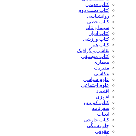
کتاب قدیمی
کتاب دست دوم
روانشناسی
کتاب خطی
سینما و تئاتر
کتاب ادیان
کتاب ورزشی
کتاب هنر
نقاشی و گرافیک
کتاب موسیقی
معماری
مدیریت
عکاسی
علوم سیاسی
علوم اجتماعی
اقتصاد
آشپزی
کتاب کم یاب
سفرنامه
ادبیات
کتاب خارجی
چاپ سنگی
حقوقی