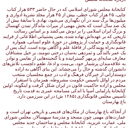
کتابخانهٔ مجلس شورای اسلامی که در حال حاضر ۵۳۳ هزار کتاب
چاپی، ۲۵ هزار کتاب خطی، بیش از ۴۵ هزار مجلد نشریهٔ ادواری و
میلیون‌ها برگ سند در آن نگهداری می‌شود، نهادی با سابقهٔ بیش از
یک صد سال است که بخش مهمی از میراث ماندگار تمدن کهنسال
و بزرگ ایران اسلامی را بر دوش می‌کشد و بر اساس رسالت
تاریخی که بر عهده‌اش نهاده شده، یعنی پشتیبانی اطلاعاتی از فرایند
قانونگذاری و حمایت از پژوهش در حوزهٔ علوم انسانی، همواره
چشم به‌راه پویندگانی از قافلهٔ علم و آگاهی بوده است. اینک پس از
یک عمر بالندگی و ثمردهی به‌سان درختی تنومند، بر خیل مشتاقان
معارف سایه‌ای پرمهر گسترانیده و با گنجینه‌هایی از نفایس و نوادر
به علاقه‌مندان پرشمار خود، بی‌منت و ادعا، طعم دلچسب تلاش‌های
دانشوران گذشته و حال را می‌چشاند. این بنای آگاهی به اراده
دوستدارانی از خبرگان فرهنگ و ادب در جمع مجلسیان منتخب
مردم در اوائل تأسیس حکومت مشروطه، همزمان با استقرار
مجلس و اراده حاکمیت قانون در ایران شکل گرفت و اینگونه، اولین
کتابخانهٔ پارلمانی آسیا با اندکی مسامحه عمری به قدمت تاریخ
تأسیس مجلس قانونگذاری (۱۲۸۵ ش) در این سرزمین دارد.
باغ بهارستان
از آنجاکه باغ بهارستان از مکان‌های قدیمی و تاریخی تهران است و
عمارت‌های مهمی چون مسجد و مدرسهٔ سپهسالار، مجلس شورای
ملی، عمارت عزیزیه، کتابخانهٔ مجلس و ساختمان جدید مجلس
شورای اسلامی در این باغ قرار دارد جا دارد که به‌طور مختصر