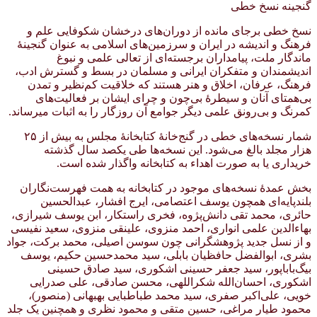
گنجینه نسخ خطی
نسخ خطی برجای مانده از دوران‌های درخشان شکوفایی علم و
فرهنگ و اندیشه در ایران و سرزمین‌های اسلامی به عنوان گنجینهٔ
ماندگار ملت، پیامداران برجسته‌ای از تعالی علمی و نبوغ
اندیشمندان و متفکران ایرانی و مسلمان در بسط و گسترش ادب،
فرهنگ، عرفان، اخلاق و هنر هستند که خلاقیت کم‌نظیر و تمدن
بی‌همتای آنان و سیطرهٔ بی‌چون و چرای ایشان بر فعالیت‌های
کمرنگ و بی‌رونق علمی دیگر جوامع آن روزگار را به اثبات میرساند.
شمار نسخه‌های خطی در گنج‌خانهٔ کتابخانهٔ مجلس به بیش از ۲۵
هزار مجلد بالغ می‌شود. این نسخه‌ها طی یکصد سال گذشته
خریداری یا به صورت اهداء به کتابخانه واگذار شده است.
بخش عمدهٔ نسخه‌های موجود در کتابخانه به همت فهرست‌نگاران
بلندپایه‌ای همچون یوسف اعتصامی، ایرج افشار، عبدالحسین
حائری، محمد تقی دانش‌پژوه، فخری راستکار، ابن یوسف شیرازی،
بهاءالدین علمی انواری، احمد منزوی، علینقی منزوی، سعید نفیسی
و از نسل جدید پژوهشگرانی چون سوسن اصیلی، محمد برکت، جواد
بشری، ابوالفضل حافظیان بابلی، سید محمدحسین حکیم، یوسف
بیگ‌باباپور، سید جعفر حسینی اشکوری، سید صادق حسینی
اشکوری، احسان‌الله شکراللهی، محسن صادقی، علی صدرایی
خویی، علی‌اکبر صفری، سید محمد طباطبایی بهبهانی (منصور)،
محمود طیار مراغی، حسین متقی و محمود نظری و همچنین یک جلد