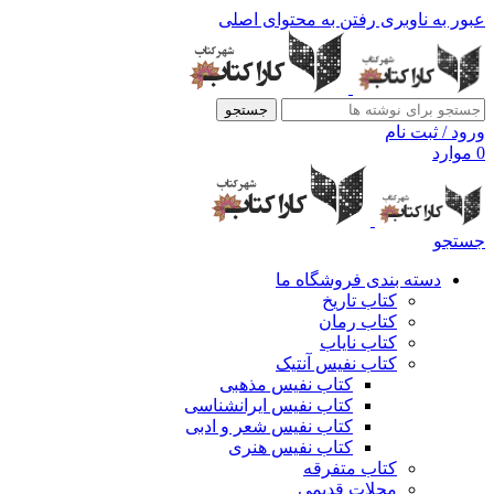
عبور به ناوبری
رفتن به محتوای اصلی
جستجو
ورود / ثبت نام
0
موارد
جستجو
دسته بندی فروشگاه ما
کتاب تاریخ
کتاب رمان
کتاب نایاب
کتاب نفیس آنتیک
کتاب نفیس مذهبی
کتاب نفیس ایرانشناسی
کتاب نفیس شعر و ادبی
کتاب نفیس هنری
کتاب متفرقه
مجلات قدیمی