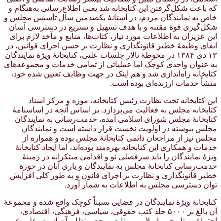
که باعث شکل‌گرفتن این کتابخانه شد یعنی اطلاع‌رسانی به‌هنگام و
خاص به نمایندگان مردم، در آستانهٔ یکصدمین سال تأسیس مجلس و
شکل‌گیری قوهٔ مقننه و با هدف تسهیل و تسریع در دسترسی آسان
این عزیزان به اطلاعات مورد نیاز، کتاب‌ها، منابع و مآخذ لازم برای
ایفای وظیفهٔ خطیر قانونگذاری و نظارت بر حسن اجرای قوانین، در
۱۳ دی ۱۳۸۴ در محوطهٔ تالار جلسات علنی، کتابخانهٔ ویژهٔ نمایندگان
به عنوان واحدی کوچک اما عملیاتی از تمامی خدمات و مجموعه‌های
کتابخانه راه‌اندازی شد و هم اینک در جهت وظایف تعیین شده خود،
منشأ خدمات ارزنده‌ای بوده است.
این کتابخانه تحت نظارت رئیس کتابخانه، موزه و مرکز اسناد
کتابخانه مجلس به فعالیت می‌پردازد. بر اساس آنچه در اساسنامهٔ
کتابخانهٔ مجلس شورای اسلامی آمده، خدمت‌رسانی به نمایندگان
مجلس پیوسته در اولویت نخست قرار داشته است و نمایندگان
مجلس نیز از مراجعان دائمی کتابخانهٔ مجلس بوده و همواره از
خدمات و همکاری این کتابخانه بهره‌مند بوده‌اند، اما ایجاد کتابخانهٔ
ویژهٔ نمایندگان را باید سرفصلی نو و اقدامی مبتکرانه در زمینهٔ
خدمت‌رسانی کتابخانهٔ مجلس به نمایندگان و یاری آنان در حوزهٔ
خطیر قانونگذاری و نظارت بر اجرای قانون و به طور کلی افزایش
توان دسترسی مجلس به اطلاعات به شمار آورد.
کتابخانهٔ ویژهٔ نمایندگان در فضایی نسبتاً کوچک واقع شده و مجموعهٔ
آن بالغ بر ۵۰۰۰ جلد کتب حقوقی، سیاسی، فرهنگی، اقتصادی،
اجتماعی، تاریخی، اسلامی، منابع مرجع و نظایر آن است. علی‌رغم