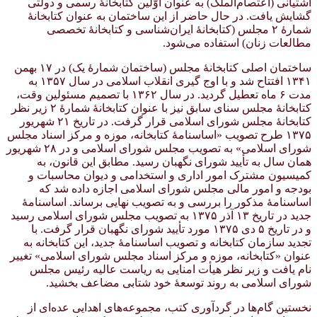
آشتیانی (اعتصام‌الملک) به عنوان اوّلین کتابخانهٔ رسمی و دولتی
گشایش یافت. در حال حاضر از این ساختمان به عنوان کتابخانهٔ
شمارهٔ ۲ مجلس (کتابخانهٔ ایران‌شناسی و کتابخانهٔ تخصصی
مطالعات زنان) استفاده می‌شود.
ساختمان اصلی کتابخانهٔ مجلس (ساختمان شمارهٔ یک) در ۱۷ بهمن
۱۳۴۱ افتتاح شد و با اوج گیری انقلاب اسلامی در سال ۱۳۵۷ به
مدت ۶ ماه تعطیل گردید. در سال ۱۳۶۲ با تصمیم مسئولین وقت،
کتابخانهٔ مجلس سنای سابق نیز با عنوان کتابخانهٔ شمارهٔ ۲ زیر نظر
کتابخانهٔ مجلس شورای اسلامی قرار گرفت. در تاریخ ۲۱ شهریور
۱۳۷۵ طرح تصویب «اساسنامهٔ کتابخانه، موزه و مرکز اسناد مجلس
شورای اسلامی» به تصویب مجلس شورای اسلامی و در ۲۸ شهریور
همان سال به تأیید شورای نگهبان رسید. مطابق این قانون، به
کمیسیون مشترک امور اداری و استخدامی و دیوان محاسبات و
بودجه و امور مالی مجلس شورای اسلامی اجازه داده شد که
اساسنامهٔ مذکور را بررسی و به تصویب نهایی برساند. اساسنامهٔ
جدید در تاریخ ۱۳ آذر ۱۳۷۵ به تصویب مجلس شورای اسلامی رسید
و در تاریخ ۵ دی ۱۳۷۵ مورد تأیید شورای نگهبان قرار گرفت. با
تجدید سازمان کتابخانه و تصویب اساسنامهٔ جدید، این کتابخانه به
عنوان «کتابخانه، موزه و مرکز اسناد مجلس شورای اسلامی» تغییر
نام یافت و زیر نظر هیأت امنایی به ریاست عالیه رئیس مجلس
شورای اسلامی به روند توسعهٔ خود شتابی مضاعف بخشید.
نخستین گام‌ها در گردآوری کتب، مجموعه‌های اهدایی عده‌ای از