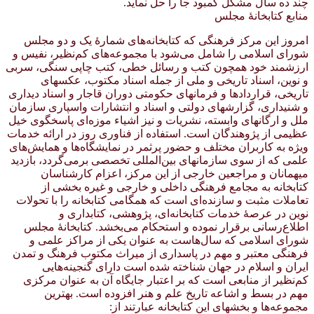
چند ده سال مشکل کمبود جا را حل نماید.
منابع کتابخانهٔ مجلس
امروز این مرکز فرهنگی که کتابخانه‌های شمارهٔ یک و دو مجلس
شورای اسلامی را شامل می‌شود با مجموعه‌های کم‌نظیر، نفیس و
ارزشمند خود همچون کتب و رسائل خطی، کتب چاپی سنگی، سربی
و نوین، اسناد تاریخی و ملی از جمله اسناد مکتوب، عکسهای
تاریخی، قراردادها و فرمانهای حکومتی دوران قاجار و اسناد دیداری
و شنیداری، گزارشهای دولتی و اسناد و انتشارات واسپاری سازمان
ملل و ارگانهای وابسته، نشریات و نیز اشیاء موزه‌ای پاسخگوی خیل
عظیمی از پژوهندگان است. استفاده از فناوری روز در ارائه خدمات
ویژه به کاربران مختلف و حضور پرثمر در نمایشگاه‌ها و همایش‌های
علمی که از سوی سازمانهای بین‌المللی تخصصی برمی‌گردد، بازدید
میهمانان و مراجعین خارجی از این مرکز، اعزام کارشناسان
کتابخانه به مجامع فرهنگی داخلی و خارجی و غیره بخشی از
تعاملات مثبت و سازنده‌ای است که همگامی کتابخانه را با تحولات
نوین در عرصهٔ خدمات کتابخانه‌ای، پژوهشی، کتابداری و
اطلاع‌رسانی برقرار نموده و استحکام می‌بخشد. کتابخانهٔ مجلس
شورای اسلامی که سال‌هاست به عنوان یکی از مراکز علمی و
فرهنگی معتبر و مهم در پاسداری از میراث مکتوب فرهنگ و تمدن
ایران و اسلام در جهان شناخته شده است دارای گنجینه‌هایی
کم‌نظیر از منابعی است که بر اعتبار جایگاه آن به عنوان مرکزی
مهم در بسط و اشاعه تاریخ علم و هنر افزوده است. بهترین
مجموعه‌ها و بخشهای این کتابخانه عبارتند از: