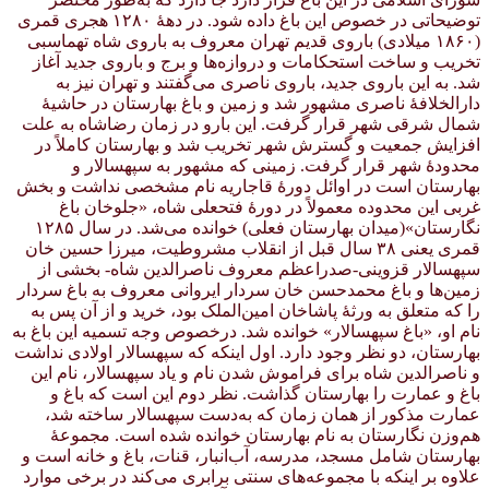
توضیحاتی در خصوص این باغ داده شود. در دههٔ ۱۲۸۰ هجری قمری
(۱۸۶۰ میلادی) باروی قدیم تهران معروف به باروی شاه تهماسبی
تخریب و ساخت استحکامات و دروازه‌ها و برج و باروی جدید آغاز
شد. به این باروی جدید، باروی ناصری می‌گفتند و تهران نیز به
دارالخلافهٔ ناصری مشهور شد و زمین و باغ بهارستان در حاشیهٔ
شمال شرقی شهر قرار گرفت. این بارو در زمان رضاشاه به علت
افزایش جمعیت و گسترش شهر تخریب شد و بهارستان کاملاً در
محدودهٔ شهر قرار گرفت. زمینی که مشهور به سپهسالار و
بهارستان است در اوائل دورهٔ قاجاریه نام مشخصی نداشت و بخش
غربی این محدوده معمولاً در دورهٔ فتحعلی شاه، «جلوخان باغ
نگارستان»(میدان بهارستان فعلی) خوانده می‌شد. در سال ۱۲۸۵
قمری یعنی ۳۸ سال قبل از انقلاب مشروطیت، میرزا حسین خان
سپهسالار قزوینی-صدراعظم معروف ناصرالدین شاه- بخشی از
زمین‌ها و باغ محمدحسن خان سردار ایروانی معروف به باغ سردار
را که متعلق به ورثهٔ پاشاخان امین‌الملک بود، خرید و از آن پس به
نام او، «باغ سپهسالار» خوانده شد. درخصوص وجه تسمیه این باغ به
بهارستان، دو نظر وجود دارد. اول اینکه که سپهسالار اولادی نداشت
و ناصرالدین شاه برای فراموش شدن نام و یاد سپهسالار، نام این
باغ و عمارت را بهارستان گذاشت. نظر دوم این است که باغ و
عمارت مذکور از همان زمان که به‌دست سپهسالار ساخته شد،
هم‌وزن نگارستان به نام بهارستان خوانده شده است. مجموعهٔ
بهارستان شامل مسجد، مدرسه، آب‌انبار، قنات، باغ و خانه است و
علاوه بر اینکه با مجموعه‌های سنتی برابری می‌کند در برخی موارد