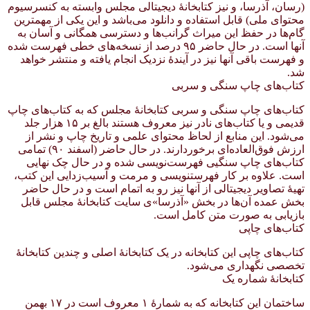
(رسان، آذرسا، و نیز کتابخانهٔ دیجیتالی مجلس وابسته به کنسرسیوم
محتوای ملی) قابل استفاده و دانلود می‌باشد و این یکی از مهمترین
گام‌ها در حفظ این میراث گرانب‌ها و دسترسی همگانی و آسان به
آنها است. در حال حاضر ۹۵ درصد از نسخه‌های خطی فهرست شده
و فهرست باقی آنها نیز در آیندهٔ نزدیک انجام یافته و منتشر خواهد
شد.
کتاب‌های چاپ سنگی و سربی
کتاب‌های چاپ سنگی و سربی کتابخانهٔ مجلس که به کتاب‌های چاپ
قدیمی و یا کتاب‌های نادر نیز معروف هستند بالغ بر ۱۵ هزار جلد
می‌شود. این منابع از لحاظ محتوای علمی و تاریخ چاپ و نشر از
ارزش فوق‌العاده‌ای برخوردارند. در حال حاضر (اسفند ۹۰) تمامی
کتاب‌های چاپ سنگیی فهرست‌نویسی شده و در حال چک نهایی
است. علاوه بر کار فهرستنویسی و مرمت و آسیب‌زدایی این کتب،
تهیهٔ تصاویر دیجیتالی از آنها نیز رو به اتمام است و در حال حاضر
بخش عمده آن‌ها در بخش «آذرسا»ی سایت کتابخانهٔ مجلس قابل
بازیابی به صورت متن کامل است.
کتاب‌های چاپی
کتاب‌های چاپی این کتابخانه در یک کتابخانهٔ اصلی و چندین کتابخانهٔ
تخصصی نگهداری می‌شود.
کتابخانهٔ شماره یک
ساختمان این کتابخانه که به شمارهٔ ۱ معروف است در ۱۷ بهمن