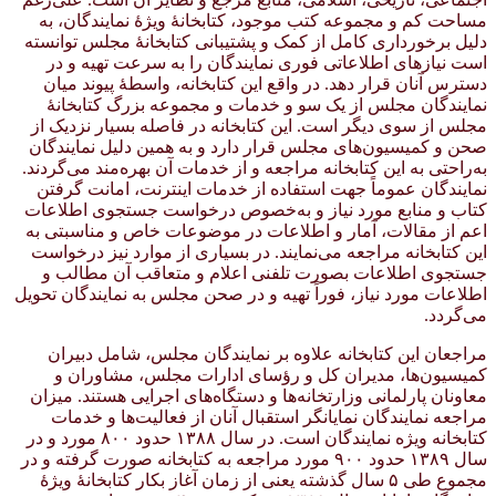
مساحت کم و مجموعه کتب موجود، کتابخانهٔ ویژهٔ نمایندگان، به
دلیل برخورداری کامل از کمک و پشتیبانی کتابخانهٔ مجلس توانسته
است نیازهای اطلاعاتی فوری نمایندگان را به سرعت تهیه و در
دسترس آنان قرار دهد. در واقع این کتابخانه، واسطهٔ پیوند میان
نمایندگان مجلس از یک سو و خدمات و مجموعه بزرگ کتابخانهٔ
مجلس از سوی دیگر است. این کتابخانه در فاصله بسیار نزدیک از
صحن و کمیسیون‌های مجلس قرار دارد و به همین دلیل نمایندگان
به‌راحتی به این کتابخانه مراجعه و از خدمات آن بهره‌مند می‌گردند.
نمایندگان عموماً جهت استفاده از خدمات اینترنت، امانت گرفتن
کتاب و منابع مورد نیاز و به‌خصوص درخواست جستجوی اطلاعات
اعم از مقالات، آمار و اطلاعات در موضوعات خاص و مناسبتی به
این کتابخانه مراجعه می‌نمایند. در بسیاری از موارد نیز درخواست
جستجوی اطلاعات بصورت تلفنی اعلام و متعاقب آن مطالب و
اطلاعات مورد نیاز، فوراً تهیه و در صحن مجلس به نمایندگان تحویل
می‌گردد.
مراجعان این کتابخانه علاوه بر نمایندگان مجلس، شامل دبیران
کمیسیون‌ها، مدیران کل و رؤسای ادارات مجلس، مشاوران و
معاونان پارلمانی وزارتخانه‌ها و دستگاه‌های اجرایی هستند. میزان
مراجعه نمایندگان نمایانگر استقبال آنان از فعالیت‌ها و خدمات
کتابخانه ویژه نمایندگان است. در سال ۱۳۸۸ حدود ۸۰۰ مورد و در
سال ۱۳۸۹ حدود ۹۰۰ مورد مراجعه به کتابخانه صورت گرفته و در
مجموع طی ۵ سال گذشته یعنی از زمان آغاز بکار کتابخانهٔ ویژهٔ