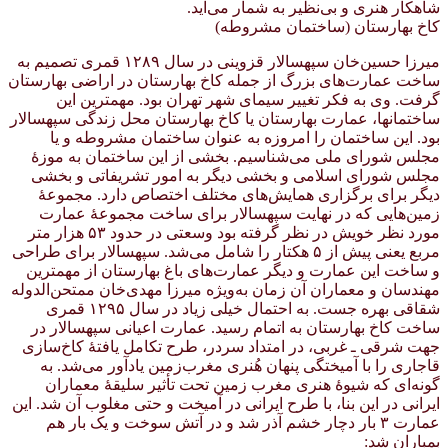
شاهکار هنری و بی‌نظیر به شمار می‌آید.
کاخ بهارستان (ساختمان مشروطه)
میرزا حسین‌خان سپهسالار قزوینی در سال ۱۲۸۹ قمری تصمیم به
ساخت عمارت‌های بزرگ از جمله کاخ بهارستان در اراضی بهارستان
گرفت. وی به فکر تغییر سیمای شهر تهران بود. مهمترین این
ساختمانها، عمارت بهارستان یا کاخ بهارستان محل زندگی سپهسالار
بود. این ساختمان را امروزه به عنوان ساختمان مشروطه و یا
مجلس شورای ملی می‌شناسیم. بخشی از این ساختمان به موزهٔ
مجلس شورای اسلامی و بخشی دیگر به امور تشریفاتی و بخشی
دیگر برای برگزاری همایش‌های مختلف اختصاص دارد. مجموعهٔ
زمین‌هایی که در نهایت سپهسالار برای ساخت مجموعهٔ عمارت
مورد نظر خویش در نظر گرفته بود وسعتی در حدود ۵۳ هزار متر
مربع یعنی پیش از ۵ هکتار را شامل می‌شد. سپهسالار برای طراحی
و ساخت این عمارت و دیگر عمارت‌های باغ بهارستان از مهمترین
مهندسان و معماران آن زمان به‌ویژه میرزا مهدی‌خان ممتحن‌الدوله
شقاقی بهره جست. به احتمال خیلی زیاد در سال ۱۲۹۵ قمری
ساخت کاخ بهارستان به اتمام رسید. عمارت اعیانی سپهسالار در
جهت شرقی ـ غربی، در امتداد سردر، طرح تکامل یافتهٔ کاخ‌سازی
قاجاری را با آمیختگی پنهان هُنری مغرب‌زمین یادآور می‌شد. به
گونه‌ای که شیوهٔ هنری مغرب زمین تحت تأثیر سلیقهٔ معماران
ایرانی در این بنا، با طرح ایرانی در آمیخت و حتی مغلوب آن شد. این
عمارت ۳ بار دچار خشم آذر شد و در آتش سوخت و یک بار هم
بمباران شد: