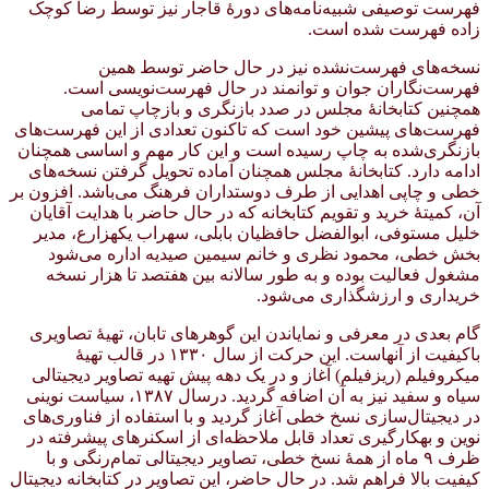
فهرست توصیفی شبیه‌نامه‌های دورهٔ قاجار نیز توسط رضا کوچک
زاده فهرست شده است.
نسخه‌های فهرست‌نشده نیز در حال حاضر توسط همین
فهرست‌نگاران جوان و توانمند در حال فهرست‌نویسی است.
همچنین کتابخانهٔ مجلس در صدد بازنگری و بازچاپ تمامی
فهرست‌های پیشین خود است که تاکنون تعدادی از این فهرست‌های
بازنگری‌شده به چاپ رسیده است و این کار مهم و اساسی همچنان
ادامه دارد. کتابخانهٔ مجلس همچنان آماده تحویل گرفتن نسخه‌های
خطی و چاپی اهدایی از طرف دوستداران فرهنگ می‌باشد. افزون بر
آن، کمیتهٔ خرید و تقویم کتابخانه که در حال حاضر با هدایت آقایان
خلیل مستوفی، ابوالفضل حافظیان بابلی، سهراب یکهزارع، مدیر
بخش خطی، محمود نظری و خانم سیمین صیدیه اداره می‌شود
مشغول فعالیت بوده و به طور سالانه بین هفتصد تا هزار نسخه
خریداری و ارزشگذاری می‌شود.
گام بعدی در معرفی و نمایاندن این گوهرهای تابان، تهیهٔ تصاویری
باکیفیت از آنهاست. این حرکت از سال ۱۳۳۰ در قالب تهیهٔ
میکروفیلم (ریزفیلم) آغاز و در یک دهه پیش تهیه تصاویر دیجیتالی
سیاه و سفید نیز به آن اضافه گردید. درسال ۱۳۸۷، سیاست نوینی
در دیجیتال‌سازی نسخ خطی آغاز گردید و با استفاده از فناوری‌های
نوین و بهکارگیری تعداد قابل ملاحظه‌ای از اسکنرهای پیشرفته در
ظرف ۹ ماه از همهٔ نسخ خطی، تصاویر دیجیتالی تمام‌رنگی و با
کیفیت بالا فراهم شد. در حال حاضر، این تصاویر در کتابخانه دیجیتال