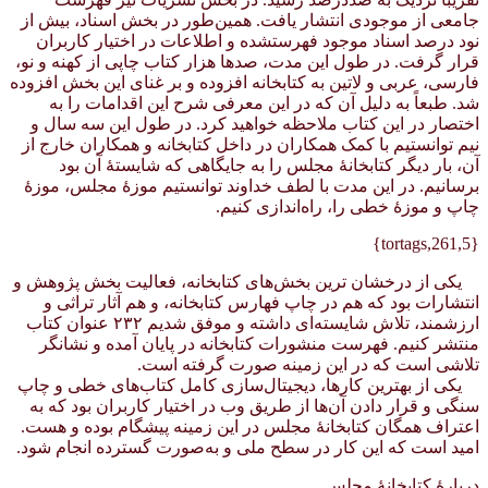
جامعی از موجودی انتشار یافت. همین‌طور در بخش اسناد، بیش از
نود درصد اسناد موجود فهرستشده و اطلاعات در اختیار کاربران
قرار گرفت. در طول این مدت، صدها هزار کتاب چاپی از کهنه و نو،
فارسی، عربی و لاتین به کتابخانه افزوده و بر غنای این بخش افزوده
شد. طبعاً به دلیل آن که در این معرفی شرح این اقدامات را به
اختصار در این کتاب ملاحظه خواهید کرد. در طول این سه سال و
نیم توانستیم با کمک همکاران در داخل کتابخانه و همکاران خارج از
آن، بار دیگر کتابخانهٔ مجلس را به جایگاهی که شایستهٔ آن بود
برسانیم. در این مدت با لطف خداوند توانستیم موزهٔ مجلس، موزهٔ
چاپ و موزهٔ خطی را، راه‌اندازی کنیم.
{tortags,261,5}
یکی از درخشان ترین بخش‌های کتابخانه، فعالیت بخش پژوهش و
انتشارات بود که هم در چاپ فهارس کتابخانه، و هم آثار تراثی و
ارزشمند، تلاش شایسته‌ای داشته و موفق شدیم ۲۳۲ عنوان کتاب
منتشر کنیم. فهرست منشورات کتابخانه در پایان آمده و نشانگر
تلاشی است که در این زمینه صورت گرفته است.
یکی از بهترین کارها، دیجیتال‌سازی کامل کتاب‌های خطی و چاپ
سنگی و قرار دادن آن‌ها از طریق وب در اختیار کاربران بود که به
اعتراف همگان کتابخانهٔ مجلس در این زمینه پیشگام بوده و هست.
امید است که این کار در سطح ملی و به‌صورت گسترده انجام شود.
دربارهٔ کتابخانهٔ مجلس