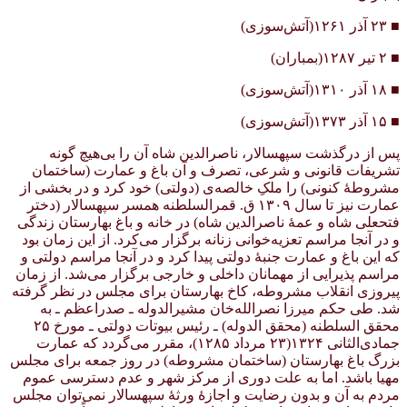
■ ۲۳ آذر ۱۲۶۱(آتش‌سوزی)
■ ۲ تیر ۱۲۸۷(بمباران)
■ ۱۸ آذر ۱۳۱۰(آتش‌سوزی)
■ ۱۵ آذر ۱۳۷۳(آتش‌سوزی)
پس از درگذشت سپهسالار، ناصرالدین شاه آن را بی‌هیچ گونه
تشریفات قانونی و شرعی، تصرف و آن باغ و عمارت (ساختمان
مشروطهٔ کنونی) را ملکِ خالصه‌ی (دولتی) خود کرد و در بخشی از
عمارت نیز تا سال ۱۳۰۹ ق. قمرالسلطنه همسر سپهسالار (دختر
فتحعلی شاه و عمهٔ ناصرالدین شاه) در خانه و باغ بهارستان زندگی
و در آنجا مراسم تعزیه‌خوانی زنانه بر‌گزار می‌کرد. از این زمان بود
که این باغ و عمارت جنبهٔ دولتی پیدا کرد و در آنجا مراسم دولتی و
مراسم پذیرایی از مهمانان داخلی و خارجی بر‌گزار می‌شد. از زمان
پیروزی انقلاب مشروطه، کاخ بهارستان برای مجلس در نظر گرفته
شد. طی حکم میرزا نصرالله‌خان مشیرالدوله ـ صدراعظم ـ به
محقق السلطنه (محقق الدوله) ـ رئیس بیوتات دولتی ـ مورخ ۲۵
جمادی‌الثانی ۱۳۲۴(۲۳ مرداد ۱۲۸۵)، مقرر می‌گردد که عمارت
بزرگ باغ بهارستان (ساختمان مشروطه) در روز جمعه برای مجلس
مهیا باشد. اما به علت دوری از مرکز شهر و عدم دسترسی عموم
مردم به آن و بدون رضایت و اجازهٔ ورثهٔ سپهسالار نمی‌توان مجلس