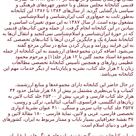
قدیمی کتابخانهٔ مجلس منتقل و با حضور چهره‌های فرهنگی و
سیاسی بازگشایی گردید. از سال‌های ۱۳۸۴ تا ۱۳۸۶ این کتابخانه
به‌طور ثابت به جمع‌آوری کتب ایران‌شناسی و اسلام‌شناسی
مشغول بوده است. از سال ۱۳۸۷ به این سوی تغییرات اساسی و
بنیادین در این کتابخانه انجام گرفت. از جمله وجین کتاب‌های قدیمی
که در حوزهٔ ایران‌شناسی و اسلام‌شناسی نمی‌گنجید و انتقال آن‌ها به
کتابخانهٔ شمارهٔ یک و جایگزین کردن آن‌ها با کتاب‌های تخصصی که
به این فرایند روزآمد و پربار کردن منابع در سالن مرجع گفته
می‌شود. اضافه کردن مجموعه‌های ارزشمند به این کتابخانه از جمله
مجموعهٔ استاد محمد گلبن با ۱۲ هزار جلد[۱] و مرحوم محمود
عظیمی زوارهای و همچنین تأسیس کتابخانهٔ تخصصی مطالعات
زنان با ۲ هزار جلد کتاب، نشریه و پایان‌نامه از دیگر خدمات مهم این
کتابخانه می‌باشد.
در حال حاضر این کتابخانه دارای مجموعه‌ها و منابع ارزشمند،
کمیاب و یا بی‌نظیری مشتمل بر بیش از ۶۸ هزار شامل حدود ۴۴
هزار جلد کتاب فارسی و عربی، بیش از ۲۵۳۰۰ جلد کتاب لاتین به
زبان‌های انگلیسی، فرانسوی، آلمانی، ایتالیایی، ترکی و روسی،
۳۵۲۷ جلد کتاب چاپ سربی و سنگی، ۴۱۰ عنوان نشریهٔ ادواری
تخصصی فارسی، عربی و لاتین، نمایهٔ فارسی ۱۸۰۰ مقالهٔ لاتین و
۳۷ نقشهٔ جغرافیایی بسیار نایاب و ممتاز مربوط به ایران، کشورهای
شرقی و دنیای اسلام است.
در این کتابخانه بهترین گنجینهٔ سفرنامه‌های فرنگی‌ها دربارهٔ ایران