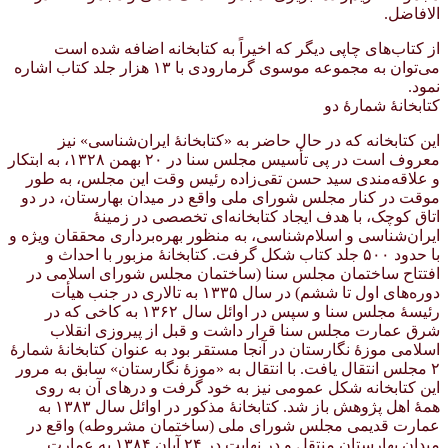
الافاضل.
از کتاب‌های چاپی دیگر که اخیراً به کتابخانه اضافه شده است
می‌توان به مجموعه موسوی گرمارودی با ۱۳ هزار جلد کتاب اشاره
نمود.
کتابخانهٔ شمارهٔ دو
این کتابخانه که در حال حاضر به «کتابخانهٔ ایران‌شناسی» نیز
معروف است در پی تأسیس مجلس سنا در ۲۰ بهمن ۱۳۲۸، به ابتکار
و علاقه‌مندی سید حسن تقی‌زاده رئیس وقت این مجلس، به طور
موقت در کنار مجلس شورای ملی واقع در میدان بهارستان، در دو
اتاق کوچک، با هدف ایجاد کتابخانه‌ای تخصصی در زمینهٔ
ایران‌شناسی و اسلام‌شناسی، به منظور بهره‌برداری محققان ویژه و
با حدود ۵۰۰ جلد کتاب شکل گرفت. کتابخانهٔ مزبور با احداث و
افتتاح ساختمان مجلس سنا (ساختمان مجلس شورای اسلامی در
دوره‌های اول تا ششم) در سال ۱۳۳۵ به تالاری در جنب هیأت
رئیسهٔ مجلس سنا و سپس در اوائل سال ۱۳۶۲ به کاخی که در
شرق عمارت مجلس سنا قرار داشت و قبل از پیروزی انقلاب
اسلامی موزهٔ نگارستان در آنجا مستقر بود به عنوان کتابخانهٔ شمارهٔ
۲ مجلس انتقال یافت. با انتقال به «موزهٔ نگارستان» سابق به مرور
این کتابخانه شکل عمومی نیز به خود گرفت و درهای آن به روی
همهٔ اهل پژوهش باز شد. کتابخانهٔ مذکور در اوائل سال ۱۳۸۳ به
عمارت قدیمی مجلس شورای ملی (ساختمان مشروطه) واقع در
میدان بهارستان منتقل و در نهایت در ۲۴ آبان ۱۳۸۴ به عمارت