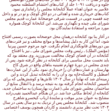
جلوه و دریافت ۱۰۹۱ جلد از کتاب‌های احتشام السلطنه محمود
علامیر به عنوان اهداء عملاً کتابخانهٔ مجلس را راه‌اندازی نمود.
کتاب‌های خریداری شده و اهدائی در دو اتاق کوچک و تو در تو و داخل
چند قفسه چوبی در قسمت شرقی حوضخانهٔ عمارت قدیم مجلس
شورای ملی چیده و نگهداری می‌شد. این کتابخانهٔ کوچک همواره
مورد مراجعه و استفادهٔ نمایندگان بود.
در آغاز بنا بود کتابخانه درهمان محل حوضخانه بصورت رسمی افتتاح
شود، اما این کار به دلیل پیشآمدها و موانع مختلف و نیز فترت‌های
بین دوره‌های قانونگذاری انجام نگرفت. خود مرحوم حسین پیرنیا
(مؤتمن الملک) ـ رئیس وقت مجلس شورای ملی ـ نیز با افتتاح
کتابخانه در آن فضای کوچک مخالفت می‌ورزید. وی معتقد بود که
باید نخست محل مناسبی برای کتابخانه در نظر گرفته شود. پس از
چندی مجلس در دورهٔ چهارم تقنینیه بناهای واقع در شرق کاخ
بهارستان و عمارت‌های آن را خریداری نمود. یکی از این عمارت‌ها
اصطبل و کالسکه‌خانه بود و آن را به کتابخانه تبدیل کردند و این
زمینه‌ای شد که نهایتاً در سال ۱۳۰۲ تلاش‌ها و کوشش‌هایی که برای
تأسیس کتابخانه انجام گرفته بود به نتیجه برسد و با انتقال منابع از
ساختمان مجلس شورای ملی (عمارت بهارستان) به ساختمان جدید،
کتابخانه از لحاظ مکانی جدا شد. در آن هنگام عبدالحمید نقیب‌زاده
مشایخ به عنوان مدیر موقت و نمایندهٔ ارباب کیخسرو شاهرخ
منصوب شد.. کتابخانهٔ مجلس پس از نزدیک به دو سال یعنی در سال
۱۳۰۴ تحت نظر مدیری دانشمند و کاردان همچون یوسف اعتصامی