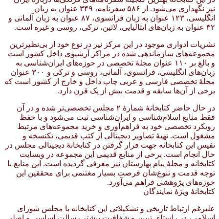
نیز نگهداری می‌شود. از ۵۸۶ سفرنامه، ۳۴۹ عنوان به زبان
انگلیسی، ۱۲۳ عنوان به زبان فرانسوی، ۸۷ عنوان به زبان آلمانی و
۳۲ عنوان به زبان‌های ایتالیایی، لاتین، ترکی، روسی و غیره است.
نشریات ادواری موجود در این مرکز نیز در نوع خود از بی‌نظیرترین
مجموعه‌های سازماندهی شده در مراکز آرشیوی داخل کشور است
و بالغ بر ۱۱۰ عنوان مجلهٔ تخصصی در حوزه‌های ایران‌شناسی به
زبان‌های انگلیسی، فرانسوی، آلمانی، روسی و ترکی و ۳۰۰ عنوان
مجلهٔ تخصصی فارسی و عربی چاپ داخل و خارج از کشور است که
برخی از آن‌ها سابقه و قدمت بیش از یک قرن دارد.
در حال حاضر کتابخانهٔ شمارهٔ ۲ مجلس تخصصی‌تر شده و در آن
فقط منابع اسلام‌شناسی و ایران‌شناسی ثبت می‌شود و با حفظ
رویکرد تخصصی خود به فراهم‌آوری و خرید مجموعه‌های مرتبط
مشغول است. تهیهٔ تصاویر دیجیتالی از کتب قدیمی، تکنسخه و
نفیس این کتابخانه جهت قرار گرفتن در کتابخانهٔ دیجیتالی مجلس در
حال انجام است. برخی از منابع قدیمی این مجموعه در وبسایت
کتابخانه و مجلهٔ پیام بهارستان نیز معرفی گردیده است. این منابع با
توجه قدمت و تنوع‌شان فرصت بسیار مغتنمی برای محققین این
حوزه‌های پژوهشی فراهم می‌آورد.
کتابخانهٔ ویژهٔ نمایندگان
علیرغم ارتباط تاریخی و تشکیلاتی این کتابخانه با مجلس شورای
اسلامی، در راستای تبیین و شفافیت بیشتر رسالت اساسی و اصلی