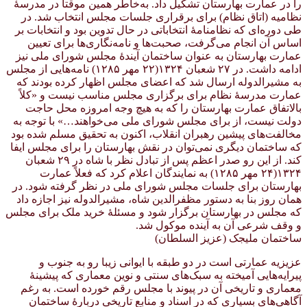
را در عمارت بهارستان تشکیل داد. به‌خاطر همین موقتاً در مدرسهٔ
نظامیه (اتاق نظام) برای برقراری جلسات مجلس انتخاب شد. در
طی دوره‌ای که نظامنامهٔ انتخاباتی در حال تدوین بود و انتخابات بر
اساس آن انجام می‌گرفت، صحبت‌ها و نامه‌نگاری‌ها برای تعیین
عمارت بهارستان به عنوان ساختمان آیندهٔ مجلس شورای ملی نیز
ادامه داشت. در ۲۷ شعبان ۱۳۲۴(۲۲ مهر ۱۲۸۵) نامه‌هایی از مجلس
به مشیرالدوله ارسال شد که اعضای مجلس اظهار کرده بودند که
عمارت مدرسهٔ نظام برای برگزاری مجلس مناسب نیست و «کلاً
بالاتفاق عمارت بهارستان را که به هیچ وجه امروزه محل حاجت
دولت نیست، از برای مجلس شورای ملی می‌خواهند…» با توجه به
مخالفت‌های پیشین رهبران انقلاب، اکنون به تحقیق مسلم شده بود
که ساختمان دیگری نمی‌توان در نقش بهارستان را برای مجلس ایفا
کند. از این رو صدر اعظم پس از تبادل نظر با شاه در ۲۹ شعبان
۱۳۲۴(۲۴ مهر ۱۲۸۵) به نمایندگان اعلام کرد که فعلاً عمارت
بهارستان برای جلسات مجلس شورای ملی در نظر گرفته شود. در
همان روز بنا به دستور مظفرالدین شاه، مشیرالدوله نیز اجازه داد
که مجلس در بهارستان بر‌گزار شود و مسئلهٔ خرید ملک برای مجلس
و وقف شرعی آن به آینده موکول شد.
ساختمان ملیجک (عزیز السلطان)
عزیزیه عمارتی است در دو طبقه با ایوانی زیبا رو به جنوب و
پیرایه‌هایی آمیخته به سبک‌های سنتی و نوین معماری که پیشینهٔ
معماری و تاریخی آن در پیوند با مجلس رقم خورده است. به رغم
آگاهی‌های بسیاری که در اسناد و منابع تاریخی دربارهٔ ساختمان