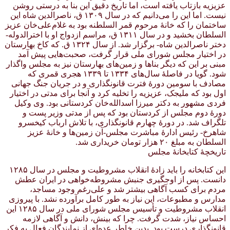
عزیزیه بازتاب یافته است، اما تاریخ دقیق این بنا به درستی روشن
نیست. اما این را می‌دانیم که در سال ۱۳۰۹ ق، ناصرالدین شاه این
ساختمان را که خانهٔ مرحوم قمر السلطنه بود به غلام‌علی‌خان عزیز
السلطان بخشید و در سال ۱۳۱۱ ق، مراسم ازدواج او با اخترالدوله-
دختر ناصرالدین شاه- بر‌گزار شد. از سال ۱۳۲۴ ق. که کاخ بهارستان
در اختیار مجلس شورای ملی قرار گرفت، صحبت‌هایی پیش آمد
مبنی بر این که دیگر بناها و زمین‌های بهارستان نیز به مجلس واگذار
شود. گویا در فاصلهٔ سال‌های ۱۳۳۴ تا ۱۳۳۹ هجری قمری که
مصادف با سومین دورهٔ فترت قانونگذاری و در جریان جنگ جهانی
اول بود که ملیجک، عزیزیه را تخلیه کرد و آنجا برای مدتی در اختیار
فردی مشهور به دکتر میرزا اسدالله‌خان کردستانی بود. وی وکیل
دورهٔ دوم مجلس از کردستان بود که پس از مدتی وزیر پست و
تلگراف شد. در دورهٔ چهارم قانونگذاری، با تلاش ارباب کیخسرو
شاهرخ- رئیس ادارهٔ مباشرت مجلس-آن زمین‌ها و خانهٔ عزیز
السلطان به مبلغ ۲۰ هزار تومان خریداری شد.
تاریخچهٔ کتابخانهٔ مجلس
این کتابخانه را باید زادهٔ انقلاب مشروطیت و مجلس در سال ۱۲۸۵
دانست. پس از اوجگیری جنبش مشروطه‌خواهی در ایران عطش
مردم برای کسب آگاهی بیشتر شد و علی‌رغم وجود مساجد،
مدارس و مطبوعات، این نیاز به طور کامل برآورده نشد. با پیروزی
انقلاب مشروطیت و تأسیس مجلس شورای ملی در سال ۱۲۸۵ این
احساس نیاز، شدت گرفت. چرا که بینش، دانش و آگاهی لازمه
قانونگذاری درست بود. بدین خاطر عده‌ای از نمایندگان فعال به فکر