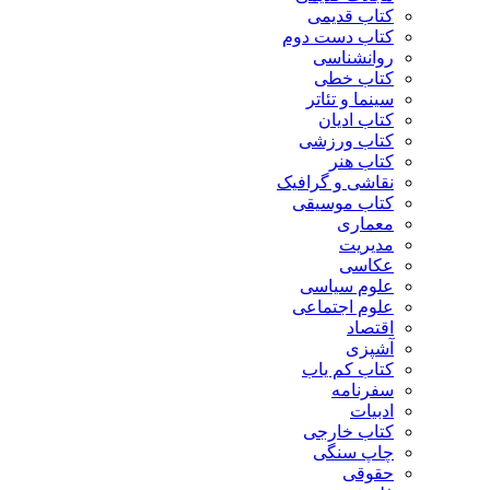
کتاب قدیمی
کتاب دست دوم
روانشناسی
کتاب خطی
سینما و تئاتر
کتاب ادیان
کتاب ورزشی
کتاب هنر
نقاشی و گرافیک
کتاب موسیقی
معماری
مدیریت
عکاسی
علوم سیاسی
علوم اجتماعی
اقتصاد
آشپزی
کتاب کم یاب
سفرنامه
ادبیات
کتاب خارجی
چاپ سنگی
حقوقی