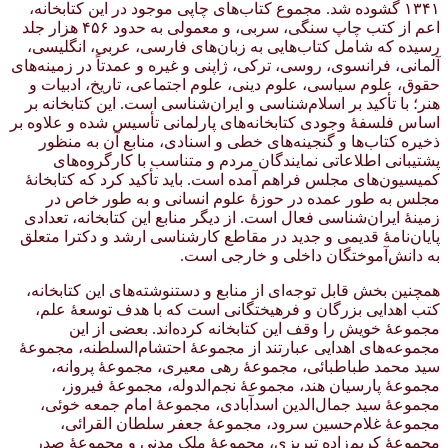
۱۳۴۱ گشوده شد. مجموع کتاب‌های چاپی موجود در این کتابخانه،
اعم از کتب چاپ سنگی، سربی، و معمولی به حدود ۴۵۶ هزار جلد
رسیده که شامل کتاب‌هایی به زبان‌های فارسی، عربی، انگلیسی،
آلمانی، فرانسوی، روسی، ترکی، ژاپنی و غیره و عمدتاً در زمینه‌های
حقوق، علوم سیاسی، علوم دینی، علوم اجتماعی، تاریخ، ادبیات و
هنر؛ با تأکید بر اسلام‌شناسی و ایران‌شناسی است. این کتابخانه بر
اساس فلسفهٔ وجودی کتابخانه‌های پارلمانی تأسیس شده و علاوه بر
ذخیره کتاب‌ها و گنجینه‌های خطی و اسنادی، منابع آن به منظور
پشتیبانی اطلاعاتی نمایندگان مردم و متناسب با کارگروه‌های
کمیسیون‌های مجلس فراهم آمده است. باید تأکید کرد که کتابخانهٔ
مجلس به طور عمده در حوزهٔ علوم انسانی و به طور خاص در
زمینهٔ ایران‌شناسی فعال است. از دیگر منابع این کتابخانه، تعدادی
پایان‌نامهٔ قدیمی و جدید در مقاطع کارشناسی ارشد و دکترا متعلق
به دانش‌آموختگان داخلی و خارجی است.
همچنین بخش قابل توجه‌ای از منابع و دستنوشته‌های این کتابخانه،
کتب اهدایی بزرگان و فرهیختگانی است که با هدف توسعهٔ علم،
مجموعهٔ خویش را وقف این کتابخانه کرده‌اند. بعضی از این
مجموعه‌های اهدایی عبارتند از مجموعهٔ احتشام‌السلطنه، مجموعهٔ
سید محمد طباطبائی، مجموعهٔ رهی معیری، مجموعهٔ پروانه،
مجموعهٔ پارسیان هند، مجموعهٔ نجم‌الدوله، مجموعهٔ فیروز،
مجموعهٔ سید جمال‌الدین اسدآبادی، مجموعهٔ امام جمعه خوئی،
مجموعهٔ غلام‌حسین سرود، مجموعهٔ جعفر سلطان القرائی،
مجموعهٔ کریم‌زاده تبریزی، مجموعهٔ ملک مدنی و مجموعهٔ صدر