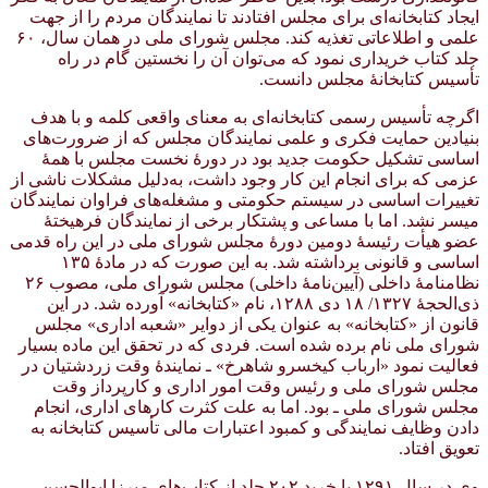
ایجاد کتابخانه‌ای برای مجلس افتادند تا نمایندگان مردم را از جهت
علمی و اطلاعاتی تغذیه کند. مجلس شورای ملی در همان سال، ۶۰
جلد کتاب خریداری نمود که می‌توان آن را نخستین گام در راه
تأسیس کتابخانهٔ مجلس دانست.
اگرچه تأسیس رسمی کتابخانه‌ای به معنای واقعی کلمه و با هدف
بنیادین حمایت فکری و علمی نمایندگان مجلس که از ضرورت‌های
اساسی تشکیل حکومت جدید بود در دورهٔ نخست مجلس با همهٔ
عزمی که برای انجام این کار وجود داشت، به‌دلیل مشکلات ناشی از
تغییرات اساسی در سیستم حکومتی و مشغله‌های فراوان نمایندگان
میسر نشد. اما با مساعی و پشتکار برخی از نمایندگان فرهیختهٔ
عضو هیأت رئیسهٔ دومین دورهٔ مجلس شورای ملی در این راه قدمی
اساسی و قانونی برداشته شد. به این صورت که در مادهٔ ۱۳۵
نظامنامهٔ داخلی (آیین‌نامهٔ داخلی) مجلس شورای ملی، مصوب ۲۶
ذی‌الحجهٔ ۱۳۲۷/ ۱۸ دی ۱۲۸۸، نام «کتابخانه» آورده شد. در این
قانون از «کتابخانه» به عنوان یکی از دوایر «شعبه اداری» مجلس
شورای ملی نام برده شده است. فردی که در تحقق این ماده بسیار
فعالیت نمود «ارباب کیخسرو شاهرخ» ـ نمایندهٔ وقت زردشتیان در
مجلس شورای ملی و رئیس وقت امور اداری و کارپرداز وقت
مجلس شورای ملی ـ بود. اما به علت کثرت کارهای اداری، انجام
دادن وظایف نمایندگی و کمبود اعتبارات مالی تأسیس کتابخانه به
تعویق افتاد.
وی در سال ۱۲۹۱ با خرید ۲۰۲ جلد از کتاب‌های میرزا ابوالحسن