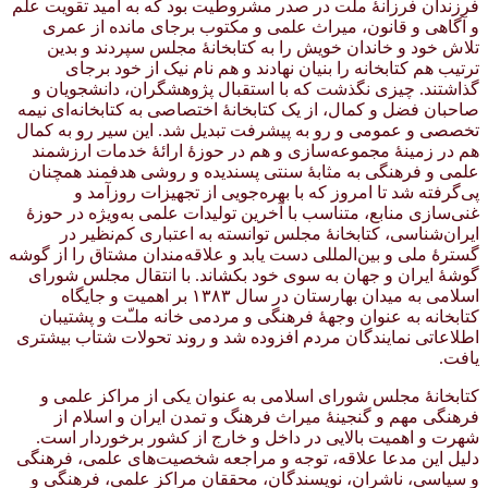
فرزندان فرزانهٔ ملت در صدر مشروطیت بود که به امید تقویت علم
و آگاهی و قانون، میراث علمی و مکتوب برجای مانده از عمری
تلاش خود و خاندان خویش را به کتابخانهٔ مجلس سپردند و بدین
ترتیب هم کتابخانه را بنیان نهادند و هم نام نیک از خود برجای
گذاشتند. چیزی نگذشت که با استقبال پژوهشگران، دانشجویان و
صاحبان فضل و کمال، از یک کتابخانهٔ اختصاصی به کتابخانه‌ای نیمه
تخصصی و عمومی و رو به پیشرفت تبدیل شد. این سیر رو به کمال
هم در زمینهٔ مجموعه‌سازی و هم در حوزهٔ ارائهٔ خدمات ارزشمند
علمی و فرهنگی به مثابهٔ سنتی پسندیده و روشی هدفمند همچنان
پی‌گرفته شد تا امروز که با بهره‌جویی از تجهیزات روزآمد و
غنی‌سازی منابع، متناسب با آخرین تولیدات علمی به‌ویژه در حوزهٔ
ایران‌شناسی، کتابخانهٔ مجلس توانسته به اعتباری کم‌نظیر در
گسترهٔ ملی و بین‌المللی دست یابد و علاقه‌مندان مشتاق را از گوشه
گوشهٔ ایران و جهان به سوی خود بکشاند. با انتقال مجلس شورای
اسلامی به میدان بهارستان در سال ۱۳۸۳ بر اهمیت و جایگاه
کتابخانه به عنوان وجههٔ فرهنگی و مردمی خانه ملـّت و پشتیبان
اطلاعاتی نمایندگان مردم افزوده شد و روند تحولات شتاب بیشتری
یافت.
کتابخانهٔ مجلس شورای اسلامی به عنوان یکی از مراکز علمی و
فرهنگی مهم و گنجینهٔ میراث فرهنگ و تمدن ایران و اسلام از
شهرت و اهمیت بالایی در داخل و خارج از کشور برخوردار است.
دلیل این مدعا علاقه، توجه و مراجعه شخصیت‌های علمی، فرهنگی
و سیاسی، ناشران، نویسندگان، محققان مراکز علمی، فرهنگی و