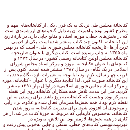
کتابخانهٔ مجلس طی نزدیک به یک قرن، یکی از کتابخانه‌های مهم و
مطرح کشور بوده و اهمیت آن به دلیل گنجینه‌های ارزشمندی است
که در بخش‌های خطی، موزه، اسناد و منابع چاپی دارد. در بارهٔ تاریخ
این کتابخانه، تاکنون چند کتاب منتشر شده است. یکی از قدیمی
ترین آن‌ها «تاریخچه کتابخانه مجلس شورای ملی» است که در بهمن
ماه ۱۳۵۵ به چاپ رسیده است. کتاب دیگری با عنوان «تاریخچه
کتابخانه مجلس اولین کتابخانه رسمی کشور» در سال ۱۳۷۴ و
کتابچه‌ای با عنوان «کتابخانه، موزه و مرکز اسناد مجلس شورای
اسلامی در یک نگاه» در سال ۱۳۸۷ منتشر شده است. اکنون پس از
قریب چهار سال، لازم بود تا با توجه به تغییرات تازه، نگاهٔ مجدد به
این کتابخانه صورت گیرد. لذا کتابچهٔ دیگری با عنوان «کتابخانه، موزه
و مرکز اسناد مجلس شورای اسلامی» در اوائل بهار ۱۳۹۱ منتشر
گردید. طی این مدت، تلاش همه همکاران کتابخانه روی این نقطه
متمرکز بوده و هست که کتابخانه به روز باشد. برای رسیدن به این
نقطه لازم بود تا همه بخش‌ها همزمان فعال شده و علاوه، بر دارایی
و موجودی آن افزوده شود. برای مدیریت کتابخانه، به‌روز شدن
کتابخانه، به‌خصوص کارهایی که مربوط به حوزهٔ کتاب می‌شد، از هر
کاری در همه بخش‌ها، لازمتر بود. این تلاش، به‌ویژه در
فهرست‌نویسی کتاب‌های خطی، سنگی و چاپی به‌خوبی پیش رفت و
تقریباً نزدیک به صددرصد رسید. در بخش نشریات نیز فهرست