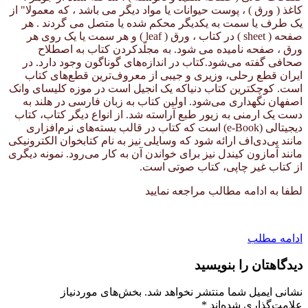
کاغذ ( ورق ) ، پوست حیوانات یا مواد دیگر می باشد ، که معمولا" از
یک طرف یا سمت به یکدیگر محکم شده یا متصل می گردند . هر
صفحه ( sheet ) در کتاب ، ورق ( leaf ) و هر سمت یا یک روی هر
ورق ، صفحه نامیده می شود. به مجلّدکردن کتاب به اصطلاح
صحافی گفته می‌شود.کتاب در اندازه‌های گوناگون وجود دارد. در
ایران قطع رحلی، وزیری و جیبی از معروف‌ترین قطع‌های کتاب
است. کوچکترین کتاب دنیاکه یک انجیل است در موزه کلیسای وانک
اصفهان نگهداری می‌شود. اولین کتاب به زبان فارسی در هلند به
دست یک ارمنی به زیور طبع آراسته شد. از انواع دیگر کتاب، کتاب
دیجیتالی (e-Book) است که کتاب در قالب بسته‌های نرم‌افزاری
مانند پی‌دی‌اف ارائه شود که وسایلی نیز به نام کتابخوان الکترونیکی
مانند آمازون کیندل نیز برای خواندن آن به کار می‌رود. نمونه دیگری
از کتاب غیر چاپی، کتاب صوتی است.
لطفا به ادامه مطالب مراجعه نمایید
ادامه مطلب
دیدگاهتان را بنویسید
نشانی ایمیل شما منتشر نخواهد شد.
بخش‌های موردنیاز
علامت‌گذاری شده‌اند
*