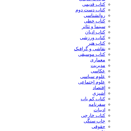
کتاب قدیمی
کتاب دست دوم
روانشناسی
کتاب خطی
سینما و تئاتر
کتاب ادیان
کتاب ورزشی
کتاب هنر
نقاشی و گرافیک
کتاب موسیقی
معماری
مدیریت
عکاسی
علوم سیاسی
علوم اجتماعی
اقتصاد
آشپزی
کتاب کم یاب
سفرنامه
ادبیات
کتاب خارجی
چاپ سنگی
حقوقی