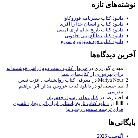
نوشته‌های تازه
دانلود کتاب سفرنامه فوروکاوا
دانلود کتاب و انسان خدا را آفرید
دانلود کتاب تاریخ عالم آرای امینی
دانلود کتاب طالع بینی جادویی
دانلود کتاب خود هیپنوتیزم سریع
آخرین دیدگاه‌ها
مهدی گودرزی
در
خریدار کتاب دست دوم؛ راهی هوشمندانه
برای بهره‌وری از کتاب‌های شما
Mariya Nour
در
معرفی کتاب روانشناسی عزت نفس
تینا عیسی لو
در
دانلود کتاب عروس مدائن اثر ابراهیم
مدرسی
احمدرضا
در
کتاب های رسول جعفریان
اااااا
در
دانلود کتاب تاریخ باستانی ایران اثر ریچارد نلسون
فرای ترجمه مسعود رجب نیا
بایگانی‌ها
آگوست 2026