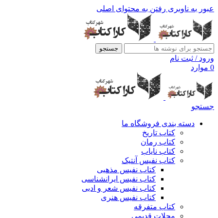
عبور به ناوبری
رفتن به محتوای اصلی
جستجو
ورود / ثبت نام
0
موارد
جستجو
دسته بندی فروشگاه ما
کتاب تاریخ
کتاب رمان
کتاب نایاب
کتاب نفیس آنتیک
کتاب نفیس مذهبی
کتاب نفیس ایرانشناسی
کتاب نفیس شعر و ادبی
کتاب نفیس هنری
کتاب متفرقه
مجلات قدیمی