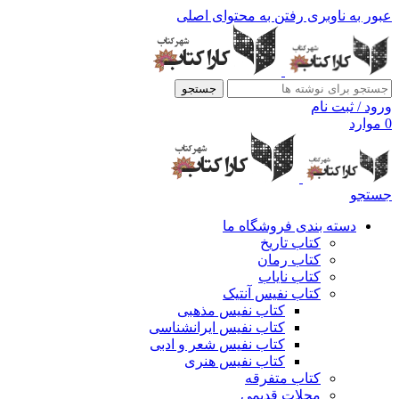
عبور به ناوبری
رفتن به محتوای اصلی
جستجو
ورود / ثبت نام
0
موارد
جستجو
دسته بندی فروشگاه ما
کتاب تاریخ
کتاب رمان
کتاب نایاب
کتاب نفیس آنتیک
کتاب نفیس مذهبی
کتاب نفیس ایرانشناسی
کتاب نفیس شعر و ادبی
کتاب نفیس هنری
کتاب متفرقه
مجلات قدیمی