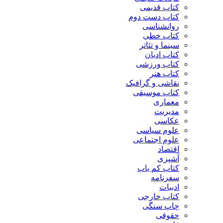
کتاب قدیمی
کتاب دست دوم
روانشناسی
کتاب خطی
سینما و تئاتر
کتاب ادیان
کتاب ورزشی
کتاب هنر
نقاشی و گرافیک
کتاب موسیقی
معماری
مدیریت
عکاسی
علوم سیاسی
علوم اجتماعی
اقتصاد
آشپزی
کتاب کم یاب
سفرنامه
ادبیات
کتاب خارجی
چاپ سنگی
حقوقی