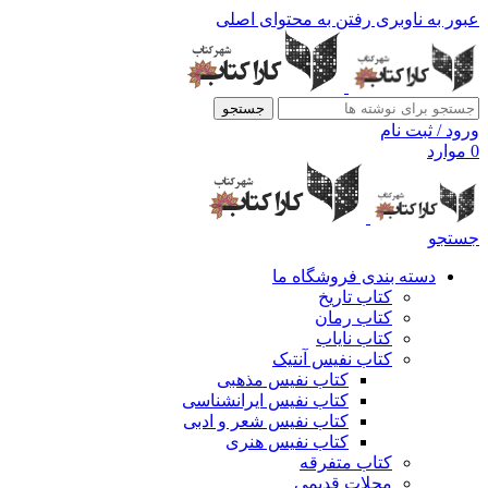
عبور به ناوبری
رفتن به محتوای اصلی
جستجو
ورود / ثبت نام
0
موارد
جستجو
دسته بندی فروشگاه ما
کتاب تاریخ
کتاب رمان
کتاب نایاب
کتاب نفیس آنتیک
کتاب نفیس مذهبی
کتاب نفیس ایرانشناسی
کتاب نفیس شعر و ادبی
کتاب نفیس هنری
کتاب متفرقه
مجلات قدیمی