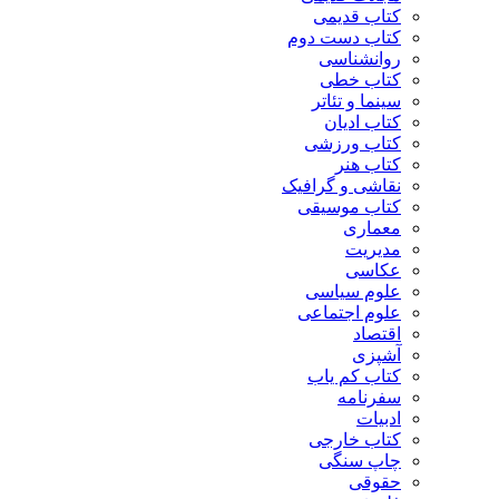
کتاب قدیمی
کتاب دست دوم
روانشناسی
کتاب خطی
سینما و تئاتر
کتاب ادیان
کتاب ورزشی
کتاب هنر
نقاشی و گرافیک
کتاب موسیقی
معماری
مدیریت
عکاسی
علوم سیاسی
علوم اجتماعی
اقتصاد
آشپزی
کتاب کم یاب
سفرنامه
ادبیات
کتاب خارجی
چاپ سنگی
حقوقی