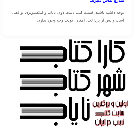
مندرج تماس بگیرید.
توجه داشته باشید: قیمت کتب دست دوم، نایاب و کلکسیونری توافقی
است و پس از پرداخت، امکان عودت وجه وجود ندارد.