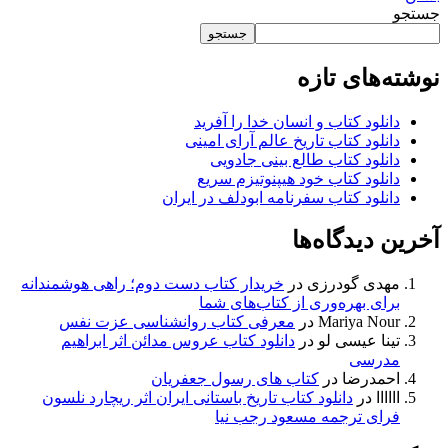
جستجو
جستجو
نوشته‌های تازه
دانلود کتاب و انسان خدا را آفرید
دانلود کتاب تاریخ عالم آرای امینی
دانلود کتاب طالع بینی جادویی
دانلود کتاب خود هیپنوتیزم سریع
دانلود کتاب سفرنامه ابودلف در ایران
آخرین دیدگاه‌ها
مهدی گودرزی
در
خریدار کتاب دست دوم؛ راهی هوشمندانه
برای بهره‌وری از کتاب‌های شما
Mariya Nour
در
معرفی کتاب روانشناسی عزت نفس
تینا عیسی لو
در
دانلود کتاب عروس مدائن اثر ابراهیم
مدرسی
احمدرضا
در
کتاب های رسول جعفریان
اااااا
در
دانلود کتاب تاریخ باستانی ایران اثر ریچارد نلسون
فرای ترجمه مسعود رجب نیا