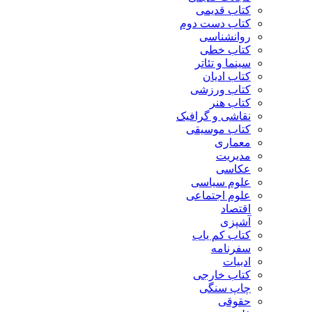
کتاب قدیمی
کتاب دست دوم
روانشناسی
کتاب خطی
سینما و تئاتر
کتاب ادیان
کتاب ورزشی
کتاب هنر
نقاشی و گرافیک
کتاب موسیقی
معماری
مدیریت
عکاسی
علوم سیاسی
علوم اجتماعی
اقتصاد
آشپزی
کتاب کم یاب
سفرنامه
ادبیات
کتاب خارجی
چاپ سنگی
حقوقی