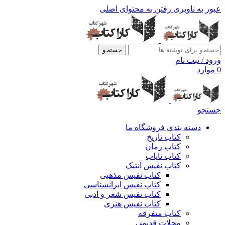
عبور به ناوبری
رفتن به محتوای اصلی
جستجو
ورود / ثبت نام
0
موارد
جستجو
دسته بندی فروشگاه ما
کتاب تاریخ
کتاب رمان
کتاب نایاب
کتاب نفیس آنتیک
کتاب نفیس مذهبی
کتاب نفیس ایرانشناسی
کتاب نفیس شعر و ادبی
کتاب نفیس هنری
کتاب متفرقه
مجلات قدیمی