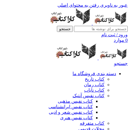
عبور به ناوبری
رفتن به محتوای اصلی
جستجو
ورود / ثبت نام
0
موارد
جستجو
دسته بندی فروشگاه ما
کتاب تاریخ
کتاب رمان
کتاب نایاب
کتاب نفیس آنتیک
کتاب نفیس مذهبی
کتاب نفیس ایرانشناسی
کتاب نفیس شعر و ادبی
کتاب نفیس هنری
کتاب متفرقه
مجلات قدیمی