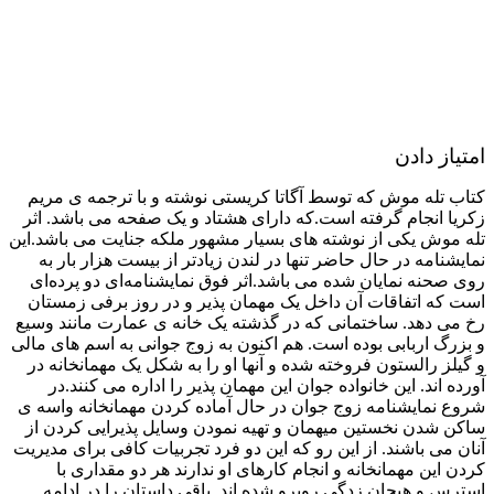
امتیاز دادن
کتاب تله موش که توسط آگاتا کریستی نوشته و با ترجمه ی مریم
زکریا انجام گرفته است.که دارای هشتاد و یک صفحه می باشد. اثر
تله موش یکی از نوشته های بسیار مشهور ملکه جنایت می باشد.این
نمایشنامه در حال حاضر تنها در لندن زیادتر از بیست هزار بار به
روی صحنه نمایان شده می باشد.اثر فوق نمایشنامه‌ای دو پرده‌ای
است که اتفاقات آن داخل یک مهمان پذیر و در روز برفی زمستان
رخ می دهد. ساختمانی که در گذشته یک خانه ی عمارت مانند وسیع
و بزرگ اربابی بوده‌ است. هم اکنون به زوج جوانی به اسم های مالی
و گیلز رالستون فروخته شده و آنها او را به شکل یک مهمانخانه در
آورده اند. این خانواده جوان این مهمان پذیر را اداره می کنند.در
شروع نمایشنامه زوج جوان در حال آماده کردن مهمانخانه واسه ی
ساکن شدن نخستین میهمان و تهیه نمودن وسایل پذیرایی کردن از
آنان می باشند. از این رو که این دو فرد تجربیات کافی برای مدیریت
کردن این مهمانخانه و انجام کارهای او ندارند هر دو مقداری با
استرس و هیجان زدگی روبرو شده اند. باقی داستان را در ادامه