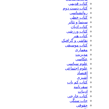
کتاب قدیمی
کتاب دست دوم
روانشناسی
کتاب خطی
سینما و تئاتر
کتاب ادیان
کتاب ورزشی
کتاب هنر
نقاشی و گرافیک
کتاب موسیقی
معماری
مدیریت
عکاسی
علوم سیاسی
علوم اجتماعی
اقتصاد
آشپزی
کتاب کم یاب
سفرنامه
ادبیات
کتاب خارجی
چاپ سنگی
حقوقی