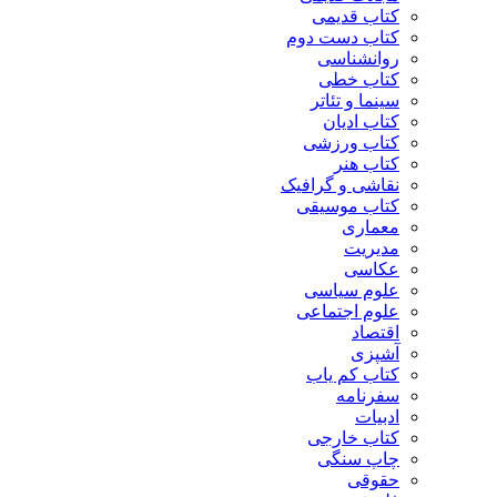
کتاب قدیمی
کتاب دست دوم
روانشناسی
کتاب خطی
سینما و تئاتر
کتاب ادیان
کتاب ورزشی
کتاب هنر
نقاشی و گرافیک
کتاب موسیقی
معماری
مدیریت
عکاسی
علوم سیاسی
علوم اجتماعی
اقتصاد
آشپزی
کتاب کم یاب
سفرنامه
ادبیات
کتاب خارجی
چاپ سنگی
حقوقی