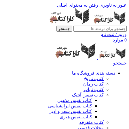
عبور به ناوبری
رفتن به محتوای اصلی
جستجو
ورود / ثبت نام
0
موارد
جستجو
دسته بندی فروشگاه ما
کتاب تاریخ
کتاب رمان
کتاب نایاب
کتاب نفیس آنتیک
کتاب نفیس مذهبی
کتاب نفیس ایرانشناسی
کتاب نفیس شعر و ادبی
کتاب نفیس هنری
کتاب متفرقه
مجلات قدیمی