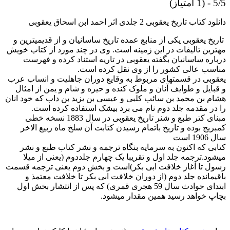
5/5 - (1 امتیاز)
دانلود کتاب تاریخ یعقوبی 2 جلدی اثر احمد ابن اسحاق یعقوبی
تاریخ یعقوبی یکی از منابع عمده تاریخ ساسانیان و از قدیمیترین و
مهترین تالیفات در این زمینه است. وی در چند مورد از کتاب خویش
درباره ساسانیان بگفته یعقوبی در تاریه استناد کرده و فهرست
مناسب عالی کشور را از وی نقل کرده است.
یعقوبی در قسمتهای مربوط به وقایع دوران جاهلیت و انساب عرب
و قبایل و طوایف آنان و ملوک کنده و حیره و شام و یمن از امثال
هشام بن محمد بن سائب کلبی و عیسی بن یزید بن داب که خود انان
را در مقدمه جلد دوم نام می برد بیشک استفاده کرده است.
مبنای کتر طبع و شنر تاریخ یعقوبی در سال 1883 نسخه خطی
کمبریج بوده و تاریخ باتمام رسیدن کتابت آن سلخ ماه ربیع الاخر
سال 1906 است
کتابی که اکنون به سرمایه بنگاه ترجمه و نشر کتاب طبع و نشر
میشود.ترجمه جلد اول و تقریبا یک چهارم جلددوم (یعنی از میلا
رسول تا آغاز خلافت ابی بکر)است و بخش دوم یعنی ترجمه قسمت
باقیمانده جلد دوم (از دوران خلافت ابی بکر تا خلافت معتمذ و
ابتدای حوادث سال 59 هجری قمری) که پس از انتشار بخش اول
بچاپ خواهد رسید همین مقدار میشود.