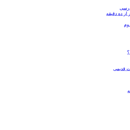
درسی
 از ده دقیقه
وم
؟
ات قدیمی
ه