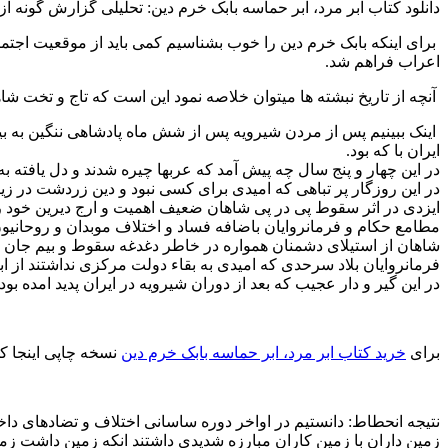
دانلود کتاب ابر مرد، ابر حما‌سه‌ با‌بک‌ خرم دین‌: تحلیلی‌ گزارش‌ گونه‌ از
برای اینکه بابک خرم دین را خوب بشناسیم کمی باید از موقعیت اجتم
اعراب فراهم شد.
آنچه از تاریخ نبشته ها میتوان خلاصه نمود این است که تاج و تخت 
ایران با که بود.
در این چهار و پنج سال چه پیش آمد که عربها چیره شدند و دل یافته به ا
در این روزگار پر تباهی که امیدی برای کسی نبود و دین زردشت در زی
ایزدی در اثر سقوط پی در پی شاهان ضعیف اهمیت و ارج دیرین خود را
مطامع حکام و فرمانروایان باضافه فساد و اختلاف موبدان و روحانیون 
شاهان از استیلای دشمنان همواره در خاطر دغدغه سقوط و بیم جان می 
فرمانروایان بلاد سرحدی که امیدی به بقاء دولت مرکزی نداشتند از ابر
در این گیر و دار عجیب که بعد از دوران شیرویه در ایران پدید امده بو
برای
خرید کتاب ابر مرد، ابر حما‌سه‌ با‌بک‌ خرم دین‌
نسخه چاپی اینجا کلی
نتیجه انحطاط: دانستیم در اواخر دوره ساسانی اختلاف و تضادهای داخ
زمین داران با زمین کاران مبارزه شدیدی داشتند انکه زمین داشت 