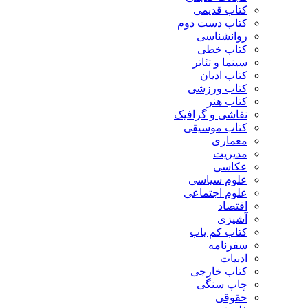
کتاب قدیمی
کتاب دست دوم
روانشناسی
کتاب خطی
سینما و تئاتر
کتاب ادیان
کتاب ورزشی
کتاب هنر
نقاشی و گرافیک
کتاب موسیقی
معماری
مدیریت
عکاسی
علوم سیاسی
علوم اجتماعی
اقتصاد
آشپزی
کتاب کم یاب
سفرنامه
ادبیات
کتاب خارجی
چاپ سنگی
حقوقی