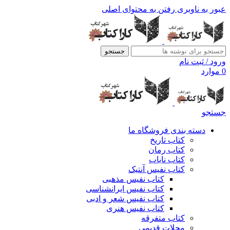
عبور به ناوبری
رفتن به محتوای اصلی
جستجو
ورود / ثبت نام
0
موارد
جستجو
دسته بندی فروشگاه ما
کتاب تاریخ
کتاب رمان
کتاب نایاب
کتاب نفیس آنتیک
کتاب نفیس مذهبی
کتاب نفیس ایرانشناسی
کتاب نفیس شعر و ادبی
کتاب نفیس هنری
کتاب متفرقه
مجلات قدیمی