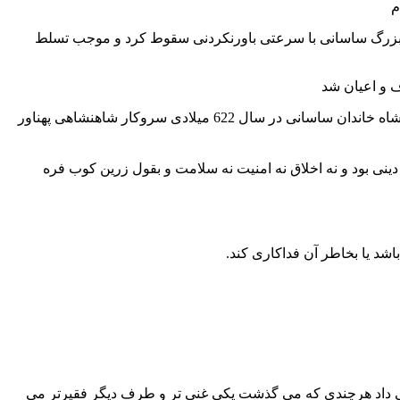
م
ولت بزرگ ساسانی با سرعتی باورنکردنی سقوط کرد و موجب تسلط
ف و اعیان شد
اینک ببینیم پس از مردن شیرویه پس از شش ماه پادشاهی ننگین به بیماری طاعون مرد در سال 628 تا هنگام بسر کار آمدن یزگرد پسین پادشاه خاندان ساسانی در سال 622 میلادی سروکار شاهنشاهی پهناور
دینی بود و نه اخلاق نه امنیت نه سلامت و بقول زرین کوب فره
اشد یا بخاطر آن فداکاری کند.
 می داد هرچندی که می گذشت یکی غنی تر و طرف دیگر فقیرتر می