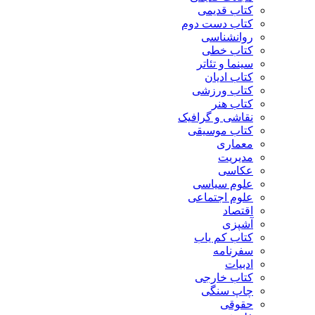
کتاب قدیمی
کتاب دست دوم
روانشناسی
کتاب خطی
سینما و تئاتر
کتاب ادیان
کتاب ورزشی
کتاب هنر
نقاشی و گرافیک
کتاب موسیقی
معماری
مدیریت
عکاسی
علوم سیاسی
علوم اجتماعی
اقتصاد
آشپزی
کتاب کم یاب
سفرنامه
ادبیات
کتاب خارجی
چاپ سنگی
حقوقی