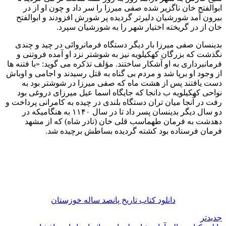
ابوالفتح خان ناگزیر شده صفی میرزا را سر داد و چون او از در
بیرون آمد شورشیان دلیرتر گردیده پر شورش افزودند و ابوالفتح
خان از در گریخته اختیار شهر را به شورشیان سپرد.
بدینسان صفی میرزا بار دیگر دستگاه فرمانروائی در چید و چندی
نگذشت که بزرگان کهکیلویه نیز به شوشتر نزد او آمده فروتنی و
فرمانبرداری به او آشکار ساختند. مؤلف تذکره می گوید: «با فتنه ها
از وجود او برپا شد و مردم بی گناه به قتل رسیدند و اجامی و اوباش
دست یافتند پس از هشت ماه که صفی میرزا در شوشتر بود به
نواحی کهکیلویه ب دانجا که جایگاه اسما عیل میرزای دروغی بود
رفت در آنجا میان تران دستگاه بلندی در چیده به کامرانی پرداخت و
دو سال دیگر بدینسان پسر داد تا در سال ۱۱۴۰ به هنگامیکه در
دهدشت به فرمان طهماسب قلی خان (نادر شاه) که از مشهد
فرمان فرستاده بود کشته گردیده بساطش برچیده شد.
دانلود کتاب تاریخ پانصد ساله خوزستان
جدیدتر