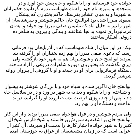
خوانده خود فرستاده او را با شکوه و جاه پیش خود آورد و در
مسجدها و منبرها نام خود را شاه طهماسب دوم گردانیده حکمرانان
به شهرها و به میان عشایر بفرستاد حاكم بختیاری که پیشکار
صفوی میرزا شده بود ابوالفتح خان حاکم شوشتر و سرشناسان آن
شهر را نیز به خلیل آباد که نشیمن صفی میرزا بود خواند و ایشان
فرمانبرداری نموده بدانجا شتافتند و بندگی و پیروی به شاهزاده
دروغی آشکار ساختند.
لیکن در این میان از شاه طهماسب که در آذربایجان بود فرمانی
رسید که دعوی صفی میرزا را بهم زده بختیاران او را گرفته بند
نمودند ابوالفتح خان و شوشتریان هم به شهر خود بازگشته ولی
دیری نگذشت که بختیاریان دوباره شاهزاده دروغی را آزاد ساخته
دستگاه فرمانروایی برای او در چیدند و او با گروهی از پیروان روانه
شوشتر گردید.
ابوالفتح خان ناگزیر شده با سپاه خود و با بزرگان شوشتر به پیشواز
او شناخته او را با شکوه و دید به به شهر درآورد و در در سلاسل جای
داد تا پس از چند روزی فرصت بدست آورده او را گیرانید، دربند
انداخت و دستگاه او را بهم زد.
ولی مردم شوشتر و در فول هواخواه صفی میرزا بودند و از این کار
ابوالفتح خان بر آشفته به شورش برخاستند و شیخ فارس شیخ آل
کثیر را به شهر خوانده اختیار کارها را بدست او سپردند. آل کثیر از
اعرابی است که در زمان مشعشعیان از عراق به خوزستان آمده