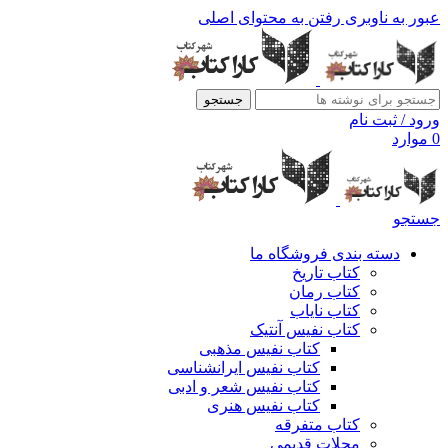
عبور به ناوبری
رفتن به محتوای اصلی
جستجو
ورود / ثبت نام
0
موارد
جستجو
دسته بندی فروشگاه ما
کتاب تاریخ
کتاب رمان
کتاب نایاب
کتاب نفیس آنتیک
کتاب نفیس مذهبی
کتاب نفیس ایرانشناسی
کتاب نفیس شعر و ادبی
کتاب نفیس هنری
کتاب متفرقه
مجلات قدیمی