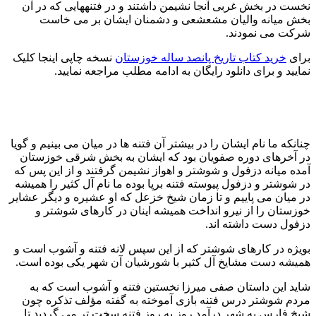
نخست در بخش غربی آنجا نشیمن داشتند و در فتنههایی که در آن
بخش میانه والیان مشعشعی و دشمنان ایشان بر می خاست
شرکت می نمودند.
برای
خرید کتاب تاریخ پانصد ساله خوزستان
نسخه چاپی اینجا کلیک
نمایید و برای دانلود رایگان به ادامه مطلب مراجعه نمایید.
چنانکه ما نام ایشان را در بیشتر آن فتنه ها در میان می بینیم و گویا
در آخرهای دوره صفویان بود که ایشان به بخش شرقی خوزستان
آمده میانه دزفول و شوشتر و اهواز نشیمن گرفتند و از این پس که
در شوشتر و دزفول پیوسته فتنه برپا بوده ما نام آل کثیر را همیشه
در میان می پاییم و تا زمان شیخ خزعل که او عشیره و دیگر عشایر
خوزستان را از نیرو انداخت همیشه اینان در کارهای شوشتر و
دزفول دست داشته اند.
بویژه در کارهای شوشتر که از این سپس لانه فتنه و آشوب است و
همیشه دست مشایخ آل کثیر با شورشیان آن شهر یکی بوده است.
شاید این داستان صفی میرزا نخستین فتنه و آشوب است که به
مردم شوشتر درس فتنه بازی آموخته به گفته مؤلف تذکره چون
شیخ فارس به شهر درآمد روز به روز فتنه سخت تر می گردید تا