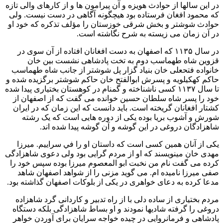
در این سالها از حوادث هویزه و آن پیرامون ها و از کارهای والی تازه
که محمود افغان فرستاده بود هیچگونه آگاهی در دست نیست. ولی
حوادث شوشتر و بخش شرقی خوزستان را مؤلف تذکره که خود او
در آن زمان می زیسته به شرح نگاشته است.
در سال ۱۱۳۵ که اصفهان به دست افغانان افتاده از آن سوی در
قزوین شاه طهماسب دوم به تخت پادشاهی نشست بین خان
خانواده فتحعلی خان بنیاد گزار پل شوشتر از جانب شاه طهماسب
حاکم کهکیلویه و پسرش ابوالفتح خان حاکم شوشتر برگزیده شده و
تا سال ۱۱۳۷ کسی ناشناخته و گمنام در کوهستان بختیاری پیدا شده
خود را پسر شاه سلطان حسین خوانده می گفت که از اصفهان از
کشتار افغانان گریخته است. باید دانست که این زمان که در ایران
شورش و آشوب بریا بوده یکی از دوره هایی است که یک رشته
شاهزادگان دروغی در این گوشه و آن گوشه پیدا شده اند.
یکی از آنان همین کسی است که داستان او را في سراييم. میرزا
مهدی خان مینویسند که او از مردم گرایی بود ولی دعوی شاهزادگی
کرده می گفت نام من نخبت ابو المعصوم میرزا بوده سپس خود را
صفی میرزا نامیده ام. می گوید مزنی را از شواهد اصفهان شاهد
مدعا کرده به دعای خواهری در یکی از بلوکات اصفهان گذاشته بود.
مردم بختیاری از ساده دلی با از راه تدبیر و کاردانی گرد شاهزاده
دروغی را گرفته شادیها نمودند و او بساط شاهزادگی بلکه دستگاه
پادشاهی و فرمانروایی در چیده خواجه سرایان برای آوردن خواهر