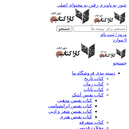
عبور به ناوبری
رفتن به محتوای اصلی
جستجو
ورود / ثبت نام
0
موارد
جستجو
دسته بندی فروشگاه ما
کتاب تاریخ
کتاب رمان
کتاب نایاب
کتاب نفیس آنتیک
کتاب نفیس مذهبی
کتاب نفیس ایرانشناسی
کتاب نفیس شعر و ادبی
کتاب نفیس هنری
کتاب متفرقه
مجلات قدیمی