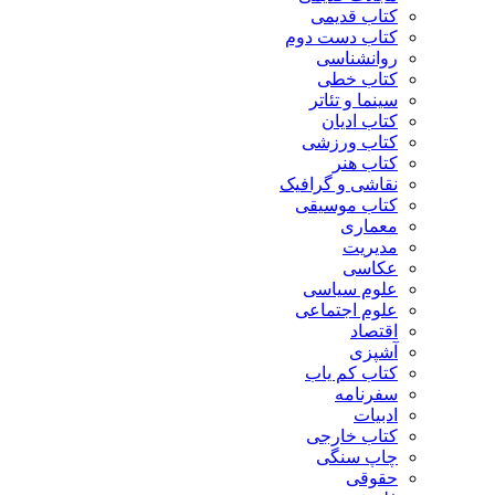
کتاب قدیمی
کتاب دست دوم
روانشناسی
کتاب خطی
سینما و تئاتر
کتاب ادیان
کتاب ورزشی
کتاب هنر
نقاشی و گرافیک
کتاب موسیقی
معماری
مدیریت
عکاسی
علوم سیاسی
علوم اجتماعی
اقتصاد
آشپزی
کتاب کم یاب
سفرنامه
ادبیات
کتاب خارجی
چاپ سنگی
حقوقی