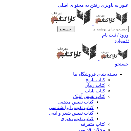
عبور به ناوبری
رفتن به محتوای اصلی
جستجو
ورود / ثبت نام
0
موارد
جستجو
دسته بندی فروشگاه ما
کتاب تاریخ
کتاب رمان
کتاب نایاب
کتاب نفیس آنتیک
کتاب نفیس مذهبی
کتاب نفیس ایرانشناسی
کتاب نفیس شعر و ادبی
کتاب نفیس هنری
کتاب متفرقه
مجلات قدیمی