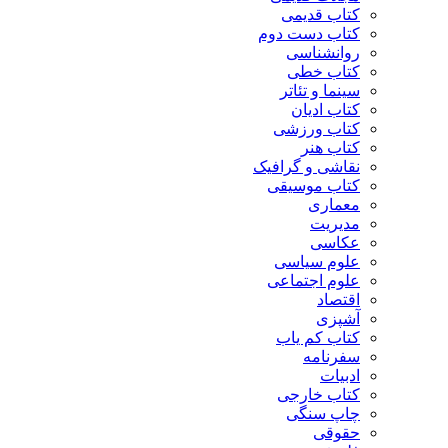
کتاب قدیمی
کتاب دست دوم
روانشناسی
کتاب خطی
سینما و تئاتر
کتاب ادیان
کتاب ورزشی
کتاب هنر
نقاشی و گرافیک
کتاب موسیقی
معماری
مدیریت
عکاسی
علوم سیاسی
علوم اجتماعی
اقتصاد
آشپزی
کتاب کم یاب
سفرنامه
ادبیات
کتاب خارجی
چاپ سنگی
حقوقی