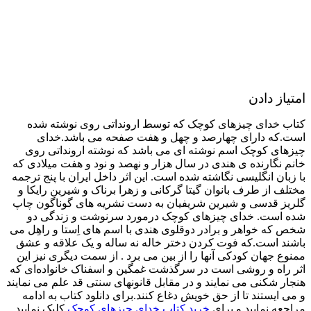
امتیاز دادن
کتاب خدای چیزهای کوچک که توسط ارونداتی روی نوشته شده
است.که دارای چهارصد و چهل و هفت صفحه می باشد.خدای
چیزهای کوچک اسم نوشته ای می باشد که نوشته ارونداتی روی
خانم نگارنده ی هندی در سال هزار و نهصد و نود و هفت میلادی که
با زبان انگلیسی نگاشته شده است. این اثر داخل ایران با پنج ترجمه
مختلف از طرف بانوان گیتا گرکانی و زهرا برناک و شیرین رایکا و
گلریز قدسی و شیرین شریفیان به دست نشریه های گوناگون چاپ
شده است. خدای چیزهای کوچک درمورد سرنوشت و زندگی دو
شخص که خواهر و برادر دوقلوی هندی با اسم های اِستا و راهِل می
باشند است.که فوت کردن دختر خاله نه ساله و یک علاقه و عشق
ممنوع جهان کودکی آنها را از بین می برد . از سمت دیگری نیز این
اثر راه و روشی است در سرگذشت غمگین و اسفناک خانواده‌ای که
هنجار شکنی می نمایند و در مقابل قانونهای سنتی قد علم می نمایند
و می ایستند تا از حق خویش دغاع کنند.برای دانلود کتاب به ادامه
مراجعه نمایید و برای
خرید کتاب خدای چیزهای کوچک
کلیک نمایید