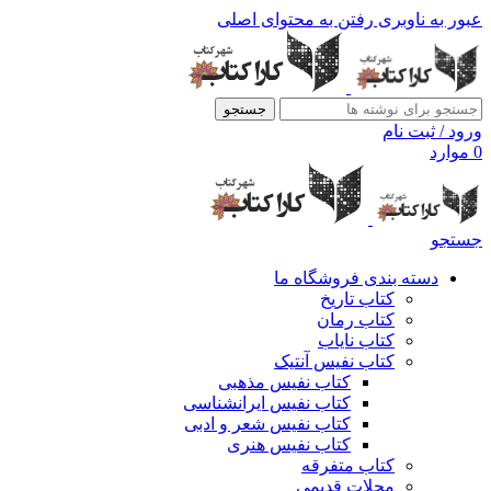
عبور به ناوبری
رفتن به محتوای اصلی
جستجو
ورود / ثبت نام
0
موارد
جستجو
دسته بندی فروشگاه ما
کتاب تاریخ
کتاب رمان
کتاب نایاب
کتاب نفیس آنتیک
کتاب نفیس مذهبی
کتاب نفیس ایرانشناسی
کتاب نفیس شعر و ادبی
کتاب نفیس هنری
کتاب متفرقه
مجلات قدیمی