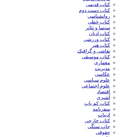
کتاب قدیمی
کتاب دست دوم
روانشناسی
کتاب خطی
سینما و تئاتر
کتاب ادیان
کتاب ورزشی
کتاب هنر
نقاشی و گرافیک
کتاب موسیقی
معماری
مدیریت
عکاسی
علوم سیاسی
علوم اجتماعی
اقتصاد
آشپزی
کتاب کم یاب
سفرنامه
ادبیات
کتاب خارجی
چاپ سنگی
حقوقی