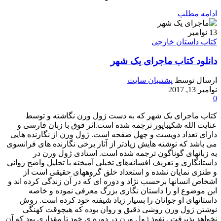
ادامه مطلب
13
نوامبر
کتاب داستان خارجی
دانلود کتاب ماجرای یک شهر
ارسال توسط
پشتیبان سایت
نوامبر 13, 2017
0
کتاب ماجرای یک شهر که به دست ژول ورن نگاشته و توسط
عنایت الله شکیباپور ترجمه شده است.اثر فوق با زبان فارسی و
دارای تعداد دویست و چهل صفحه است. ژول ورن از نگارنده هایی
می باشد که نوشته هایش زیادتر از آثار برخی نگارنده های فرانسوی
به زبانهای گوناگون ترجمه شده است. استادی ژول ورن در
داستانگاری و تعریف افسانه‌های تخیلی آمیخته با تحلیل واضح روانی
و طنزی نمایان نشده و استعداد خلق گروههای حقیقی است از
اشخاص انسانها برحسب نژاد و دوره ای که در آن زندگی کرده اند و
این موضوع او را داستان‌ نگاری بزرگ معرفی نموده و خاصه
داستانهای او جوانان را بسیار زیاد شیفته خود کرده است. روش
نوشتن ژول ورن روشی دقیق و روان بوده که هیچوقت کهنگی
نخواهد پذیرفت . نفوذ ژول ورن در دوره ی خود تا مقداری بود که آن