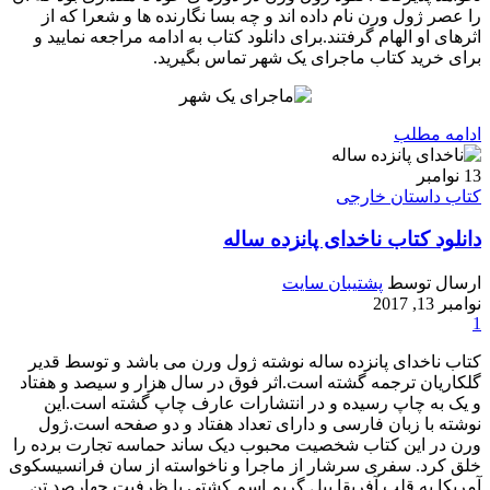
را عصر ژول ورن نام داده اند و چه بسا نگارنده ها و شعرا که از
اثرهای او الهام گرفتند.برای دانلود کتاب به ادامه مراجعه نمایید و
برای خرید کتاب ماجرای یک شهر تماس بگیرید.
ادامه مطلب
13
نوامبر
کتاب داستان خارجی
دانلود کتاب ناخدای پانزده ساله
ارسال توسط
پشتیبان سایت
نوامبر 13, 2017
1
کتاب ناخدای پانزده ساله نوشته ژول ورن می باشد و توسط قدیر
گلکاریان ترجمه گشته است.اثر فوق در سال هزار و سیصد و هفتاد
و یک به چاپ رسیده و در انتشارات عارف چاپ گشته است.این
نوشته با زبان فارسی و دارای تعداد هفتاد و دو صفحه است.ژول
ورن در این کتاب شخصیت محبوب دیک ساند حماسه تجارت برده را
خلق کرد. سفری سرشار از ماجرا و ناخواسته از سان فرانسیسکوی
آمریکا به قلب آفریقا.پیل گریم اسم کشتی با ظرفیت چهارصد تن