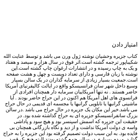
امتیاز دادن
کتاب جزیره وحشیان نوشته ژول ورن می باشد و توسط عنایت الله
شکیباپور ترجمه گشته است.اثر فوق در سال هزار و سیصد و هفتاد
و یک به چاپ رسیده و در انتشارات ارغوان چاپ گشته است.این
نوشته با زبان فارسی و دارای تعداد دویست و چهل و هشت صفحه
است.جمعیت بسیار زیادی از سرمایه گذاران در یک سالن بسیار
وسیع داخل شهر سان فرانسیسکو واقع در ایالت کالیفرنیای آمریکا
حاضر هستند . نه تنها آمریکاییان سرمایه دار همچنان افرادی از
فرانسوی های اهل آمریکا هم اکنون در این حراج حاضر بودند . آیا
ماشینی گرانبها یا تابلویی گرانبها یا مجسمه ای قدیمی در حال حراج
می باشد.خیر این مکان یک جزیره در حال حراج می باشد .در سالن
بزرگ سانفرانسیسکو جزیره ای به حراج گذاشته شده بود. در
حقیقت این جزیره که اسمش اسپنسر بود و هیچ سود و پاداشی
واسه ی دولت آمریکا نداشت و از دید و نگاه بازرگانی همچنان بی
فایده بود. به این سبب دولت تصمیم گرفته بود این جزیره را به حراج
گذارد. مردم بسیاری در سالن جمع گشته بودند البته هیچ یک قصد