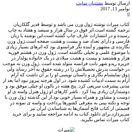
ارسال توسط
پشتیبان سایت
نوامبر 13, 2017
0
کتاب میراث نوشته ژول ورن می باشد و توسط قدیر گلکاریان
ترجمه گشته است.اثر فوق در سال هزار و سیصد و هفتاد به چاپ
رسیده و در انتشارات عارف چاپ گشته است.این نوشته با زبان
فارسی و دارای تعداد صد و بیست و هشت صفحه است.ژول ورن
نگارنده ی مشهور و آینده نگر فرانسوی بود که اثرهای بسیار زیادی
با موضوع علمی و تخیلی نگاشته است. ژول ورن در هشتم فوریه
هزار و هشتصد و بیست و هشت میلادی در یک خانواده پولدار در
جزیره ریدو شهر نانت فرانسه متولد شده است .ژول ورن به موجب
در خواست پدرش تحصیلاتش را در رشته حقوق به آخر رساند ولی
ذوق نمایشنام نگاری و داستان نویسی او را بر آن داشت که آرام
آرام به سمت ادبیات کشیده شود. در اول هرچند پیروز نبود اما بعد از
مدتی پیشرفت سریعی کرد. پنج هفته در بالون او خیلی موفق بود و
دوستداران زیادی پیدا کرد . ناشر کارهای او ژول هتزل واسه ی او
دوست و مشاور و همراه بسیار خوبی بود.از این گذشته ژول ورن با
توجه و نکته بینی به معرفی کشورها پرداخت و واسه ی نمونه در
قسمتی از کتاب فاتح آسمان‌ها به شناساندن ایران نیز
می‌پردازد.برای دانلود کتاب به ادامه مراجعه نمایید و برای خرید
کتاب میراث تماس بگیرید.