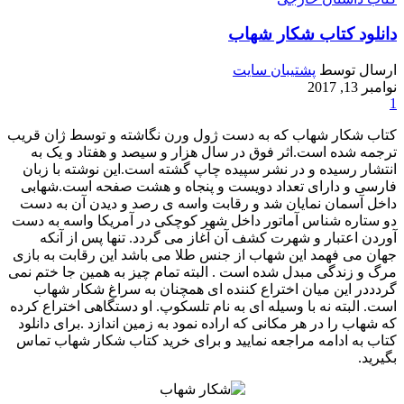
دانلود کتاب شکار شهاب
ارسال توسط
پشتیبان سایت
نوامبر 13, 2017
1
کتاب شکار شهاب که به دست ژول ورن نگاشته و توسط ژان قریب
ترجمه شده است.اثر فوق در سال هزار و سیصد و هفتاد و یک به
انتشار رسیده و در نشر سپیده چاپ گشته است.این نوشته با زبان
فارسی و دارای تعداد دویست و پنجاه و هشت صفحه است.شهابی
داخل آسمان نمایان شد و رقابت واسه ی رصد و دیدن آن به دست
دو ستاره شناس آماتور داخل شهر کوچکی در آمریکا واسه به دست
آوردن اعتبار و شهرت کشف آن آغاز می گردد. تنها پس از آنکه
جهان می فهمد این شهاب از جنس طلا می باشد این رقابت به بازی
مرگ و زندگی مبدل شده است . البته تمام چیز به همین جا ختم نمی
گردددر این میان اختراع کننده ای همچنان به سراغ شکار شهاب
است. البته نه با وسیله ای به نام تلسکوپ. او دستگاهی اختراع کرده
که شهاب را در هر مکانی که اراده نمود به زمین اندازد .برای دانلود
کتاب به ادامه مراجعه نمایید و برای خرید کتاب شکار شهاب تماس
بگیرید.