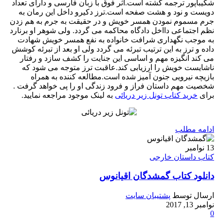
شکیباپور ترجمه گشته است.اثر فوق با زبان فارسی و دارای تعداد
دویست و نود و هشت صفحه است.ترز دكیرو داخل این رمان به
جرم مسموم نمودن همسر خویش و در حقیقت به جرم به هم زدن
نظم اجتماعی دااخل دادگاه محاكمه می گردد. ولی شوهر او برنارد
به موجب نگهداری شرافت خانواده به نفع همسر خویش شهادت
داده و ترز به این ترتیب تبرئه می گردد ولی او بعد از تبرئه کوشش
می کند انگیزه مهم و اساسی این جنایت را كشف سازد و رفتار
ناشایست خویش را ارزیابی کند.عاقبت ترز متوجه می شود كه
بازیچه نیرویی جنون آمیز شده است.مطالعه کننده به همراه
شخصیت مهم داستان فراز و فرود زندگی او را پی خواهد گرفت .
برای
خرید کتاب تونل زیر دریائی
به لینک موجود مراجعه نمایید.
ادامه مطلب
13
نوامبر
کتاب داستان خارجی
دانلود کتاب گمشدگان اقیانوس
ارسال توسط
پشتیبان سایت
نوامبر 13, 2017
0