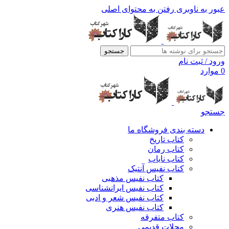
عبور به ناوبری
رفتن به محتوای اصلی
جستجو
ورود / ثبت نام
0
موارد
جستجو
دسته بندی فروشگاه ما
کتاب تاریخ
کتاب رمان
کتاب نایاب
کتاب نفیس آنتیک
کتاب نفیس مذهبی
کتاب نفیس ایرانشناسی
کتاب نفیس شعر و ادبی
کتاب نفیس هنری
کتاب متفرقه
مجلات قدیمی