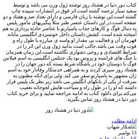
کتاب دور دنیا در هشتاد روز نوشته ژول ورن می باشد و توسط
سعید سیار ترجمه گشته است.اثر فوق در انتشارات سپیده چاپ
گشته است.این نوشته با زبان فارسی و دارای تعداد صد و هفتاد و دو
صفحه است.در این داستان عنصر طنز مثلاً پیگیریهای مأمور پلیس
به دنبال فوگ و کارهای جذاب پاسپارتو با عناصر حادثه‌ پردازی به هم
آمیخته شده است. کشش داستان داخل خونسردی انگلیسی‌ مأبانه
قهرمان آن و فعالیت بی مقدار او واسه ی مبارزه با طول راه و
فوت وقت می باشد.جالب است بدانید ژول ورن این اثر را در
شرایط اقتصادی و روحی دشواری نگاشته است.این زمان همزمان
با جنگ های فرانسه و پروس بود.یک جنتلمن انگلیسی به اسم فیلاس
فوگ با دوستان خود در باشگاه شرط بسته که دور جهان را در
هشتاد روز سپری کردند و به همراهی خدمتکار وفادار خود به اسم
ژان مشهور به پاسپارتو سفر می کند. ولی برای آنکه مظنون به
سرقت از یکی از بانکهای انگلیس می باشد زیر نظر یک پلیس قرار
داشته که او را در طول راه و سیاحت‌ هایش لجوجانه تعقیب
می‌کند.برای دانلود کتاب به ادامه مراجعه نمایید و برای خرید کتاب
دور دنیا در هشتاد روز تماس بگیرید.
ادامه مطلب
13
نوامبر
کتاب داستان خارجی