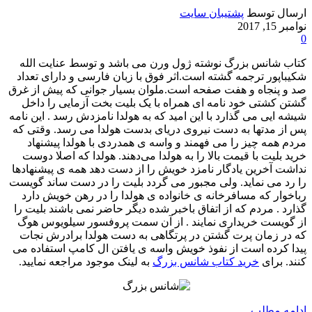
ارسال توسط
پشتیبان سایت
نوامبر 15, 2017
0
کتاب شانس بزرگ نوشته ژول ورن می باشد و توسط عنایت الله
شکیباپور ترجمه گشته است.اثر فوق با زبان فارسی و دارای تعداد
صد و پنجاه و هفت صفحه است.ملوان بسیار جوانی که پیش از غرق
گشتن کشتی خود نامه ای همراه با یک بلیت بخت آزمایی را داخل
شیشه ایی می گذارد با این امید که به هولدا نامزدش رسد . این نامه
پس از مدتها به دست نیروی دریای بدست هولدا می رسد. وقتی که
مردم همه چیز را می فهمند و واسه ی همدردی با هولدا پیشنهاد
خرید بلیت با قیمت بالا را به هولدا می‌دهند. هولدا که اصلا دوست
نداشت آخرین یادگار نامزد خویش را از دست دهد همه ی پیشنهادها
را رد می نماید. ولی مجبور می گردد بلیت را در دست ساند گویست
رباخوار که مسافرخانه ی خانواده ی هولدا را در رهن خویش دارد
گذارد . مردم که از اتفاق باخبر شده دیگر حاضر نمی باشند بلیت را
از گویست خریداری نمایند . از آن سمت پروفسور سیلویوس هوگ
که در زمان پرت گشتن در پرتگاهی به دست هولدا برادرش نجات
پیدا کرده است از نفوذ خویش واسه ی یافتن ال کامپ استفاده می
کنند. برای
خرید کتاب شانس بزرگ
به لینک موجود مراجعه نمایید.
ادامه مطلب