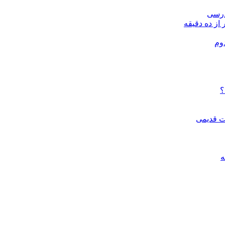
درسی
 از ده دقیقه
وم
؟
ات قدیمی
ه