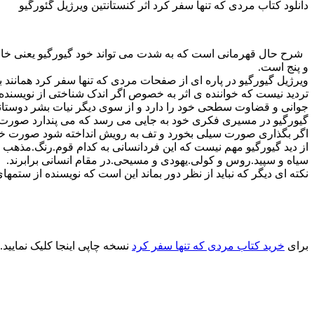
دانلود کتاب مردی که تنها سفر کرد اثر کنستانتین ویرژیل گئورگیو
شرح حال قهرمانی است که به شدت می تواند خود گیورگیو یعنی خالق
و پنج است.
ویرژیل گیورگیو در پاره ای از صفحات مردی که تنها سفر کرد همانند
تردید نیست که خواننده ی اثر به خصوص اگر اندک شناختی از نویسنده
جوانی و قضاوت سطحی خود را دارد و از سوی دیگر نیات بشر دوستانه
گیورگیو در مسیری فکری خود به جایی می رسد که می پندارد صورت
اگر بگذاری صورت سیلی بخورد و تف به رویش انداخته شود صورت خد
از دید گیورگیو مهم نیست که این فردانسانی به کدام قوم.رنگ.مذهب و
سیاه و سپید.روس و کولی.یهودی و مسیحی.در مقام انسانی برابرند.
نکته ای دیگر که نباید از نظر دور بماند این است که نویسنده از ستمه
برای
خرید کتاب مردی که تنها سفر کرد
نسخه چاپی اینجا کلیک نمایید. 