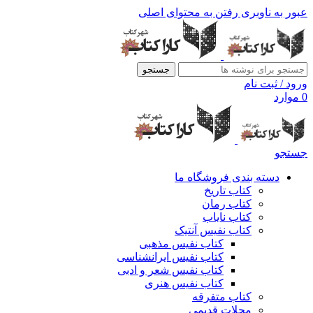
عبور به ناوبری
رفتن به محتوای اصلی
جستجو
ورود / ثبت نام
0
موارد
جستجو
دسته بندی فروشگاه ما
کتاب تاریخ
کتاب رمان
کتاب نایاب
کتاب نفیس آنتیک
کتاب نفیس مذهبی
کتاب نفیس ایرانشناسی
کتاب نفیس شعر و ادبی
کتاب نفیس هنری
کتاب متفرقه
مجلات قدیمی