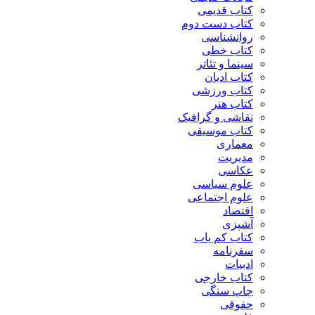
کتاب قدیمی
کتاب دست دوم
روانشناسی
کتاب خطی
سینما و تئاتر
کتاب ادیان
کتاب ورزشی
کتاب هنر
نقاشی و گرافیک
کتاب موسیقی
معماری
مدیریت
عکاسی
علوم سیاسی
علوم اجتماعی
اقتصاد
آشپزی
کتاب کم یاب
سفرنامه
ادبیات
کتاب خارجی
چاپ سنگی
حقوقی