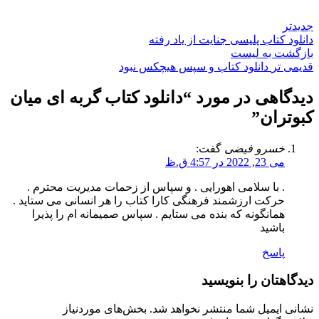
جدیدتر
دانلود کتاب پلیسی جنایت از یاد رفته
بازگشت به لیست
قدیمی تر
دانلود کتاب و سپس هیچکس نبود
دیدگاهی در مورد “
دانلود کتاب گربه ای میان
کبوتران
”
خسرو فیضی
گفت:
می 23, 2022 در 4:57 ق.ظ
. با سلامی اهورایی . و سپاس از زحمات مدیریت محترم .
حرکت ارزشمند فرهنگی کارا کتاب را هر انسانی می ستاید .
همانگونه که بنده می ستایم . سپاس صمیمانه ام را پذیرا
باشید
پاسخ
دیدگاهتان را بنویسید
نشانی ایمیل شما منتشر نخواهد شد.
بخش‌های موردنیاز