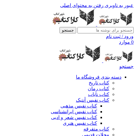
عبور به ناوبری
رفتن به محتوای اصلی
جستجو
ورود / ثبت نام
0
موارد
جستجو
دسته بندی فروشگاه ما
کتاب تاریخ
کتاب رمان
کتاب نایاب
کتاب نفیس آنتیک
کتاب نفیس مذهبی
کتاب نفیس ایرانشناسی
کتاب نفیس شعر و ادبی
کتاب نفیس هنری
کتاب متفرقه
مجلات قدیمی