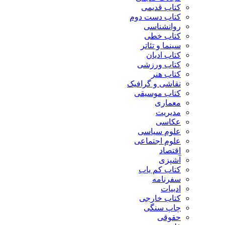
کتاب قدیمی
کتاب دست دوم
روانشناسی
کتاب خطی
سینما و تئاتر
کتاب ادیان
کتاب ورزشی
کتاب هنر
نقاشی و گرافیک
کتاب موسیقی
معماری
مدیریت
عکاسی
علوم سیاسی
علوم اجتماعی
اقتصاد
آشپزی
کتاب کم یاب
سفرنامه
ادبیات
کتاب خارجی
چاپ سنگی
حقوقی