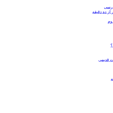
درسی
 از ده دقیقه
وم
؟
ات قدیمی
ه