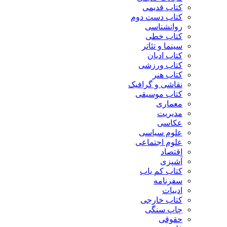
کتاب قدیمی
کتاب دست دوم
روانشناسی
کتاب خطی
سینما و تئاتر
کتاب ادیان
کتاب ورزشی
کتاب هنر
نقاشی و گرافیک
کتاب موسیقی
معماری
مدیریت
عکاسی
علوم سیاسی
علوم اجتماعی
اقتصاد
آشپزی
کتاب کم یاب
سفرنامه
ادبیات
کتاب خارجی
چاپ سنگی
حقوقی