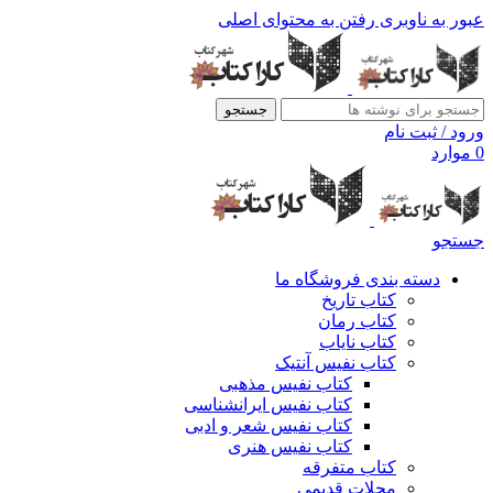
عبور به ناوبری
رفتن به محتوای اصلی
جستجو
ورود / ثبت نام
0
موارد
جستجو
دسته بندی فروشگاه ما
کتاب تاریخ
کتاب رمان
کتاب نایاب
کتاب نفیس آنتیک
کتاب نفیس مذهبی
کتاب نفیس ایرانشناسی
کتاب نفیس شعر و ادبی
کتاب نفیس هنری
کتاب متفرقه
مجلات قدیمی