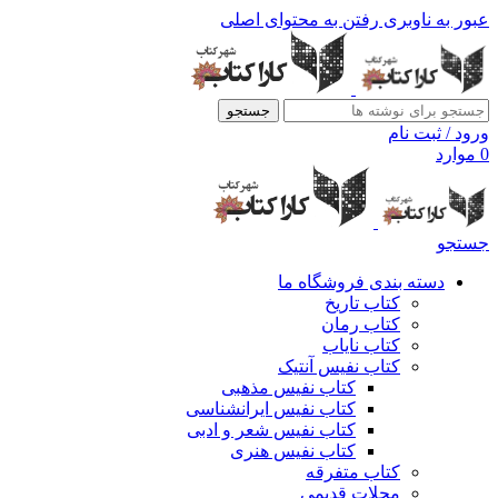
عبور به ناوبری
رفتن به محتوای اصلی
جستجو
ورود / ثبت نام
0
موارد
جستجو
دسته بندی فروشگاه ما
کتاب تاریخ
کتاب رمان
کتاب نایاب
کتاب نفیس آنتیک
کتاب نفیس مذهبی
کتاب نفیس ایرانشناسی
کتاب نفیس شعر و ادبی
کتاب نفیس هنری
کتاب متفرقه
مجلات قدیمی