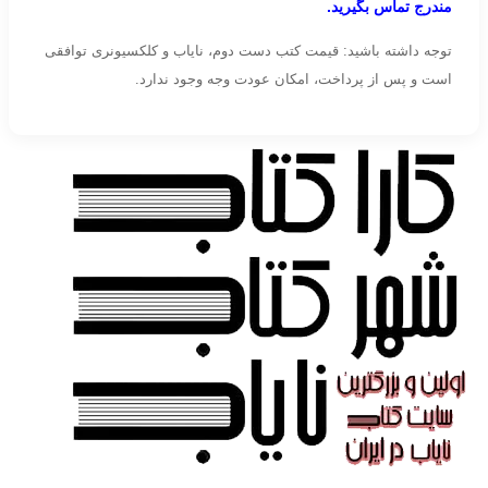
مندرج تماس بگیرید.
توجه داشته باشید: قیمت کتب دست دوم، نایاب و کلکسیونری توافقی
است و پس از پرداخت، امکان عودت وجه وجود ندارد.