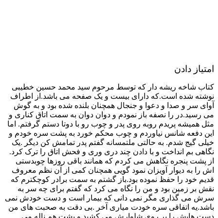
امتیاز دادن
کتاب شاخه ریشه دار که توسط مرحوم سید محمد حسین خطیبی
نوشته شده است.که دارای بیست و یک صفحه می باشد.از اطراف
آوای سر و صدا و دعوا و جنجال همچنان بلنده شده بود و به گوش
می رسید.در را نصفه باز نمودم و دوان دوان به سمت اتاق کناری و
مثل همیشه پریدم روبه روی پدر و چوب رو با دوتا دستم گرفتم. اما
این دفعه شانس نیاوردم و چوب محکم خورد به پشت سره خودم و
خیلی گیج شدم. به حالتی ملتمسانه گفتم پدر تمامش کن دیگر .یک
نگاهی بم انداخت و با دادن چند دری وری و فحش اتاق را ترک کرد.
از پشت پنجره نگاهش می کردم که همانند باقی روزها چوبدستی
اش را به دیوار آویزان نمود گویی همچنان کمی از آن نظم معروف
قدیم خود را حفظ نموده بود.باز گشتم به سمت برادر کوچکترم که
نقش بر زمین بود و من را نگاه می کرد که گفتم برای چه سر به
سرش می گذاری مگر نمی دانی که بیمار است و دست خودش نمی
باشد.یه اتفاقی سره خودت میاری آخر .بی دقت به صحبت های من
دست هایش را بر روی شلوارش می کشید و پشت هم ناله می