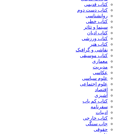
کتاب قدیمی
کتاب دست دوم
روانشناسی
کتاب خطی
سینما و تئاتر
کتاب ادیان
کتاب ورزشی
کتاب هنر
نقاشی و گرافیک
کتاب موسیقی
معماری
مدیریت
عکاسی
علوم سیاسی
علوم اجتماعی
اقتصاد
آشپزی
کتاب کم یاب
سفرنامه
ادبیات
کتاب خارجی
چاپ سنگی
حقوقی