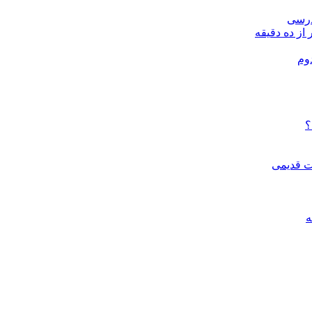
درسی
 از ده دقیقه
وم
؟
ات قدیمی
ه