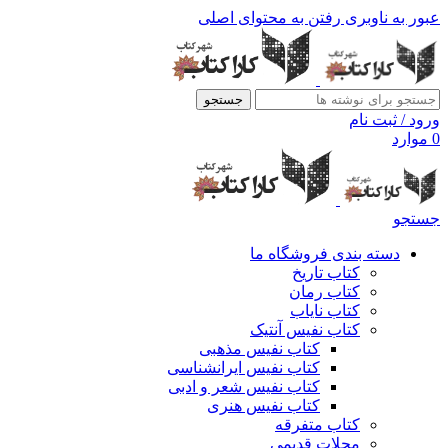
عبور به ناوبری
رفتن به محتوای اصلی
جستجو
ورود / ثبت نام
0
موارد
جستجو
دسته بندی فروشگاه ما
کتاب تاریخ
کتاب رمان
کتاب نایاب
کتاب نفیس آنتیک
کتاب نفیس مذهبی
کتاب نفیس ایرانشناسی
کتاب نفیس شعر و ادبی
کتاب نفیس هنری
کتاب متفرقه
مجلات قدیمی