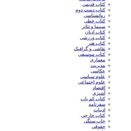
کتاب قدیمی
کتاب دست دوم
روانشناسی
کتاب خطی
سینما و تئاتر
کتاب ادیان
کتاب ورزشی
کتاب هنر
نقاشی و گرافیک
کتاب موسیقی
معماری
مدیریت
عکاسی
علوم سیاسی
علوم اجتماعی
اقتصاد
آشپزی
کتاب کم یاب
سفرنامه
ادبیات
کتاب خارجی
چاپ سنگی
حقوقی