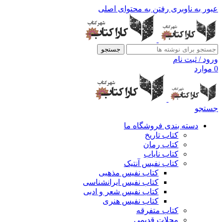
عبور به ناوبری
رفتن به محتوای اصلی
جستجو
ورود / ثبت نام
0
موارد
جستجو
دسته بندی فروشگاه ما
کتاب تاریخ
کتاب رمان
کتاب نایاب
کتاب نفیس آنتیک
کتاب نفیس مذهبی
کتاب نفیس ایرانشناسی
کتاب نفیس شعر و ادبی
کتاب نفیس هنری
کتاب متفرقه
مجلات قدیمی