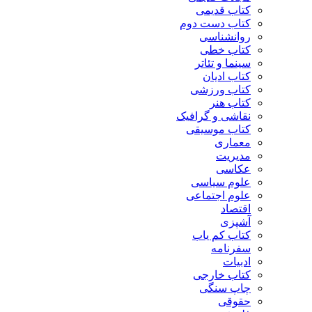
کتاب قدیمی
کتاب دست دوم
روانشناسی
کتاب خطی
سینما و تئاتر
کتاب ادیان
کتاب ورزشی
کتاب هنر
نقاشی و گرافیک
کتاب موسیقی
معماری
مدیریت
عکاسی
علوم سیاسی
علوم اجتماعی
اقتصاد
آشپزی
کتاب کم یاب
سفرنامه
ادبیات
کتاب خارجی
چاپ سنگی
حقوقی