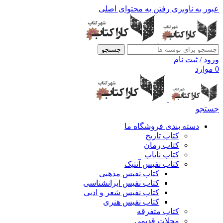
عبور به ناوبری
رفتن به محتوای اصلی
جستجو
ورود / ثبت نام
0
موارد
جستجو
دسته بندی فروشگاه ما
کتاب تاریخ
کتاب رمان
کتاب نایاب
کتاب نفیس آنتیک
کتاب نفیس مذهبی
کتاب نفیس ایرانشناسی
کتاب نفیس شعر و ادبی
کتاب نفیس هنری
کتاب متفرقه
مجلات قدیمی