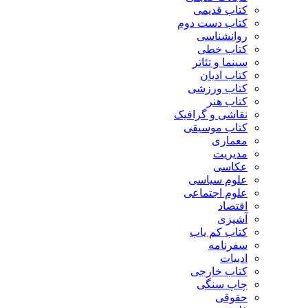
کتاب قدیمی
کتاب دست دوم
روانشناسی
کتاب خطی
سینما و تئاتر
کتاب ادیان
کتاب ورزشی
کتاب هنر
نقاشی و گرافیک
کتاب موسیقی
معماری
مدیریت
عکاسی
علوم سیاسی
علوم اجتماعی
اقتصاد
آشپزی
کتاب کم یاب
سفرنامه
ادبیات
کتاب خارجی
چاپ سنگی
حقوقی